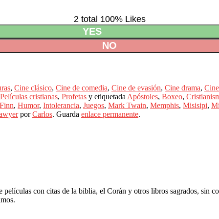
2 total
100
% Likes
YES
NO
uras
,
Cine clásico
,
Cine de comedia
,
Cine de evasión
,
Cine drama
,
Cine
Películas cristianas
,
Profetas
y etiquetada
Apóstoles
,
Boxeo
,
Cristianis
Finn
,
Humor
,
Intolerancia
,
Juegos
,
Mark Twain
,
Memphis
,
Misisipi
,
Mi
awyer
por
Carlos
. Guarda
enlace permanente
.
elículas con citas de la biblia, el Corán y otros libros sagrados, sin c
amos.