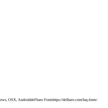
ows, OSX, Android
deFharo Fonts
https://defharo.com/faq-fonts/