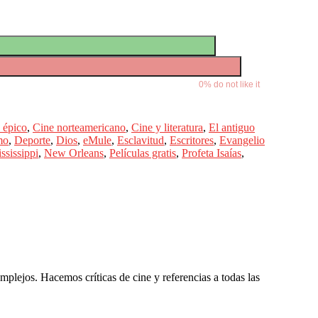
0
% do not like it
 épico
,
Cine norteamericano
,
Cine y literatura
,
El antiguo
mo
,
Deporte
,
Dios
,
eMule
,
Esclavitud
,
Escritores
,
Evangelio
ssissippi
,
New Orleans
,
Películas gratis
,
Profeta Isaías
,
omplejos. Hacemos críticas de cine y referencias a todas las