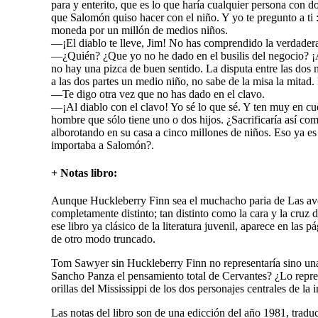
para y enterito, que es lo que haría cualquier persona con dos
que Salomón quiso hacer con el niño. Y yo te pregunto a ti 
moneda por un millón de medios niños.
—¡El diablo te lleve, Jim! No has comprendido la verdadera
—¿Quién? ¿Que yo no he dado en el busilis del negocio? ¡
no hay una pizca de buen sentido. La disputa entre las dos 
a las dos partes un medio niño, no sabe de la misa la mita
—Te digo otra vez que no has dado en el clavo.
—¡Al diablo con el clavo! Yo sé lo que sé. Y ten muy en c
hombre que sólo tiene uno o dos hijos. ¿Sacrificaría así co
alborotando en su casa a cinco millones de niños. Eso ya es
importaba a Salomón?.
+ Notas libro:
Aunque Huckleberry Finn sea el muchacho paria de Las aven
completamente distinto; tan distinto como la cara y la cruz
ese libro ya clásico de la literatura juvenil, aparece en l
de otro modo truncado.
Tom Sawyer sin Huckleberry Finn no representaría sino una
Sancho Panza el pensamiento total de Cervantes? ¿Lo repres
orillas del Mississippi de los dos personajes centrales de la
Las notas del libro son de una edicción del año 1981, tradu