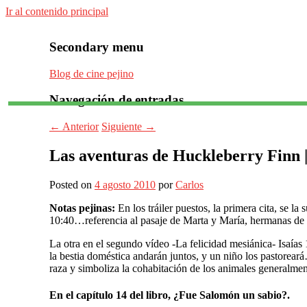
Ir al contenido principal
Secondary menu
Blog de cine pejino
Navegación de entradas
Para todos los públicos
Blog de cine pejino
←
Anterior
Siguiente
→
Las aventuras de Huckleberry Finn 
Posted on
4 agosto 2010
por
Carlos
Notas pejinas:
En los tráiler puestos, la primera cita, se l
10:40…referencia al pasaje de Marta y María, hermanas de Lá
La otra en el segundo vídeo -La felicidad mesiánica- Isaías
la bestia doméstica andarán juntos, y un niño los pastorear
raza y simboliza la cohabitación de los animales generalmen
En el capítulo 14 del libro, ¿Fue Salomón un sabio?.