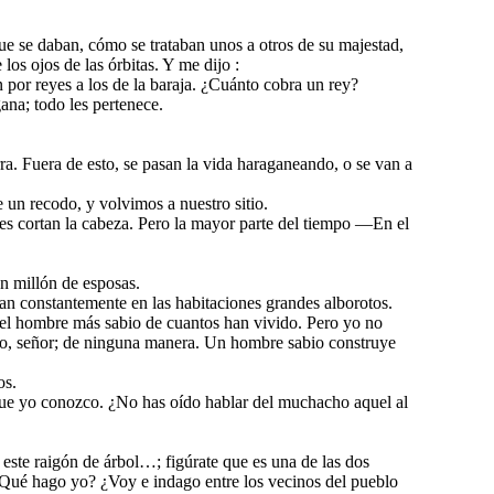
 que se daban, cómo se trataban unos a otros de su majestad,
 los ojos de las órbitas. Y me dijo :
por reyes a los de la baraja. ¿Cuánto cobra un rey?
ana; todo les pertenece.
ra. Fuera de esto, se pasan la vida haraganeando, o se van a
e un recodo, y volvimos a nuestro sitio.
es cortan la cabeza. Pero la mayor parte del tiempo —En el
n millón de esposas.
an constantemente en las habitaciones grandes alborotos.
 el hombre más sabio de cuantos han vivido. Pero yo no
? No, señor; de ninguna manera. Un hombre sabio construye
os.
que yo conozco. ¿No has oído hablar del muchacho aquel al
este raigón de árbol…; figúrate que es una de las dos
. ¿Qué hago yo? ¿Voy e indago entre los vecinos del pueblo