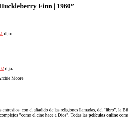
Huckleberry Finn | 1960
”
41
dijo:
:02
dijo:
 Archie Moore.
 entresijos, con el añadido de las religiones llamadas, del "libro", la Bi
 complejos "como el cine hace a Dios". Todas las
películas online
comen