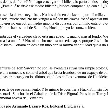
 dedos de frente? No hago eso; agarro el billete, lo parto en dos, te doy 
: ¿Para qué te sirve ese medio billete? ¿Puedes comprar algo con él? ¿Y
 esencia de este negocio… No has dado en el clavo ni por mil millas.
Anda, muchacho! No me vengas a mí con tus clavos. Yo sé apreciar una
mujeres no era por un medio niño; la disputa era por un niño entero; y 
d. No me hables a mi de Salomón, Huck, que yo le conozco bien.
uenta que el verdadero clavo está más abajo…, mucho más al fondo. Vi
mo así a un niño? No, ni mucho menos; no sería capaz, porque él sabe l
 distinto. Cortaría en dos a un niño con la misma tranquilidad que a u
turas de Tom Sawyer, no son las aventuras suyas una simple prolongaci
 de una moneda, o como el árbol que brota frondoso de un esqueje de otr
as páginas primeras y en los últimos capítulos de Las aventuras de Huckl
 parte de ese pensamiento. Y lo mismo le ocurriría a Huck Finn sin T
entaría Sancho sin el Caballero de la Triste Figura? Pues bien: Tom y H
 inmortal novela de Cervantes.
cida por
Armando Lázaro Ros
. Editorial Bruguera s.a.