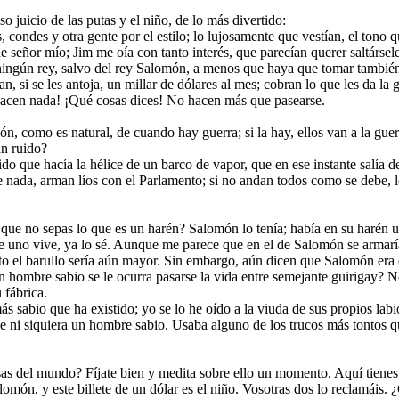
 juicio de las putas y el niño, de lo más divertido:
, condes y otra gente por el estilo; lo lujosamente que vestían, el tono
de señor mío; Jim me oía con tanto interés, que parecían querer saltársele
ingún rey, salvo del rey Salomón, a menos que haya que tomar también 
 si se les antoja, un millar de dólares al mes; cobran lo que les da la g
acen nada! ¡Qué cosas dices! No hacen más que pasearse.
, como es natural, de cuando hay guerra; si la hay, ellos van a la guer
un ruido?
ido que hacía la hélice de un barco de vapor, que en ese instante salía d
nada, arman líos con el Parlamento; si no andan todos como se debe, l
 que no sepas lo que es un harén? Salomón lo tenía; había en su harén u
e uno vive, ya lo sé. Aunque me parece que en el de Salomón se armarí
to el barullo sería aún mayor. Sin embargo, aún dicen que Salomón era
 un hombre sabio se le ocurra pasarse la vida entre semejante guirigay
 fábrica.
sabio que ha existido; yo se lo he oído a la viuda de sus propios labi
e ni siquiera un hombre sabio. Usaba alguno de los trucos más tontos 
as del mundo? Fíjate bien y medita sobre ello un momento. Aquí tienes 
alomón, y este billete de un dólar es el niño. Vosotras dos lo reclamáis