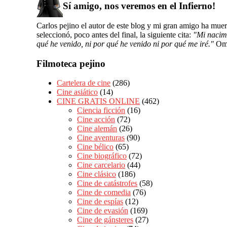
Sí amigo, nos veremos en el Infierno!
Carlos pejino el autor de este blog y mi gran amigo ha mu
seleccionó, poco antes del final, la siguiente cita:
"Mi nacimi
qué he venido, ni por qué he venido ni por qué me iré."
Om
Filmoteca pejino
Cartelera de cine
(286)
Cine asiático
(14)
CINE GRATIS ONLINE
(462)
Ciencia ficción
(16)
Cine acción
(72)
Cine alemán
(26)
Cine aventuras
(90)
Cine bélico
(65)
Cine biográfico
(72)
Cine carcelario
(44)
Cine clásico
(186)
Cine de catástrofes
(58)
Cine de comedia
(76)
Cine de espías
(12)
Cine de evasión
(169)
Cine de gánsteres
(27)