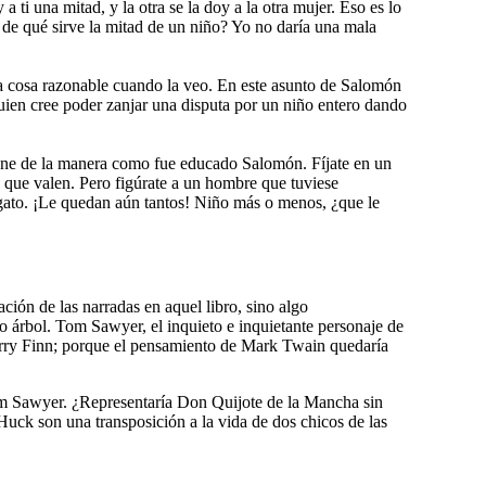
a ti una mitad, y la otra se la doy a la otra mujer. Eso es lo
 de qué sirve la mitad de un niño? Yo no daría una mala
 cosa razonable cuando la veo. En este asunto de Salomón
quien cree poder zanjar una disputa por un niño entero dando
ene de la manera como fue educado Salomón. Fíjate en un
o que valen. Pero figúrate a un hombre que tuviese
n gato. ¡Le quedan aún tantos! Niño más o menos, ¿que le
ón de las narradas en aquel libro, sino algo
o árbol. Tom Sawyer, el inquieto e inquietante personaje de
eberry Finn; porque el pensamiento de Mark Twain quedaría
om Sawyer. ¿Representaría Don Quijote de la Mancha sin
uck son una transposición a la vida de dos chicos de las