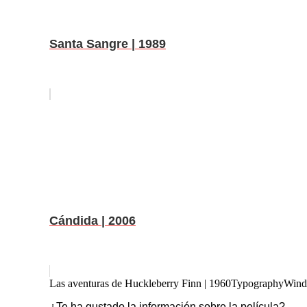
Santa Sangre | 1989
Cándida | 2006
Las aventuras de Huckleberry Finn | 1960
Typography
Wind
¿Te ha gustado la información sobre la película?