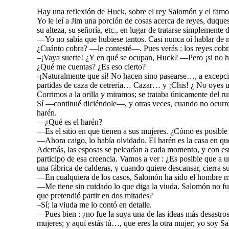
Hay una reflexión de Huck, sobre el rey Salomón y el famoso
Yo le leí a Jim una porción de cosas acerca de reyes, duques
su alteza, su señoría, etc., en lugar de tratarse simplemente 
—Yo no sabía que hubiese tantos. Casi nunca oí hablar de n
¿Cuánto cobra? —le contesté—. Pues verás : los reyes cobran,
–¡Vaya suerte! ¿Y en qué se ocupan, Huck? —Pero ¡si no h
¿Qué me cuentas? ¿Es eso cierto?
-¡Naturalmente que sí! No hacen sino pasearse…, a excepción
partidas de caza de cetrería… Cazar… y ¡Chis! ¿ No oyes 
Corrimos a la orilla y miramos; se trataba únicamente del ru
Sí —continué diciéndole—, y otras veces, cuando no ocurre 
harén.
—¿Qué es el harén?
—Es el sitio en que tienen a sus mujeres. ¿Cómo es posible
—Ahora caigo, lo había olvidado. El harén es la casa en qu
Además, las esposas se pelearían a cada momento, y con es
participo de esa creencia. Vamos a ver : ¿Es posible que a
una fábrica de calderas, y cuando quiere descansar, cierra su
—En cualquiera de los casos, Salomón ha sido el hombre más 
—Me tiene sin cuidado lo que diga la viuda. Salomón no fu
que pretendió partir en dos mitades?
–Sí; la viuda me lo contó en detalle.
—Pues bien : ¿no fue la suya una de las ideas más desastros
mujeres; y aquí estás tú…, que eres la otra mujer; yo soy S