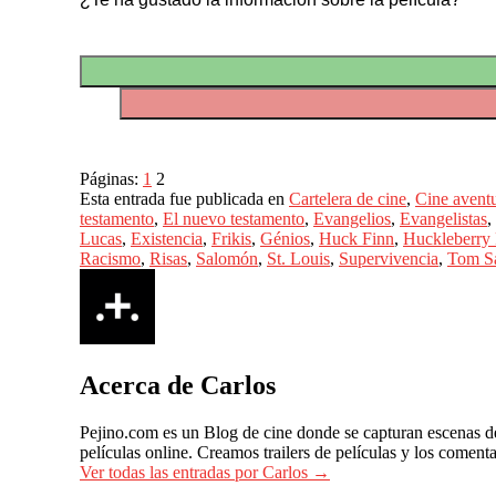
Páginas:
1
2
Esta entrada fue publicada en
Cartelera de cine
,
Cine avent
testamento
,
El nuevo testamento
,
Evangelios
,
Evangelistas
,
Lucas
,
Existencia
,
Frikis
,
Génios
,
Huck Finn
,
Huckleberry 
Racismo
,
Risas
,
Salomón
,
St. Louis
,
Supervivencia
,
Tom S
Acerca de Carlos
Pejino.com es un Blog de cine donde se capturan escenas de p
películas online. Creamos trailers de películas y los coment
Ver todas las entradas por Carlos
→