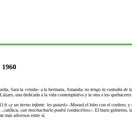
| 1960
a suelta, Sara la «viuda» a la hermana, Amanda;
no tengo la custodia de 
zaro, una dedicada a la vida contemplativa y la otra a los quehaceres 
 11:6
«y un tierno infante les guiará»
-Morará el lobo con el cordero, y e
á…católica;
«un mochachuelo podrá conducirlos»
-. El buen gobierno, l
te más adversos entre sí.