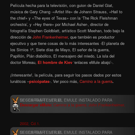
Película hecha para la televisión, con guion de Daniel Giat,
música de Gary Chang -«Artist life» de Johann Strauss, «Hail to
the chief» y «The eyes of Texas» con la ‘The Rick Fleishman
orchestra’, y «Hey there» por Michael Asher-, director de
fotografía Stephen Goldblatt, artístico Scott Meehan, todo bajo la
dirección de
John Frankenheimer
, que también es productor
ejecutivo y que tiene cosas de lo más interesantes -El planeta de
los Simios 1ª, Siete días de Mayo, El señor de la guerra,
Papillón, Plán diabólico, El mensajero del miedo, La isla del
doctor Moreau,
El hombre de Kiev
‘enlaces eMule abajo’-.
¡Interesante!, la película, para seguir los pasos dados por estos
lunáticos –
psicópatas
-. Ver poco más,
Camino a la guerra
.
Descargar eMule:
Camino a la guerra, John Frankenheimer,
2002, Cd.1.