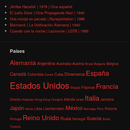
¡Arriba Hazaña! | 1978 | Cine español
El judío Süss | Cine Propaganda Nazi | 1940
Una monja en pecado | Nunsploitation | 1986
Bismarck | La Unificación Alemana | 1940
Cuando cae la noche | Lezmovie | LGTB | 1995
Países
Alemania
Argentina
Australia
Austria
Bélgica
Brasil
Bulgaria
España
Canadá
Dinamarca
Colombia
Cuba
Corea
Estados Unidos
Francia
Filipinas
Etiopía
Italia
Grecia
Irlanda
Jamaica
Holanda
Hong Kong
Hungría
Israel
México
Japón
Libia
Liechtenstein
Polonia
Kenia
Noruega
Perú
Reino Unido
Suecia
Rusia
Senegal
Portugal
Suiza
Turquía