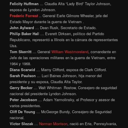
Felicity Huffman
… Claudia Alta “Lady Bird” Taylor Johnson,
esposa de Lyndon Johnson.
Frederic Forrest
.. General Earle Gilmore Wheeler, jefe del
Estado Mayor durante la guerra de Vietnam .
John Aylward
… Dean Rusk, Secretario de Estado.
Philip Baker Hal
l … Everett Dirksen, político del Partido
Republicano, representó a Illinois en la cámara de representantes
Usa.
Tom Skerritt
… General
William Westmoreland
, comandante en
Jefe de las operaciones militares en la guerra de Vietnam, entre
1964 y 1968.
Diana Scarwid
… Marny Clifford, esposa de Clark Clifford.
Sarah Paulson
… Luci Baines Johnson, hija menor del
presidente y su esposa, Claudia Alta Taylor.
Gerry Becker
… Walt Whitman Rostow, Consejero de seguridad
nacional del presidente Lyndon Johnson.
Peter Jacobson
… Adam Yarmolinsky, el Profesor y asesor de
varios presidentes.
Cliff De Young
… McGeorge Bundy, Consejero de Seguridad
nacional.
Victor Slezak
…
Norman Morrison
, nació en Erie, Pennsylvania,