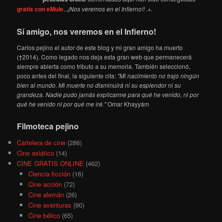
gratis con eMule
...
¡Nos veremos en el Infierno!! .+.
Sí amigo, nos veremos en el Infierno!
Carlos pejino el autor de este blog y mi gran amigo ha muerto
(†2014). Como legado nos deja esta gran web que permanecerá
siempre abierta como tributo a su memoria. También seleccionó,
poco antes del final, la siguiente cita:
"Mi nacimiento no trajo ningún
bien al mundo. Mi muerte no disminuirá ni su esplendor ni su
grandeza. Nadie pudo jamás explicarme para qué he venido, ni por
qué he venido ni por qué me iré."
Omar Khayyám
Filmoteca pejino
Cartelera de cine
(286)
Cine asiático
(14)
CINE GRATIS ONLINE
(462)
Ciencia ficción
(16)
Cine acción
(72)
Cine alemán
(26)
Cine aventuras
(90)
Cine bélico
(65)