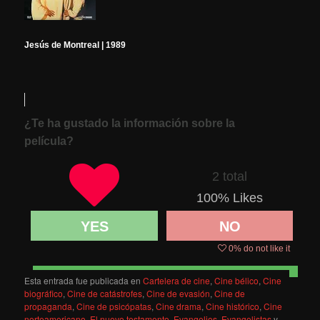
Jesús de Montreal | 1989
¿Te ha gustado la información sobre la
película?
2 total
100
% Likes
YES
NO
0
% do not like it
Esta entrada fue publicada en
Cartelera de cine
,
Cine bélico
,
Cine
biográfico
,
Cine de catástrofes
,
Cine de evasión
,
Cine de
propaganda
,
Cine de psicópatas
,
Cine drama
,
Cine histórico
,
Cine
norteamericano
,
El nuevo testamento
,
Evangelios
,
Evangelistas
y