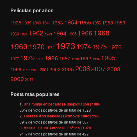
Películas por años
1954
1955
1935
1953
1958
1959
1939
1940
1941
1956
1968
1962
1966
1964
1960
1965
1961
1963
1973
1969
1970
1974
1975
1976
1972
1979
1995
1986
1987
1992
1977
1985
1990
1994
2006
2007
2008
2005
1996
2002
2001
1997
2000
2009
2011
Posts más populares
Una monja en pecado | Nunsploitation | 1986
86
% de votos positivos de un total de
1528
Therese And Isabelle | Lezmovie culto | 1968
89
% de votos positivos de un total de
567
Malizia | Laura Antonelli | Erótica | 1973
91
% de votos positivos de un total de
422