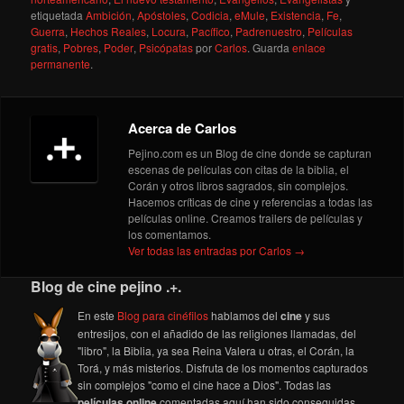
etiquetada
Ambición
,
Apóstoles
,
Codicia
,
eMule
,
Existencia
,
Fe
,
Guerra
,
Hechos Reales
,
Locura
,
Pacífico
,
Padrenuestro
,
Películas
gratis
,
Pobres
,
Poder
,
Psicópatas
por
Carlos
. Guarda
enlace
permanente
.
Acerca de Carlos
Pejino.com es un Blog de cine donde se capturan
escenas de películas con citas de la biblia, el
Corán y otros libros sagrados, sin complejos.
Hacemos críticas de cine y referencias a todas las
películas online. Creamos trailers de películas y
los comentamos.
Ver todas las entradas por Carlos
→
Blog de cine pejino .+.
En este
Blog para cinéfilos
hablamos del
cine
y sus
entresijos, con el añadido de las religiones llamadas, del
"libro", la Biblia, ya sea Reina Valera u otras, el Corán, la
Torá, y más misterios. Disfruta de los momentos capturados
sin complejos "como el cine hace a Dios". Todas las
películas online
comentadas aquí han sido conseguidas