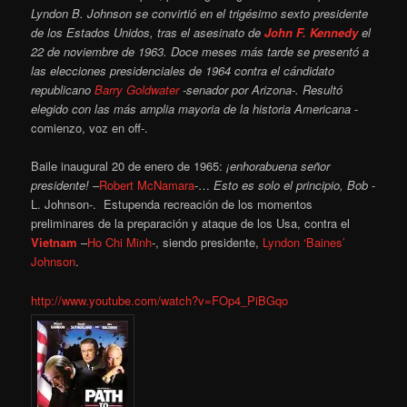
Lyndon B. Johnson se convirtió en el trigésimo sexto presidente
de los Estados Unidos, tras el asesinato de
John F. Kennedy
el
22 de noviembre de 1963.
Doce meses más tarde se presentó a
las elecciones presidenciales de 1964 contra el cándidato
republicano
Barry Goldwater
-senador por Arizona-. Resultó
elegido con las más amplia mayoria de la historia Americana
-
comienzo, voz en off-.
Baile inaugural 20 de enero de 1965:
¡enhorabuena señor
presidente!
–
Robert McNamara
-…
Esto es solo el principio, Bob
-
L. Johnson-. Estupenda recreación de los momentos
preliminares de la preparación y ataque de los Usa, contra el
Vietnam
–
Ho Chi Minh
-, siendo presidente,
Lyndon ‘Baines’
Johnson
.
http://www.youtube.com/watch?v=FOp4_PiBGqo