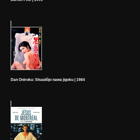
Dan Oniroku: Shuudôjo nawa jigoku | 1984