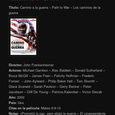
Título:
Camino a la guerra – Path to War – Los caminos de la
guerra
Director:
John Frankenheimer
Actores:
Michael Gambon – Alec Baldwin – Donald Sutherland –
Bruce McGill – James Frain – Felicity Huffman – Frederic
Forrest – John Aylward – Philip Baker Hall – Tom Skerritt –
Diana Scarwid – Sarah Paulson – Gerry Becker – Peter
Jacobson – Cliff De Young – Patricia Kalember – Victor Slezak
Año:
2002
País:
Usa
Citas en la película:
Mateo 6:9-13
Notas:
«Prometió la paz, pero eligió la guerra.»
El vicepresidente