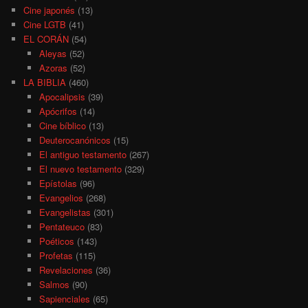
Cine japonés
(13)
Cine LGTB
(41)
EL CORÁN
(54)
Aleyas
(52)
Azoras
(52)
LA BIBLIA
(460)
Apocalipsis
(39)
Apócrifos
(14)
Cine bíblico
(13)
Deuterocanónicos
(15)
El antiguo testamento
(267)
El nuevo testamento
(329)
Epístolas
(96)
Evangelios
(268)
Evangelistas
(301)
Pentateuco
(83)
Poéticos
(143)
Profetas
(115)
Revelaciones
(36)
Salmos
(90)
Sapienciales
(65)