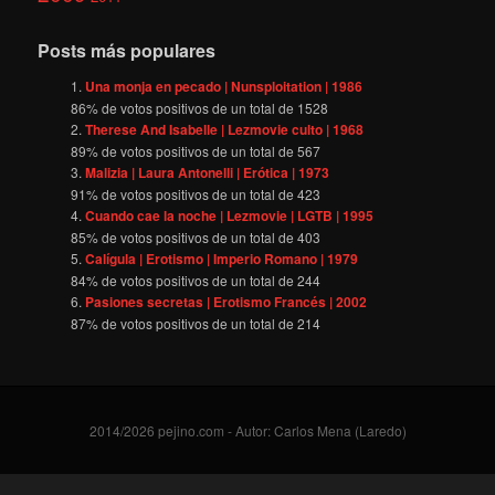
Posts más populares
Una monja en pecado | Nunsploitation | 1986
86
% de votos positivos de un total de
1528
Therese And Isabelle | Lezmovie culto | 1968
89
% de votos positivos de un total de
567
Malizia | Laura Antonelli | Erótica | 1973
91
% de votos positivos de un total de
423
Cuando cae la noche | Lezmovie | LGTB | 1995
85
% de votos positivos de un total de
403
Calígula | Erotismo | Imperio Romano | 1979
84
% de votos positivos de un total de
244
Pasiones secretas | Erotismo Francés | 2002
87
% de votos positivos de un total de
214
2014/2026 pejino.com - Autor: Carlos Mena (Laredo)