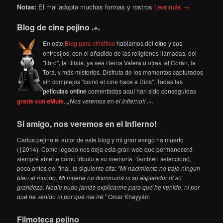
Notas:
El mal adopta muchas formas y rostros
Leer más →
Blog de cine pejino .+.
En este
Blog para cinéfilos
hablamos del
cine
y sus
entresijos, con el añadido de las religiones llamadas, del
"libro", la Biblia, ya sea Reina Valera u otras, el Corán, la
Torá, y más misterios. Disfruta de los momentos capturados
sin complejos "como el cine hace a Dios". Todas las
películas online
comentadas aquí han sido conseguidas
gratis con eMule
...
¡Nos veremos en el Infierno!! .+.
Sí amigo, nos veremos en el Infierno!
Carlos pejino el autor de este blog y mi gran amigo ha muerto
(†2014). Como legado nos deja esta gran web que permanecerá
siempre abierta como tributo a su memoria. También seleccionó,
poco antes del final, la siguiente cita:
"Mi nacimiento no trajo ningún
bien al mundo. Mi muerte no disminuirá ni su esplendor ni su
grandeza. Nadie pudo jamás explicarme para qué he venido, ni por
qué he venido ni por qué me iré."
Omar Khayyám
Filmoteca pejino