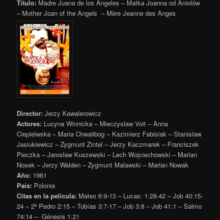
Título:
Madre Juana de los Ángeles – Matka Joanna od Aniolów
– Mother Joan of the Angels – Mère Jeanne des Anges
Director:
Jerzy Kawalerowicz
Actores:
Lucyna Winnicka – Mieczyslaw Voit – Anna
Ciepielwska – Maria Chwalibog – Kazimierz Fabisiak – Stanislaw
Jasiukiewicz – Zygmunt Zintel – Jerzy Kaczmarek – Franciszek
Pieczka – Jaroslaw Kuszewski – Lech Wojciechowski – Marian
Nosek – Jerzy Walden – Zygmunt Malawski – Marian Nowak
Año:
1961
País:
Polonia
Citas en la película:
Mateo 6:9-13 – Lucas: 1:28-42 – Job 40:15-
24 – 2ª Pedro 2:15 – Tobías 3:7-17 – Job 3:8 – Job 41:1 – Salmo
74:14 – Génesis 1:21