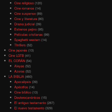
Cine religioso
(120)
Cine romanos
(14)
Cine suspense
(89)
Cine y literatura
(80)
Drama judicial
(39)
Estrenos pejino
(95)
Películas cristianas
(99)
Spaghetti western
(14)
Thrillers
(52)
Cine japonés
(13)
Cine LGTB
(41)
EL CORÁN
(54)
Aleyas
(52)
Azoras
(52)
LA BIBLIA
(460)
Apocalipsis
(39)
Apócrifos
(14)
Cine bíblico
(13)
Deuterocanónicos
(15)
El antiguo testamento
(267)
El nuevo testamento
(329)