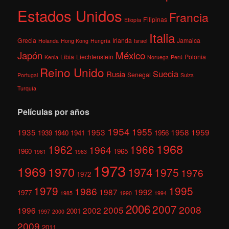
Estados Unidos
Francia
Filipinas
Etiopía
Italia
Grecia
Irlanda
Jamaica
Holanda
Hong Kong
Hungría
Israel
México
Japón
Libia
Liechtenstein
Polonia
Kenia
Noruega
Perú
Reino Unido
Suecia
Rusia
Senegal
Portugal
Suiza
Turquía
Películas por años
1954
1955
1935
1953
1958
1959
1939
1940
1941
1956
1968
1962
1966
1964
1960
1965
1961
1963
1973
1969
1970
1974
1975
1976
1972
1979
1995
1986
1987
1992
1977
1985
1990
1994
2006
2007
2008
2005
1996
2002
2001
1997
2000
2009
2011