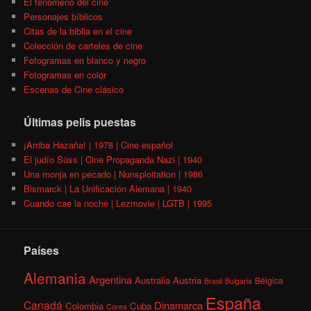
El fenómeno del cine
Personajes bíblicos
Citas de la biblia en el cine
Colección de carteles de cine
Fotogramas en blanco y negro
Fotogramas en color
Escenas de Cine clásico
Últimas pelis puestas
¡Arriba Hazaña! | 1978 | Cine español
El judío Süss | Cine Propaganda Nazi | 1940
Una monja en pecado | Nunsploitation | 1986
Bismarck | La Unificación Alemana | 1940
Cuando cae la noche | Lezmovie | LGTB | 1995
Países
Alemania
Argentina
Australia
Austria
Bélgica
Brasil
Bulgaria
España
Canadá
Dinamarca
Colombia
Cuba
Corea