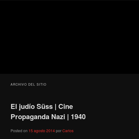
Ir
Ir
Secondary
Blog
al
al
menu
de
contenido
contenido
cine
Para todos los públicos
principal
secundario
pejino
Blog de cine pejino
ARCHIVO DEL SITIO
El judío Süss | Cine
Propaganda Nazi | 1940
Posted on
15 agosto 2014
por
Carlos