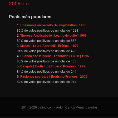
2009
2011
Posts más populares
Una monja en pecado | Nunsploitation | 1986
86
% de votos positivos de un total de
1528
Therese And Isabelle | Lezmovie culto | 1968
89
% de votos positivos de un total de
567
Malizia | Laura Antonelli | Erótica | 1973
91
% de votos positivos de un total de
423
Cuando cae la noche | Lezmovie | LGTB | 1995
85
% de votos positivos de un total de
403
Calígula | Erotismo | Imperio Romano | 1979
84
% de votos positivos de un total de
244
Pasiones secretas | Erotismo Francés | 2002
87
% de votos positivos de un total de
214
2014/2026 pejino.com - Autor: Carlos Mena (Laredo)