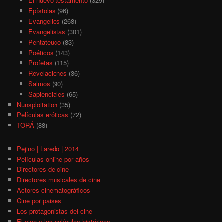
El nuevo testamento
(329)
Epístolas
(96)
Evangelios
(268)
Evangelistas
(301)
Pentateuco
(83)
Poéticos
(143)
Profetas
(115)
Revelaciones
(36)
Salmos
(90)
Sapienciales
(65)
Nunsploitation
(35)
Películas eróticas
(72)
TORÁ
(88)
Pejino | Laredo | 2014
Películas online por años
Directores de cine
Directores musicales de cine
Actores cinematográficos
Cine por paises
Los protagonistas del cine
El cine y las películas históricas