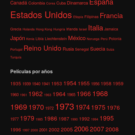
España
Canadá
Dinamarca
Colombia
Cuba
Corea
Estados Unidos
Francia
Filipinas
Etiopía
Italia
Grecia
Irlanda
Jamaica
Holanda
Hong Kong
Hungría
Israel
México
Japón
Libia
Liechtenstein
Polonia
Kenia
Noruega
Perú
Reino Unido
Suecia
Rusia
Senegal
Portugal
Suiza
Turquía
Películas por años
1954
1955
1935
1953
1958
1959
1939
1940
1941
1956
1968
1962
1966
1964
1960
1965
1961
1963
1973
1969
1970
1974
1975
1976
1972
1979
1995
1986
1987
1992
1977
1985
1990
1994
2006
2007
2008
2005
1996
2002
2001
1997
2000