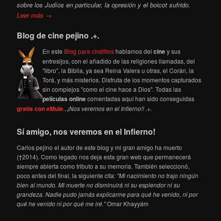
sobre los Judíos en particular, la opresión y el boicot sufrido.
Leer más →
Blog de cine pejino .+.
En este
Blog para cinéfilos
hablamos del
cine
y sus
entresijos, con el añadido de las religiones llamadas, del
"libro", la Biblia, ya sea Reina Valera u otras, el Corán, la
Torá, y más misterios. Disfruta de los momentos capturados
sin complejos "como el cine hace a Dios". Todas las
películas online
comentadas aquí han sido conseguidas
gratis con eMule
...
¡Nos veremos en el Infierno!! .+.
Sí amigo, nos veremos en el Infierno!
Carlos pejino el autor de este blog y mi gran amigo ha muerto
(†2014). Como legado nos deja esta gran web que permanecerá
siempre abierta como tributo a su memoria. También seleccionó,
poco antes del final, la siguiente cita:
"Mi nacimiento no trajo ningún
bien al mundo. Mi muerte no disminuirá ni su esplendor ni su
grandeza. Nadie pudo jamás explicarme para qué he venido, ni por
qué he venido ni por qué me iré."
Omar Khayyám