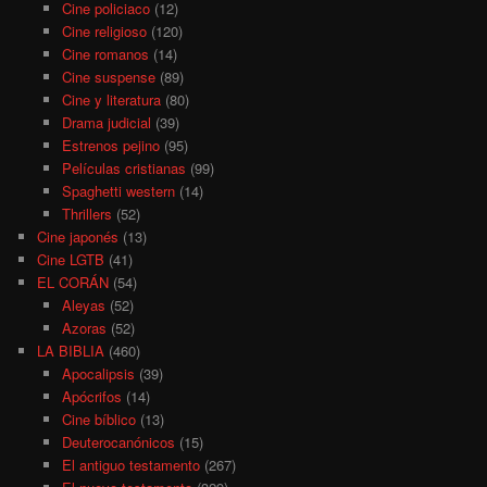
Cine policiaco
(12)
Cine religioso
(120)
Cine romanos
(14)
Cine suspense
(89)
Cine y literatura
(80)
Drama judicial
(39)
Estrenos pejino
(95)
Películas cristianas
(99)
Spaghetti western
(14)
Thrillers
(52)
Cine japonés
(13)
Cine LGTB
(41)
EL CORÁN
(54)
Aleyas
(52)
Azoras
(52)
LA BIBLIA
(460)
Apocalipsis
(39)
Apócrifos
(14)
Cine bíblico
(13)
Deuterocanónicos
(15)
El antiguo testamento
(267)