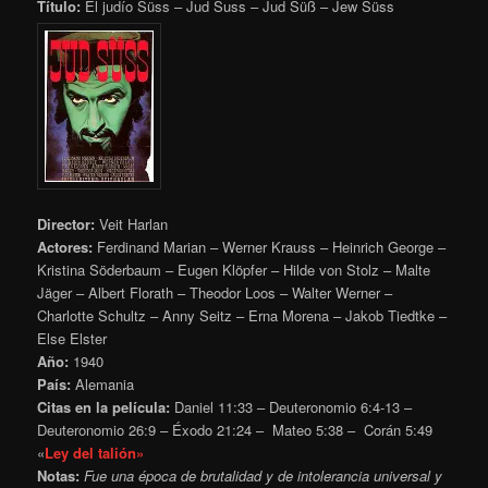
Título:
El judío Süss – Jud Suss – Jud Süß – Jew Süss
Director:
Veit Harlan
Actores:
Ferdinand Marian – Werner Krauss – Heinrich George –
Kristina Söderbaum – Eugen Klöpfer – Hilde von Stolz – Malte
Jäger – Albert Florath – Theodor Loos – Walter Werner –
Charlotte Schultz – Anny Seitz – Erna Morena – Jakob Tiedtke –
Else Elster
Año:
1940
País:
Alemania
Citas en la película:
Daniel 11:33 – Deuteronomio 6:4-13 –
Deuteronomio 26:9 – Éxodo 21:24 – Mateo 5:38 – Corán 5:49
«
Ley del talión»
Notas:
Fue una época de brutalidad y de intolerancia universal y