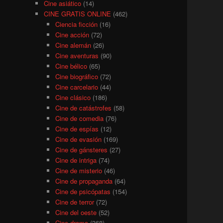
Cine asiático
(14)
CINE GRATIS ONLINE
(462)
Ciencia ficción
(16)
Cine acción
(72)
Cine alemán
(26)
Cine aventuras
(90)
Cine bélico
(65)
Cine biográfico
(72)
Cine carcelario
(44)
Cine clásico
(186)
Cine de catástrofes
(58)
Cine de comedia
(76)
Cine de espías
(12)
Cine de evasión
(169)
Cine de gánsteres
(27)
Cine de intriga
(74)
Cine de misterio
(46)
Cine de propaganda
(64)
Cine de psicópatas
(154)
Cine de terror
(72)
Cine del oeste
(52)
Cine drama
(368)