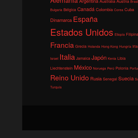
Argentina
Australia
Austria
Brasi
Canadá
Colombia
Cuba
Bélgica
Bulgaria
Corea
España
Dinamarca
Estados Unidos
Filipin
Etiopía
Francia
Grecia
Irl
Holanda
Hong Kong
Hungría
Italia
Japón
Jamaica
Libia
Israel
Kenia
México
Liechtenstein
Polonia
Noruega
Perú
Portu
Reino Unido
Suecia
Rusia
Senegal
S
Turquía