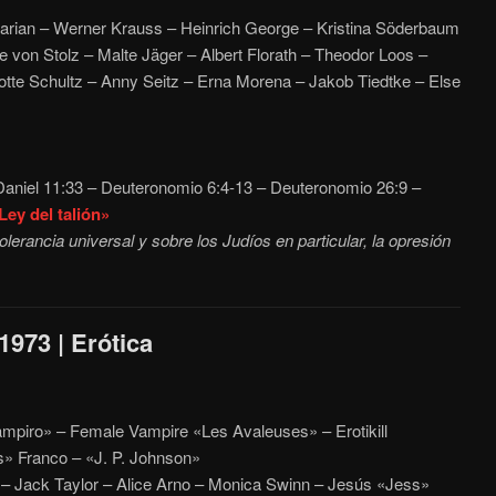
rian – Werner Krauss – Heinrich George – Kristina Söderbaum
e von Stolz – Malte Jäger – Albert Florath – Theodor Loos –
otte Schultz – Anny Seitz – Erna Morena – Jakob Tiedtke – Else
aniel 11:33 – Deuteronomio 6:4-13 – Deuteronomio 26:9 –
Ley del talión»
lerancia universal y sobre los Judíos en particular, la opresión
1973 | Erótica
ampiro» – Female Vampire «Les Avaleuses» – Erotikill
» Franco – «J. P. Johnson»
 Jack Taylor – Alice Arno – Monica Swinn – Jesús «Jess»