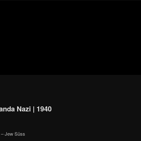
Blog
de
cine
pejino
pejino
anda Nazi | 1940
ß – Jew Süss