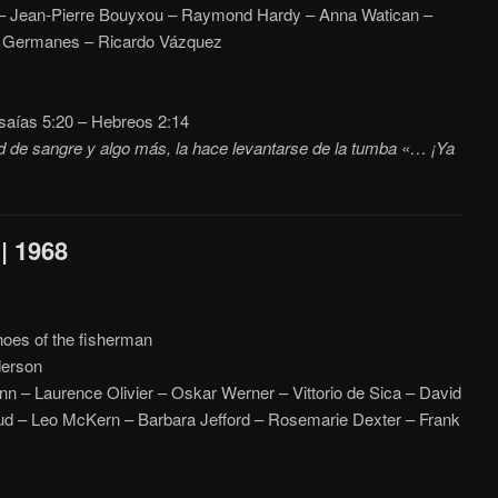
 – Jean-Pierre Bouyxou – Raymond Hardy – Anna Watican –
r Germanes – Ricardo Vázquez
saías 5:20 – Hebreos 2:14
 de sangre y algo más, la hace levantarse de la tumba «… ¡Ya
| 1968
hoes of the fisherman
erson
n – Laurence Olivier – Oskar Werner – Vittorio de Sica – David
ud – Leo McKern – Barbara Jefford – Rosemarie Dexter – Frank