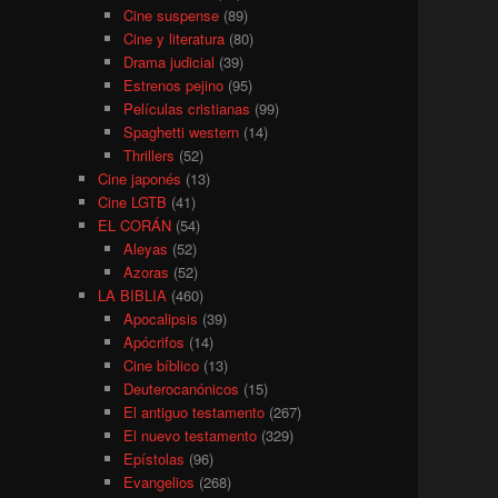
Cine suspense
(89)
Cine y literatura
(80)
Drama judicial
(39)
Estrenos pejino
(95)
Películas cristianas
(99)
Spaghetti western
(14)
Thrillers
(52)
Cine japonés
(13)
Cine LGTB
(41)
EL CORÁN
(54)
Aleyas
(52)
Azoras
(52)
LA BIBLIA
(460)
Apocalipsis
(39)
Apócrifos
(14)
Cine bíblico
(13)
Deuterocanónicos
(15)
El antiguo testamento
(267)
El nuevo testamento
(329)
Epístolas
(96)
Evangelios
(268)