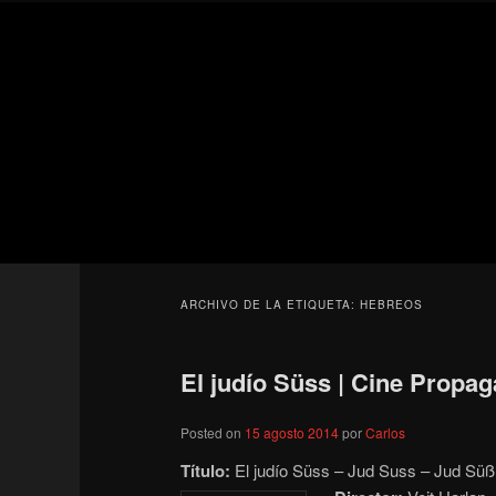
Ir
Ir
Secondary
al
al
menu
contenido
contenido
Para todos los públicos
principal
secundario
Blog de cine 
ARCHIVO DE LA ETIQUETA:
HEBREOS
El judío Süss | Cine Propag
Posted on
15 agosto 2014
por
Carlos
Título:
El judío Süss – Jud Suss – Jud Sü