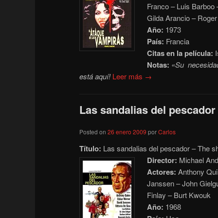
Franco – Luis Barboo
Gilda Arancio – Roge
Año:
1973
País:
Francia
Citas en la película:
I
Notas:
«Su necesidad
está aquí!
Leer más →
Las sandalias del pescador 
Posted on
26 enero 2009
por
Carlos
Título:
Las sandalias del pescador – The s
Director:
Michael And
Actores:
Anthony Quin
Janssen – John Gielg
Finlay – Burt Kwouk
Año:
1968