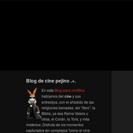
Blog de cine pejino .+.
En este
Blog para cinéfilos
hablamos del
cine
y sus
entresijos, con el añadido de las
religiones llamadas, del "libro", la
Biblia, ya sea Reina Valera u
otras, el Corán, la Torá, y más
misterios. Disfruta de los momentos
capturados sin complejos "como el cine