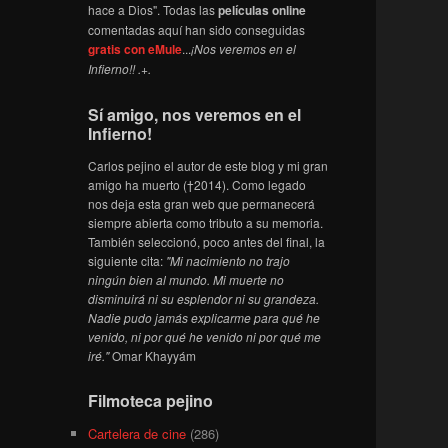
hace a Dios". Todas las
películas online
comentadas aquí han sido conseguidas
gratis con eMule
...
¡Nos veremos en el
Infierno!! .+.
Sí amigo, nos veremos en el
Infierno!
Carlos pejino el autor de este blog y mi gran
amigo ha muerto (†2014). Como legado
nos deja esta gran web que permanecerá
siempre abierta como tributo a su memoria.
También seleccionó, poco antes del final, la
siguiente cita:
"Mi nacimiento no trajo
ningún bien al mundo. Mi muerte no
disminuirá ni su esplendor ni su grandeza.
Nadie pudo jamás explicarme para qué he
venido, ni por qué he venido ni por qué me
iré."
Omar Khayyám
Filmoteca pejino
Cartelera de cine
(286)