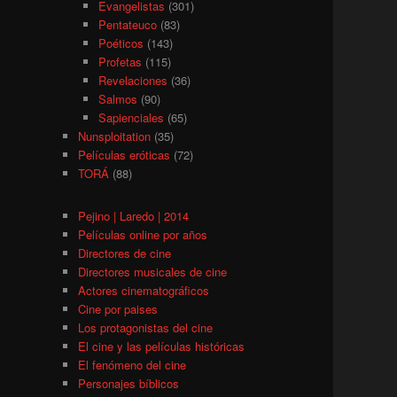
Evangelistas
(301)
Pentateuco
(83)
Poéticos
(143)
Profetas
(115)
Revelaciones
(36)
Salmos
(90)
Sapienciales
(65)
Nunsploitation
(35)
Películas eróticas
(72)
TORÁ
(88)
Pejino | Laredo | 2014
Películas online por años
Directores de cine
Directores musicales de cine
Actores cinematográficos
Cine por paises
Los protagonistas del cine
El cine y las películas históricas
El fenómeno del cine
Personajes bíblicos