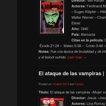
Director:
Veit Harlan
Actores:
Ferdinand Ma
– Eugen Klöpfer – Hild
Walter Werner – Charl
Elster
Año:
1940
País:
Alemania
Citas en la película:
D
Éxodo 21:24 – Mateo 5:38 – Corán 5:49 «
Notas:
Fue una época de brutalidad y de into
y el boicot sufrido.
Leer más →
El ataque de las vampiras | 
Posted on
16 abril 2012
por
Carlos
Título:
El ataque de las vampiras «Mujer v
Director:
Jesús «Jess
Actores:
Lina Romay –