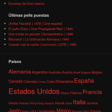
Escenas de Cine clásico
Últimas pelis puestas
¡Arriba Hazaña! | 1978 | Cine español
El judío Süss | Cine Propaganda Nazi | 1940
Una monja en pecado | Nunsploitation | 1986
Bismarck | La Unificación Alemana | 1940
Cuando cae la noche | Lezmovie | LGTB | 1995
Países
Alemania
Argentina
Australia
Austria
Bélgica
Brasil
Bulgaria
España
Canadá
Dinamarca
Colombia
Cuba
Corea
Estados Unidos
Francia
Filipinas
Etiopía
Italia
Grecia
Irlanda
Jamaica
Holanda
Hong Kong
Hungría
Israel
México
Japón
Libia
Liechtenstein
Polonia
Kenia
Noruega
Perú