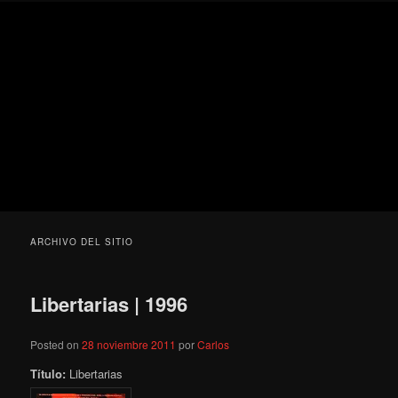
Ir
Ir
Secondary
Blog
al
al
menu
de
contenido
contenido
cine
Para todos los públicos
principal
secundario
pejino
Blog de cine pejino
ARCHIVO DEL SITIO
Libertarias | 1996
Posted on
28 noviembre 2011
por
Carlos
Título:
Libertarias