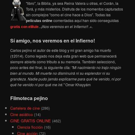
"libro", la Biblia, ya sea Reina Valera u otras, el Corán, la
Torá, y más misterios. Disfruta de los momentos capturados
sin complejos "como el cine hace a Dios". Todas las
películas online
comentadas aquí han sido conseguidas
gratis con eMule
...
¡Nos veremos en el Infierno!! .+.
Sí amigo, nos veremos en el Infierno!
Carlos pejino el autor de este blog y mi gran amigo ha muerto
(†2014). Como legado nos deja esta gran web que permanecerá
siempre abierta como tributo a su memoria. También seleccionó,
poco antes del final, la siguiente cita:
"Mi nacimiento no trajo ningún
bien al mundo. Mi muerte no disminuirá ni su esplendor ni su
grandeza. Nadie pudo jamás explicarme para qué he venido, ni por
qué he venido ni por qué me iré."
Omar Khayyám
Filmoteca pejino
Cartelera de cine
(286)
Cine asiático
(14)
CINE GRATIS ONLINE
(462)
Ciencia ficción
(16)
Cine acción
(72)