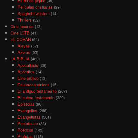
Estrenos pejino
(95)
Películas cristianas
(99)
Spaghetti western
(14)
Thrillers
(52)
Cine japonés
(13)
Cine LGTB
(41)
EL CORÁN
(54)
Aleyas
(52)
Azoras
(52)
LA BIBLIA
(460)
Apocalipsis
(39)
Apócrifos
(14)
Cine bíblico
(13)
Deuterocanónicos
(15)
El antiguo testamento
(267)
El nuevo testamento
(329)
Epístolas
(96)
Evangelios
(268)
Evangelistas
(301)
Pentateuco
(83)
Poéticos
(143)
Profetas
(115)