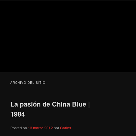
Ir
Ir
Secondary
Blog
al
al
menu
de
contenido
contenido
cine
Para todos los públicos
principal
secundario
pejino
Blog de cine pejino
ARCHIVO DEL SITIO
La pasión de China Blue |
1984
Posted on
13 marzo 2012
por
Carlos