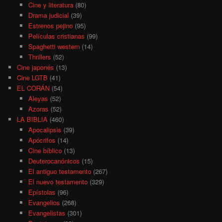
Cine y literatura
(80)
Drama judicial
(39)
Estrenos pejino
(95)
Películas cristianas
(99)
Spaghetti western
(14)
Thrillers
(52)
Cine japonés
(13)
Cine LGTB
(41)
EL CORÁN
(54)
Aleyas
(52)
Azoras
(52)
LA BIBLIA
(460)
Apocalipsis
(39)
Apócrifos
(14)
Cine bíblico
(13)
Deuterocanónicos
(15)
El antiguo testamento
(267)
El nuevo testamento
(329)
Epístolas
(96)
Evangelios
(268)
Evangelistas
(301)