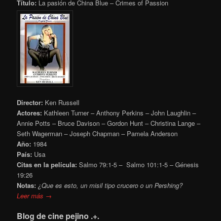
Título:
La pasión de China Blue – Crimes of Passion
Director:
Ken Russell
Actores:
Kathleen Turner – Anthony Perkins – John Laughlin –
Annie Potts – Bruce Davison – Gordon Hunt – Christina Lange –
Seth Wagerman – Joseph Chapman – Pamela Anderson
Año:
1984
País:
Usa
Citas en la película:
Salmo 79:1-5 – Salmo 101:1-5 – Génesis
19:26
Notas:
¿Que es esto, un misil tipo crucero o un Pershing?
Leer más →
Blog de cine pejino .+.