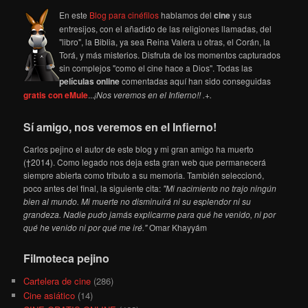
En este
Blog para cinéfilos
hablamos del
cine
y sus
entresijos, con el añadido de las religiones llamadas, del
"libro", la Biblia, ya sea Reina Valera u otras, el Corán, la
Torá, y más misterios. Disfruta de los momentos capturados
sin complejos "como el cine hace a Dios". Todas las
películas online
comentadas aquí han sido conseguidas
gratis con eMule
...
¡Nos veremos en el Infierno!! .+.
Sí amigo, nos veremos en el Infierno!
Carlos pejino el autor de este blog y mi gran amigo ha muerto
(†2014). Como legado nos deja esta gran web que permanecerá
siempre abierta como tributo a su memoria. También seleccionó,
poco antes del final, la siguiente cita:
"Mi nacimiento no trajo ningún
bien al mundo. Mi muerte no disminuirá ni su esplendor ni su
grandeza. Nadie pudo jamás explicarme para qué he venido, ni por
qué he venido ni por qué me iré."
Omar Khayyám
Filmoteca pejino
Cartelera de cine
(286)
Cine asiático
(14)