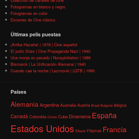
Colección de carteles de cine
Fotogramas en blanco y negro
Fotogramas en color
Escenas de Cine clásico
Últimas pelis puestas
¡Arriba Hazaña! | 1978 | Cine español
El judío Süss | Cine Propaganda Nazi | 1940
Una monja en pecado | Nunsploitation | 1986
Bismarck | La Unificación Alemana | 1940
Cuando cae la noche | Lezmovie | LGTB | 1995
Países
Alemania
Argentina
Australia
Austria
Bélgica
Brasil
Bulgaria
España
Canadá
Dinamarca
Colombia
Cuba
Corea
Estados Unidos
Francia
Filipinas
Etiopía