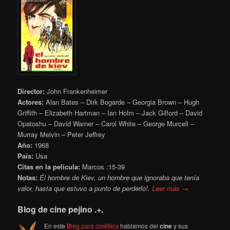
Director:
John Frankenheimer
Actores:
Alan Bates – Dirk Bogarde – Georgia Brown – Hugh
Griffith – Elizabeth Hartman – Ian Holm – Jack Gilford – David
Opatoshu – David Warner – Carol White – George Murcell –
Murray Melvin – Peter Jeffrey
Año:
1968
País:
Usa
Citas en la película:
Marcos :15-39
Notas:
Él hombre de Kiev, un hombre que ignoraba que tenía
valor, hasta que estuvo a punto de perderlo!.
Leer más →
Blog de cine pejino .+.
En este
Blog para cinéfilos
hablamos del
cine
y sus