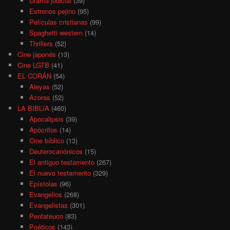
Drama judicial
(39)
Estrenos pejino
(95)
Películas cristianas
(99)
Spaghetti western
(14)
Thrillers
(52)
Cine japonés
(13)
Cine LGTB
(41)
EL CORÁN
(54)
Aleyas
(52)
Azoras
(52)
LA BIBLIA
(460)
Apocalipsis
(39)
Apócrifos
(14)
Cine bíblico
(13)
Deuterocanónicos
(15)
El antiguo testamento
(267)
El nuevo testamento
(329)
Epístolas
(96)
Evangelios
(268)
Evangelistas
(301)
Pentateuco
(83)
Poéticos
(143)