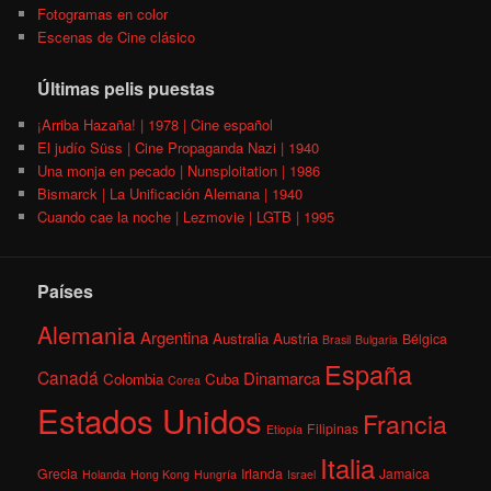
Fotogramas en color
Escenas de Cine clásico
Últimas pelis puestas
¡Arriba Hazaña! | 1978 | Cine español
El judío Süss | Cine Propaganda Nazi | 1940
Una monja en pecado | Nunsploitation | 1986
Bismarck | La Unificación Alemana | 1940
Cuando cae la noche | Lezmovie | LGTB | 1995
Países
Alemania
Argentina
Australia
Austria
Bélgica
Brasil
Bulgaria
España
Canadá
Dinamarca
Colombia
Cuba
Corea
Estados Unidos
Francia
Filipinas
Etiopía
Italia
Grecia
Irlanda
Jamaica
Holanda
Hong Kong
Hungría
Israel