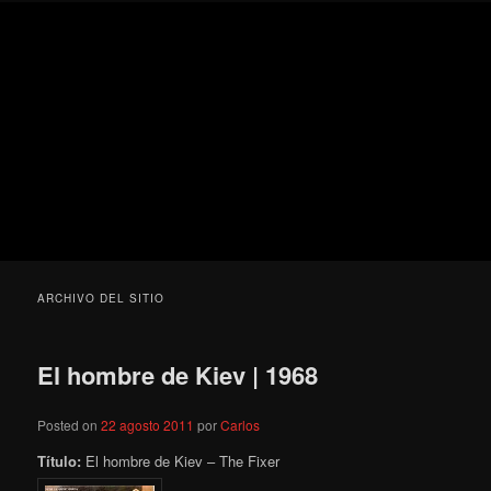
Ir
Ir
Secondary
Blog
al
al
menu
de
contenido
contenido
cine
Para todos los públicos
principal
secundario
pejino
Blog de cine pejino
ARCHIVO DEL SITIO
El hombre de Kiev | 1968
Posted on
22 agosto 2011
por
Carlos
Título:
El hombre de Kiev – The Fixer