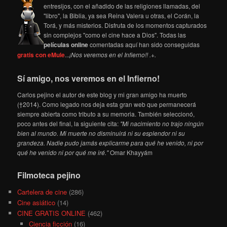
entresijos, con el añadido de las religiones llamadas, del
"libro", la Biblia, ya sea Reina Valera u otras, el Corán, la
Torá, y más misterios. Disfruta de los momentos capturados
sin complejos "como el cine hace a Dios". Todas las
películas online
comentadas aquí han sido conseguidas
gratis con eMule
...
¡Nos veremos en el Infierno!! .+.
Sí amigo, nos veremos en el Infierno!
Carlos pejino el autor de este blog y mi gran amigo ha muerto
(†2014). Como legado nos deja esta gran web que permanecerá
siempre abierta como tributo a su memoria. También seleccionó,
poco antes del final, la siguiente cita:
"Mi nacimiento no trajo ningún
bien al mundo. Mi muerte no disminuirá ni su esplendor ni su
grandeza. Nadie pudo jamás explicarme para qué he venido, ni por
qué he venido ni por qué me iré."
Omar Khayyám
Filmoteca pejino
Cartelera de cine
(286)
Cine asiático
(14)
CINE GRATIS ONLINE
(462)
Ciencia ficción
(16)