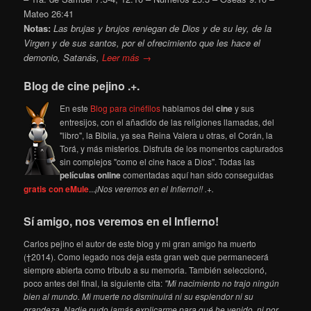
Mateo 26:41
Notas:
Las brujas y brujos reniegan de Dios y de su ley, de la
Virgen y de sus santos, por el ofrecimiento que les hace el
demonio, Satanás,
Leer más →
Blog de cine pejino .+.
En este
Blog para cinéfilos
hablamos del
cine
y sus
entresijos, con el añadido de las religiones llamadas, del
"libro", la Biblia, ya sea Reina Valera u otras, el Corán, la
Torá, y más misterios. Disfruta de los momentos capturados
sin complejos "como el cine hace a Dios". Todas las
películas online
comentadas aquí han sido conseguidas
gratis con eMule
...
¡Nos veremos en el Infierno!! .+.
Sí amigo, nos veremos en el Infierno!
Carlos pejino el autor de este blog y mi gran amigo ha muerto
(†2014). Como legado nos deja esta gran web que permanecerá
siempre abierta como tributo a su memoria. También seleccionó,
poco antes del final, la siguiente cita:
"Mi nacimiento no trajo ningún
bien al mundo. Mi muerte no disminuirá ni su esplendor ni su
grandeza. Nadie pudo jamás explicarme para qué he venido, ni por