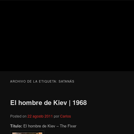
Ir
Ir
Secondary
Blog
al
al
menu
de
contenido
contenido
cine
Para todos los públicos
principal
secundario
pejino
Blog de cine pejino
ARCHIVO DE LA ETIQUETA:
SATANÁS
El hombre de Kiev | 1968
Posted on
22 agosto 2011
por
Carlos
Título:
El hombre de Kiev – The Fixer