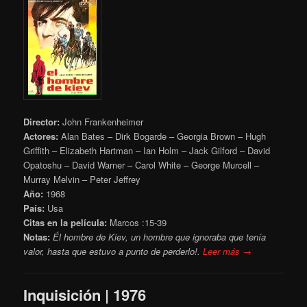
Director:
John Frankenheimer
Actores:
Alan Bates – Dirk Bogarde – Georgia Brown – Hugh
Griffith – Elizabeth Hartman – Ian Holm – Jack Gilford – David
Opatoshu – David Warner – Carol White – George Murcell –
Murray Melvin – Peter Jeffrey
Año:
1968
País:
Usa
Citas en la película:
Marcos :15-39
Notas:
Él hombre de Kiev, un hombre que ignoraba que tenía
valor, hasta que estuvo a punto de perderlo!.
Leer más →
Inquisición | 1976