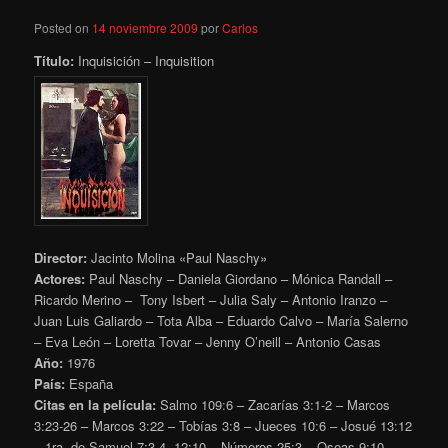
Posted on
14 noviembre 2009
por
Carlos
Título:
Inquisición – Inquisition
Director:
Jacinto Molina «Paul Naschy»
Actores:
Paul Naschy – Daniela Giordano – Mónica Randall –
Ricardo Merino – Tony Isbert – Julia Saly – Antonio Iranzo –
Juan Luis Galiardo – Tota Alba – Eduardo Calvo – María Salerno
– Eva León – Loretta Tovar – Jenny O’neill – Antonio Casas
Año:
1976
País:
España
Citas en la película:
Salmo 109:6 – Zacarías 3:1-2 – Marcos
3:23-26 – Marcos 3:22 – Tobías 3:8 – Jueces 10:6 – Josué 13:12
– 1ra. de Samuel 7:3-4, 12:10 – Números 25:3 – Oseas 9:10 –