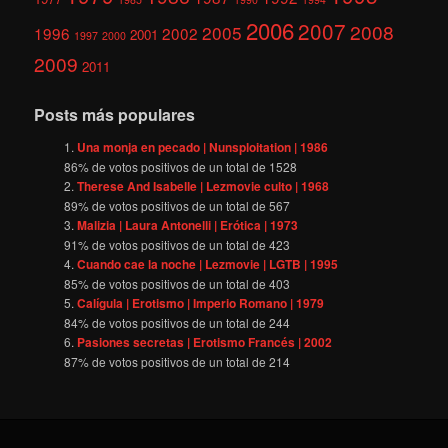
2006
2007
2008
2005
1996
2002
2001
1997
2000
2009
2011
Posts más populares
Una monja en pecado | Nunsploitation | 1986
86
% de votos positivos de un total de
1528
Therese And Isabelle | Lezmovie culto | 1968
89
% de votos positivos de un total de
567
Malizia | Laura Antonelli | Erótica | 1973
91
% de votos positivos de un total de
423
Cuando cae la noche | Lezmovie | LGTB | 1995
85
% de votos positivos de un total de
403
Calígula | Erotismo | Imperio Romano | 1979
84
% de votos positivos de un total de
244
Pasiones secretas | Erotismo Francés | 2002
87
% de votos positivos de un total de
214