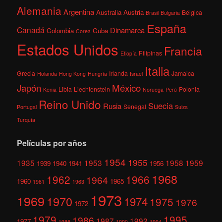
Alemania
Argentina
Australia
Austria
Bélgica
Brasil
Bulgaria
España
Canadá
Dinamarca
Colombia
Cuba
Corea
Estados Unidos
Francia
Filipinas
Etiopía
Italia
Grecia
Irlanda
Jamaica
Holanda
Hong Kong
Hungría
Israel
México
Japón
Libia
Liechtenstein
Polonia
Kenia
Noruega
Perú
Reino Unido
Suecia
Rusia
Senegal
Portugal
Suiza
Turquía
Películas por años
1954
1955
1935
1953
1958
1959
1939
1940
1941
1956
1968
1962
1966
1964
1960
1965
1961
1963
1973
1969
1970
1974
1975
1976
1972
1979
1995
1986
1987
1992
1977
1985
1990
1994