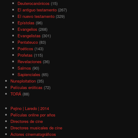
Deuterocanónicos
(15)
El antiguo testamento
(267)
El nuevo testamento
(329)
Epístolas
(96)
Evangelios
(268)
Evangelistas
(301)
Pentateuco
(83)
Poéticos
(143)
Profetas
(115)
Revelaciones
(36)
Salmos
(90)
Sapienciales
(65)
Nunsploitation
(35)
Películas eróticas
(72)
TORÁ
(88)
Pejino | Laredo | 2014
Películas online por años
Directores de cine
Directores musicales de cine
Actores cinematográficos