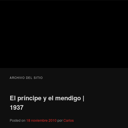
Ir
Ir
Secondary
Blog
al
al
menu
de
contenido
contenido
cine
Para todos los públicos
principal
secundario
pejino
Blog de cine pejino
ARCHIVO DEL SITIO
El príncipe y el mendigo |
1937
Posted on
18 noviembre 2010
por
Carlos