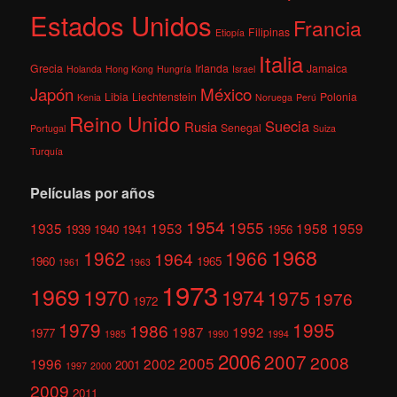
Estados Unidos
Francia
Filipinas
Etiopía
Italia
Grecia
Irlanda
Jamaica
Holanda
Hong Kong
Hungría
Israel
México
Japón
Libia
Liechtenstein
Polonia
Kenia
Noruega
Perú
Reino Unido
Suecia
Rusia
Senegal
Portugal
Suiza
Turquía
Películas por años
1954
1955
1935
1953
1958
1959
1939
1940
1941
1956
1968
1962
1966
1964
1960
1965
1961
1963
1973
1969
1970
1974
1975
1976
1972
1979
1995
1986
1987
1992
1977
1985
1990
1994
2006
2007
2008
2005
1996
2002
2001
1997
2000
2009
2011