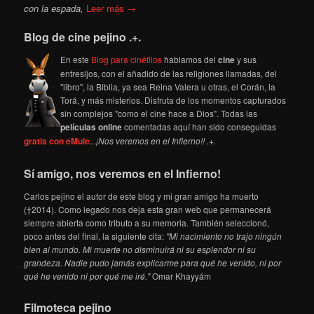
con la espada,
Leer más →
Blog de cine pejino .+.
En este
Blog para cinéfilos
hablamos del
cine
y sus
entresijos, con el añadido de las religiones llamadas, del
"libro", la Biblia, ya sea Reina Valera u otras, el Corán, la
Torá, y más misterios. Disfruta de los momentos capturados
sin complejos "como el cine hace a Dios". Todas las
películas online
comentadas aquí han sido conseguidas
gratis con eMule
...
¡Nos veremos en el Infierno!! .+.
Sí amigo, nos veremos en el Infierno!
Carlos pejino el autor de este blog y mi gran amigo ha muerto
(†2014). Como legado nos deja esta gran web que permanecerá
siempre abierta como tributo a su memoria. También seleccionó,
poco antes del final, la siguiente cita:
"Mi nacimiento no trajo ningún
bien al mundo. Mi muerte no disminuirá ni su esplendor ni su
grandeza. Nadie pudo jamás explicarme para qué he venido, ni por
qué he venido ni por qué me iré."
Omar Khayyám
Filmoteca pejino