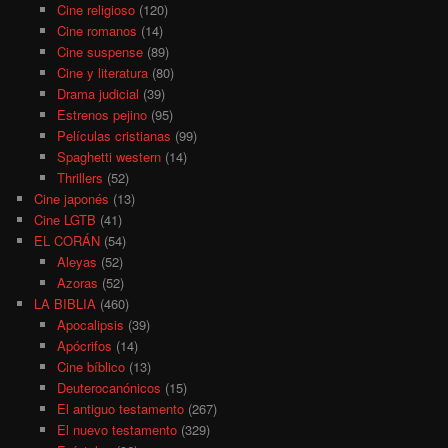
Cine religioso
(120)
Cine romanos
(14)
Cine suspense
(89)
Cine y literatura
(80)
Drama judicial
(39)
Estrenos pejino
(95)
Películas cristianas
(99)
Spaghetti western
(14)
Thrillers
(52)
Cine japonés
(13)
Cine LGTB
(41)
EL CORÁN
(54)
Aleyas
(52)
Azoras
(52)
LA BIBLIA
(460)
Apocalipsis
(39)
Apócrifos
(14)
Cine bíblico
(13)
Deuterocanónicos
(15)
El antiguo testamento
(267)
El nuevo testamento
(329)