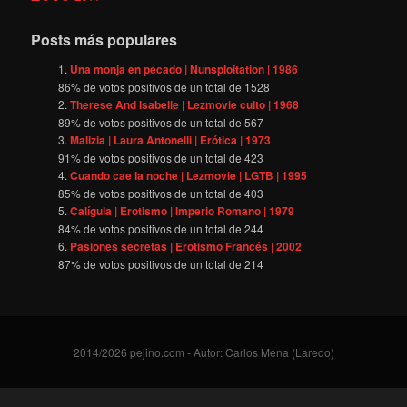
Posts más populares
Una monja en pecado | Nunsploitation | 1986
86
% de votos positivos de un total de
1528
Therese And Isabelle | Lezmovie culto | 1968
89
% de votos positivos de un total de
567
Malizia | Laura Antonelli | Erótica | 1973
91
% de votos positivos de un total de
423
Cuando cae la noche | Lezmovie | LGTB | 1995
85
% de votos positivos de un total de
403
Calígula | Erotismo | Imperio Romano | 1979
84
% de votos positivos de un total de
244
Pasiones secretas | Erotismo Francés | 2002
87
% de votos positivos de un total de
214
2014/2026 pejino.com - Autor: Carlos Mena (Laredo)