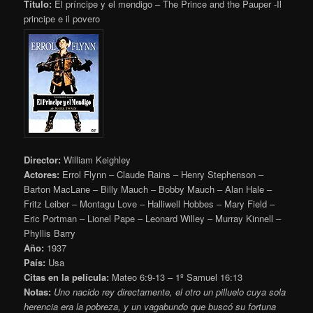
Título:
El príncipe y el mendigo – The Prince and the Pauper -Il
principe e il povero
Director:
William Keighley
Actores:
Errol Flynn – Claude Rains – Henry Stephenson –
Barton MacLane – Billy Mauch – Bobby Mauch – Alan Hale –
Fritz Leiber – Montagu Love – Halliwell Hobbes – Mary Field –
Eric Portman – Lionel Pape – Leonard Willey – Murray Kinnell –
Phyllis Barry
Año:
1937
País:
Usa
Citas en la película:
Mateo 6:9-13 – 1º Samuel 16:13
Notas:
Uno nacido rey directamente, el otro un pilluelo cuya sola
herencia era la pobreza, y un vagabundo que buscó su fortuna