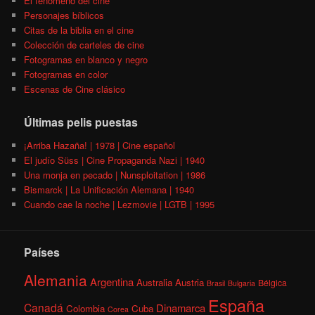
El fenómeno del cine
Personajes bíblicos
Citas de la biblia en el cine
Colección de carteles de cine
Fotogramas en blanco y negro
Fotogramas en color
Escenas de Cine clásico
Últimas pelis puestas
¡Arriba Hazaña! | 1978 | Cine español
El judío Süss | Cine Propaganda Nazi | 1940
Una monja en pecado | Nunsploitation | 1986
Bismarck | La Unificación Alemana | 1940
Cuando cae la noche | Lezmovie | LGTB | 1995
Países
Alemania
Argentina
Australia
Austria
Bélgica
Brasil
Bulgaria
España
Canadá
Dinamarca
Colombia
Cuba
Corea