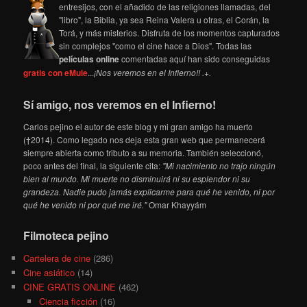
entresijos, con el añadido de las religiones llamadas, del
"libro", la Biblia, ya sea Reina Valera u otras, el Corán, la
Torá, y más misterios. Disfruta de los momentos capturados
sin complejos "como el cine hace a Dios". Todas las
películas online
comentadas aquí han sido conseguidas
gratis con eMule
...
¡Nos veremos en el Infierno!! .+.
Sí amigo, nos veremos en el Infierno!
Carlos pejino el autor de este blog y mi gran amigo ha muerto
(†2014). Como legado nos deja esta gran web que permanecerá
siempre abierta como tributo a su memoria. También seleccionó,
poco antes del final, la siguiente cita:
"Mi nacimiento no trajo ningún
bien al mundo. Mi muerte no disminuirá ni su esplendor ni su
grandeza. Nadie pudo jamás explicarme para qué he venido, ni por
qué he venido ni por qué me iré."
Omar Khayyám
Filmoteca pejino
Cartelera de cine
(286)
Cine asiático
(14)
CINE GRATIS ONLINE
(462)
Ciencia ficción
(16)