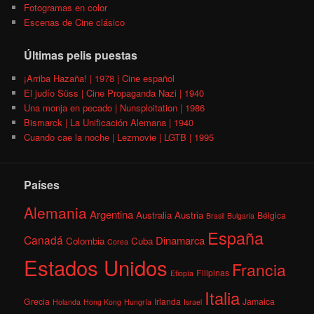
Fotogramas en color
Escenas de Cine clásico
Últimas pelis puestas
¡Arriba Hazaña! | 1978 | Cine español
El judío Süss | Cine Propaganda Nazi | 1940
Una monja en pecado | Nunsploitation | 1986
Bismarck | La Unificación Alemana | 1940
Cuando cae la noche | Lezmovie | LGTB | 1995
Países
Alemania
Argentina
Australia
Austria
Bélgica
Brasil
Bulgaria
España
Canadá
Dinamarca
Colombia
Cuba
Corea
Estados Unidos
Francia
Filipinas
Etiopía
Italia
Grecia
Irlanda
Jamaica
Holanda
Hong Kong
Hungría
Israel