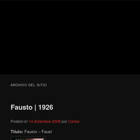
Ir
Ir
Secondary
Blog
al
al
menu
de
contenido
contenido
cine
Para todos los públicos
principal
secundario
pejino
Blog de cine pejino
ARCHIVO DEL SITIO
Fausto | 1926
Posted on
14 diciembre 2008
por
Carlos
Título:
Fausto – Faust