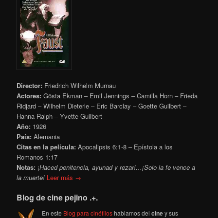
Director:
Friedrich Wilhelm Murnau
Actores:
Gösta Ekman – Emil Jennings – Camilla Horn – Frieda
Ridjard – Wilhelm Dieterle – Eric Barclay – Goette Guilbert –
Hanna Ralph – Yvette Guilbert
Año:
1926
País:
Alemania
Citas en la película:
Apocalipsis
6:1-8 – Epístola a los
Romanos 1:17
Notas:
¡
Haced penitencia, ayunad y rezar!…¡Solo la fe vence a
la muerte!
Leer más →
Blog de cine pejino .+.
En este
Blog para cinéfilos
hablamos del
cine
y sus