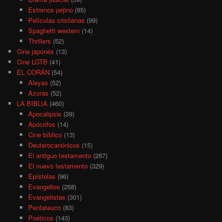
Estrenos pejino
(95)
Películas cristianas
(99)
Spaghetti western
(14)
Thrillers
(52)
Cine japonés
(13)
Cine LGTB
(41)
EL CORÁN
(54)
Aleyas
(52)
Azoras
(52)
LA BIBLIA
(460)
Apocalipsis
(39)
Apócrifos
(14)
Cine bíblico
(13)
Deuterocanónicos
(15)
El antiguo testamento
(267)
El nuevo testamento
(329)
Epístolas
(96)
Evangelios
(268)
Evangelistas
(301)
Pentateuco
(83)
Poéticos
(143)