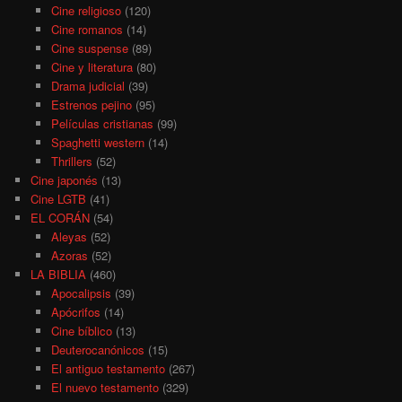
Cine religioso
(120)
Cine romanos
(14)
Cine suspense
(89)
Cine y literatura
(80)
Drama judicial
(39)
Estrenos pejino
(95)
Películas cristianas
(99)
Spaghetti western
(14)
Thrillers
(52)
Cine japonés
(13)
Cine LGTB
(41)
EL CORÁN
(54)
Aleyas
(52)
Azoras
(52)
LA BIBLIA
(460)
Apocalipsis
(39)
Apócrifos
(14)
Cine bíblico
(13)
Deuterocanónicos
(15)
El antiguo testamento
(267)
El nuevo testamento
(329)