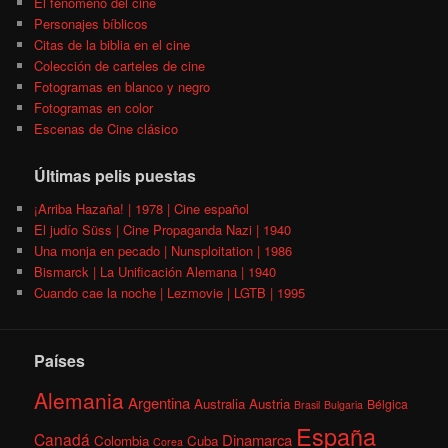
El fenómeno del cine
Personajes bíblicos
Citas de la biblia en el cine
Colección de carteles de cine
Fotogramas en blanco y negro
Fotogramas en color
Escenas de Cine clásico
Últimas pelis puestas
¡Arriba Hazaña! | 1978 | Cine español
El judío Süss | Cine Propaganda Nazi | 1940
Una monja en pecado | Nunsploitation | 1986
Bismarck | La Unificación Alemana | 1940
Cuando cae la noche | Lezmovie | LGTB | 1995
Países
Alemania
Argentina
Australia
Austria
Bélgica
Brasil
Bulgaria
España
Canadá
Dinamarca
Colombia
Cuba
Corea