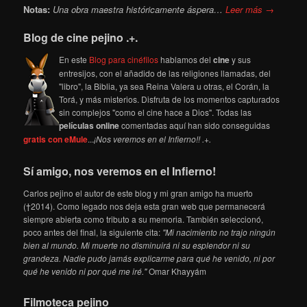
Notas:
Una obra maestra históricamente áspera…
Leer más →
Blog de cine pejino .+.
En este
Blog para cinéfilos
hablamos del
cine
y sus
entresijos, con el añadido de las religiones llamadas, del
"libro", la Biblia, ya sea Reina Valera u otras, el Corán, la
Torá, y más misterios. Disfruta de los momentos capturados
sin complejos "como el cine hace a Dios". Todas las
películas online
comentadas aquí han sido conseguidas
gratis con eMule
...
¡Nos veremos en el Infierno!! .+.
Sí amigo, nos veremos en el Infierno!
Carlos pejino el autor de este blog y mi gran amigo ha muerto
(†2014). Como legado nos deja esta gran web que permanecerá
siempre abierta como tributo a su memoria. También seleccionó,
poco antes del final, la siguiente cita:
"Mi nacimiento no trajo ningún
bien al mundo. Mi muerte no disminuirá ni su esplendor ni su
grandeza. Nadie pudo jamás explicarme para qué he venido, ni por
qué he venido ni por qué me iré."
Omar Khayyám
Filmoteca pejino