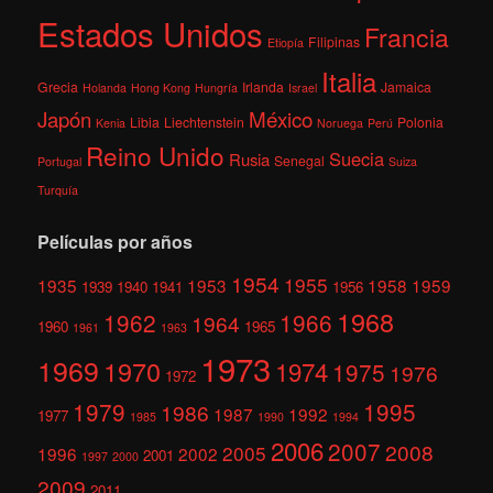
Estados Unidos
Francia
Filipinas
Etiopía
Italia
Grecia
Irlanda
Jamaica
Holanda
Hong Kong
Hungría
Israel
México
Japón
Libia
Liechtenstein
Polonia
Kenia
Noruega
Perú
Reino Unido
Suecia
Rusia
Senegal
Portugal
Suiza
Turquía
Películas por años
1954
1955
1935
1953
1958
1959
1939
1940
1941
1956
1968
1962
1966
1964
1960
1965
1961
1963
1973
1969
1970
1974
1975
1976
1972
1979
1995
1986
1987
1992
1977
1985
1990
1994
2006
2007
2008
2005
1996
2002
2001
1997
2000
2009
2011