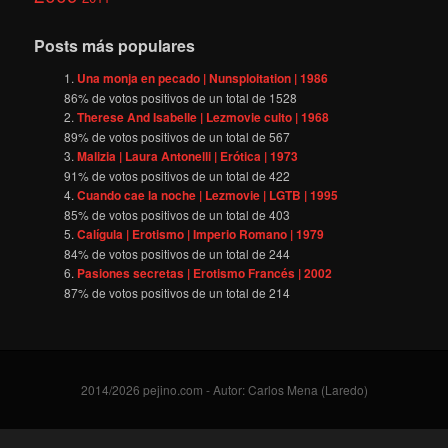
Posts más populares
Una monja en pecado | Nunsploitation | 1986
86
% de votos positivos de un total de
1528
Therese And Isabelle | Lezmovie culto | 1968
89
% de votos positivos de un total de
567
Malizia | Laura Antonelli | Erótica | 1973
91
% de votos positivos de un total de
422
Cuando cae la noche | Lezmovie | LGTB | 1995
85
% de votos positivos de un total de
403
Calígula | Erotismo | Imperio Romano | 1979
84
% de votos positivos de un total de
244
Pasiones secretas | Erotismo Francés | 2002
87
% de votos positivos de un total de
214
2014/2026 pejino.com - Autor: Carlos Mena (Laredo)