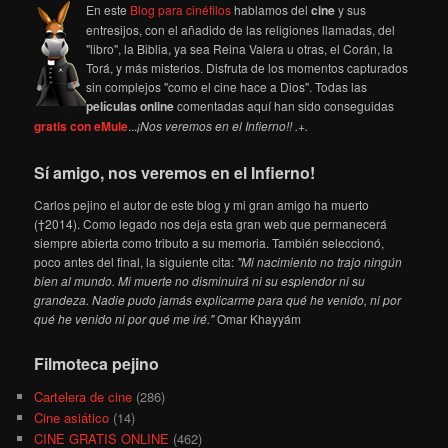
En este
Blog para cinéfilos
hablamos del
cine
y sus
entresijos, con el añadido de las religiones llamadas, del
"libro", la Biblia, ya sea Reina Valera u otras, el Corán, la
Torá, y más misterios. Disfruta de los momentos capturados
sin complejos "como el cine hace a Dios". Todas las
películas online
comentadas aquí han sido conseguidas
gratis con eMule
...
¡Nos veremos en el Infierno!! .+.
Sí amigo, nos veremos en el Infierno!
Carlos pejino el autor de este blog y mi gran amigo ha muerto
(†2014). Como legado nos deja esta gran web que permanecerá
siempre abierta como tributo a su memoria. También seleccionó,
poco antes del final, la siguiente cita:
"Mi nacimiento no trajo ningún
bien al mundo. Mi muerte no disminuirá ni su esplendor ni su
grandeza. Nadie pudo jamás explicarme para qué he venido, ni por
qué he venido ni por qué me iré."
Omar Khayyám
Filmoteca pejino
Cartelera de cine
(286)
Cine asiático
(14)
CINE GRATIS ONLINE
(462)