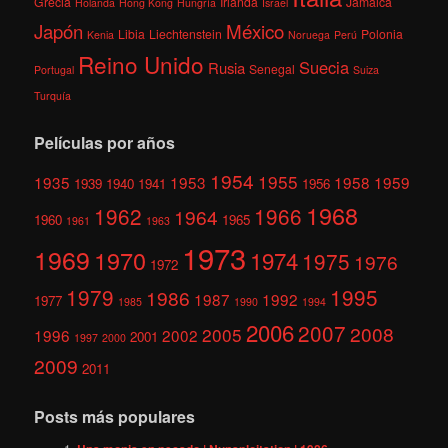
Grecia
Irlanda
Jamaica
Holanda
Hong Kong
Hungría
Israel
México
Japón
Libia
Liechtenstein
Polonia
Kenia
Noruega
Perú
Reino Unido
Suecia
Rusia
Senegal
Portugal
Suiza
Turquía
Películas por años
1954
1955
1935
1953
1958
1959
1939
1940
1941
1956
1968
1962
1966
1964
1960
1965
1961
1963
1973
1969
1970
1974
1975
1976
1972
1979
1995
1986
1987
1992
1977
1985
1990
1994
2006
2007
2008
2005
1996
2002
2001
1997
2000
2009
2011
Posts más populares