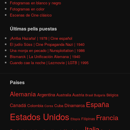
Fotogramas en blanco y negro
Fotogramas en color
Escenas de Cine clásico
Últimas pelis puestas
¡Arriba Hazaña! | 1978 | Cine español
El judío Süss | Cine Propaganda Nazi | 1940
Una monja en pecado | Nunsploitation | 1986
Bismarck | La Unificación Alemana | 1940
Cuando cae la noche | Lezmovie | LGTB | 1995
Países
Alemania
Argentina
Australia
Austria
Bélgica
Brasil
Bulgaria
España
Canadá
Dinamarca
Colombia
Cuba
Corea
Estados Unidos
Francia
Filipinas
Etiopía
Italia