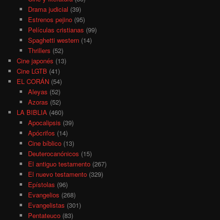
Drama judicial
(39)
Estrenos pejino
(95)
Películas cristianas
(99)
Spaghetti western
(14)
Thrillers
(52)
Cine japonés
(13)
Cine LGTB
(41)
EL CORÁN
(54)
Aleyas
(52)
Azoras
(52)
LA BIBLIA
(460)
Apocalipsis
(39)
Apócrifos
(14)
Cine bíblico
(13)
Deuterocanónicos
(15)
El antiguo testamento
(267)
El nuevo testamento
(329)
Epístolas
(96)
Evangelios
(268)
Evangelistas
(301)
Pentateuco
(83)