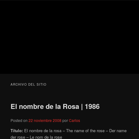
Ir
Ir
Secondary
Blog
al
al
menu
de
contenido
contenido
cine
Para todos los públicos
principal
secundario
pejino
Blog de cine pejino
ARCHIVO DEL SITIO
El nombre de la Rosa | 1986
Posted on
22 noviembre 2008
por
Carlos
Título:
El nombre de la rosa – The name of the rose – Der name
der rose – Le nom de la rose