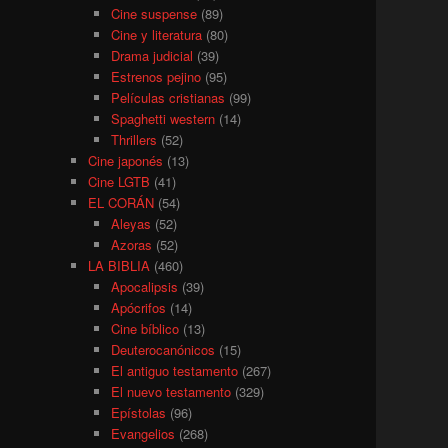
Cine suspense
(89)
Cine y literatura
(80)
Drama judicial
(39)
Estrenos pejino
(95)
Películas cristianas
(99)
Spaghetti western
(14)
Thrillers
(52)
Cine japonés
(13)
Cine LGTB
(41)
EL CORÁN
(54)
Aleyas
(52)
Azoras
(52)
LA BIBLIA
(460)
Apocalipsis
(39)
Apócrifos
(14)
Cine bíblico
(13)
Deuterocanónicos
(15)
El antiguo testamento
(267)
El nuevo testamento
(329)
Epístolas
(96)
Evangelios
(268)