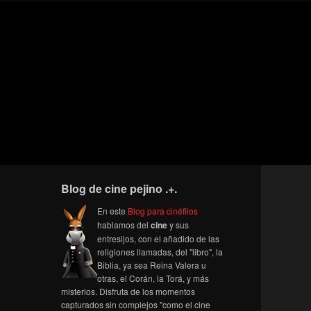
Blog de cine pejino .+.
En este
Blog para cinéfilos
hablamos del
cine
y sus
entresijos, con el añadido de las
religiones llamadas, del "libro", la
Biblia, ya sea Reina Valera u
otras, el Corán, la Torá, y más
misterios. Disfruta de los momentos
capturados sin complejos "como el cine