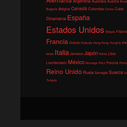
Argentina
Australia
Austria
Brasi
Canadá
Colombia
Cuba
Bélgica
Bulgaria
Corea
España
Dinamarca
Estados Unidos
Filipin
Etiopía
Francia
Grecia
Irl
Holanda
Hong Kong
Hungría
Italia
Japón
Jamaica
Libia
Israel
Kenia
México
Liechtenstein
Polonia
Noruega
Perú
Portu
Reino Unido
Suecia
Rusia
Senegal
S
Turquía