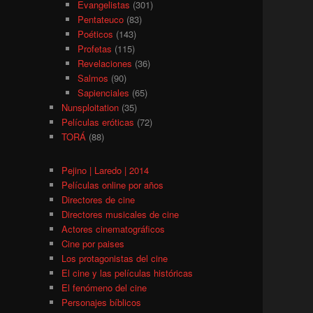
Evangelistas
(301)
Pentateuco
(83)
Poéticos
(143)
Profetas
(115)
Revelaciones
(36)
Salmos
(90)
Sapienciales
(65)
Nunsploitation
(35)
Películas eróticas
(72)
TORÁ
(88)
Pejino | Laredo | 2014
Películas online por años
Directores de cine
Directores musicales de cine
Actores cinematográficos
Cine por paises
Los protagonistas del cine
El cine y las películas históricas
El fenómeno del cine
Personajes bíblicos