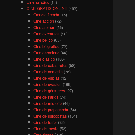
Cine asiático
(14)
CINE GRATIS ONLINE
(462)
Ciencia ficción
(16)
Cine acción
(72)
Cine alemán
(26)
Cine aventuras
(90)
Cine bélico
(65)
Cine biográfico
(72)
Cine carcelario
(44)
Cine clásico
(186)
Cine de catástrofes
(58)
Cine de comedia
(76)
Cine de espías
(12)
Cine de evasión
(169)
Cine de gánsteres
(27)
Cine de intriga
(74)
Cine de misterio
(46)
Cine de propaganda
(64)
Cine de psicópatas
(154)
Cine de terror
(72)
Cine del oeste
(52)
Cine drama
(368)