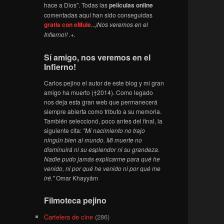
hace a Dios". Todas las
películas online
comentadas aquí han sido conseguidas
gratis con eMule
...
¡Nos veremos en el
Infierno!! .+.
Sí amigo, nos veremos en el
Infierno!
Carlos pejino el autor de este blog y mi gran
amigo ha muerto (†2014). Como legado
nos deja esta gran web que permanecerá
siempre abierta como tributo a su memoria.
También seleccionó, poco antes del final, la
siguiente cita:
"Mi nacimiento no trajo
ningún bien al mundo. Mi muerte no
disminuirá ni su esplendor ni su grandeza.
Nadie pudo jamás explicarme para qué he
venido, ni por qué he venido ni por qué me
iré."
Omar Khayyám
Filmoteca pejino
Cartelera de cine
(286)