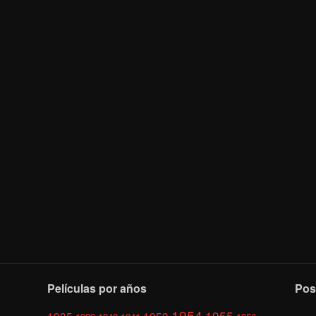
Películas por años
Pos
1954
1955
1935
1953