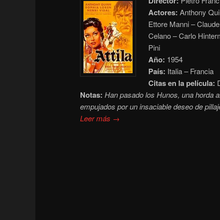
Director:
Pietro Franc
Actores:
Anthony Quin
Ettore Manni – Claude
Celano – Carlo Hinter
Pini
Año:
1954
País:
Italia – Francia
Citas en la película:
D
Notas:
Han pasado los Hunos, una horda ar
empujados por un insaciable deseo de pillaje
Leer más →