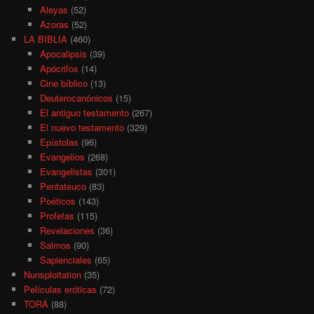
Aleyas
(52)
Azoras
(52)
LA BIBLIA
(460)
Apocalipsis
(39)
Apócrifos
(14)
Cine bíblico
(13)
Deuterocanónicos
(15)
El antiguo testamento
(267)
El nuevo testamento
(329)
Epístolas
(96)
Evangelios
(268)
Evangelistas
(301)
Pentateuco
(83)
Poéticos
(143)
Profetas
(115)
Revelaciones
(36)
Salmos
(90)
Sapienciales
(65)
Nunsploitation
(35)
Películas eróticas
(72)
TORÁ
(88)