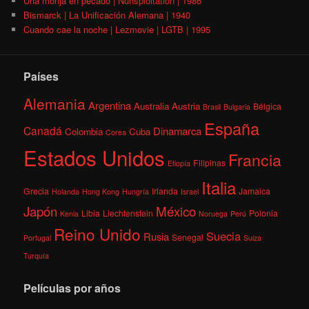
Una monja en pecado | Nunsploitation | 1986
Bismarck | La Unificación Alemana | 1940
Cuando cae la noche | Lezmovie | LGTB | 1995
Países
Alemania
Argentina
Australia
Austria
Bélgica
Brasil
Bulgaria
España
Canadá
Dinamarca
Colombia
Cuba
Corea
Estados Unidos
Francia
Filipinas
Etiopía
Italia
Grecia
Irlanda
Jamaica
Holanda
Hong Kong
Hungría
Israel
México
Japón
Libia
Liechtenstein
Polonia
Kenia
Noruega
Perú
Reino Unido
Suecia
Rusia
Senegal
Portugal
Suiza
Turquía
Películas por años