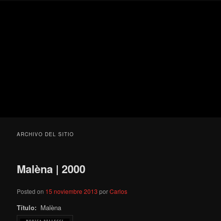
Ir
Ir
Secondary
Blog
al
al
menu
de
contenido
contenido
cine
Para todos los públicos
principal
secundario
pejino
Blog de cine pejino
ARCHIVO DEL SITIO
Malèna | 2000
Posted on
15 noviembre 2013
por
Carlos
Título:
Malèna