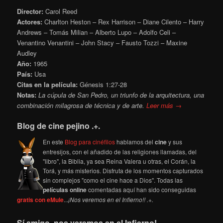
Director:
Carol Reed
Actores:
Charlton Heston – Rex Harrison – Diane Cilento – Harry
Andrews – Tomás Milian – Alberto Lupo – Adolfo Celi –
Venantino Venantini – John Stacy – Fausto Tozzi – Maxine
Audley
Año:
1965
País:
Usa
Citas en la película:
Génesis 1:27-28
Notas:
La cúpula de San Pedro, un triunfo de la arquitectura, una
combinación milagrosa de técnica y de arte.
Leer más →
Blog de cine pejino .+.
En este
Blog para cinéfilos
hablamos del
cine
y sus
entresijos, con el añadido de las religiones llamadas, del
"libro", la Biblia, ya sea Reina Valera u otras, el Corán, la
Torá, y más misterios. Disfruta de los momentos capturados
sin complejos "como el cine hace a Dios". Todas las
películas online
comentadas aquí han sido conseguidas
gratis con eMule
...
¡Nos veremos en el Infierno!! .+.
Sí amigo, nos veremos en el Infierno!