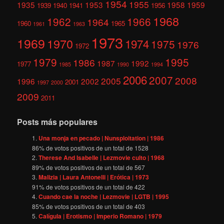
1954
1955
1935
1953
1958
1959
1939
1940
1941
1956
1968
1962
1966
1964
1960
1965
1961
1963
1973
1969
1970
1974
1975
1976
1972
1979
1995
1986
1987
1992
1977
1985
1990
1994
2006
2007
2008
2005
1996
2002
2001
1997
2000
2009
2011
Posts más populares
Una monja en pecado | Nunsploitation | 1986
86
% de votos positivos de un total de
1528
Therese And Isabelle | Lezmovie culto | 1968
89
% de votos positivos de un total de
567
Malizia | Laura Antonelli | Erótica | 1973
91
% de votos positivos de un total de
422
Cuando cae la noche | Lezmovie | LGTB | 1995
85
% de votos positivos de un total de
403
Calígula | Erotismo | Imperio Romano | 1979