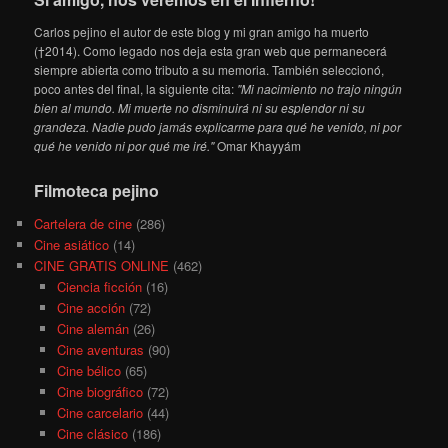
Carlos pejino el autor de este blog y mi gran amigo ha muerto
(†2014). Como legado nos deja esta gran web que permanecerá
siempre abierta como tributo a su memoria. También seleccionó,
poco antes del final, la siguiente cita:
"Mi nacimiento no trajo ningún
bien al mundo. Mi muerte no disminuirá ni su esplendor ni su
grandeza. Nadie pudo jamás explicarme para qué he venido, ni por
qué he venido ni por qué me iré."
Omar Khayyám
Filmoteca pejino
Cartelera de cine
(286)
Cine asiático
(14)
CINE GRATIS ONLINE
(462)
Ciencia ficción
(16)
Cine acción
(72)
Cine alemán
(26)
Cine aventuras
(90)
Cine bélico
(65)
Cine biográfico
(72)
Cine carcelario
(44)
Cine clásico
(186)