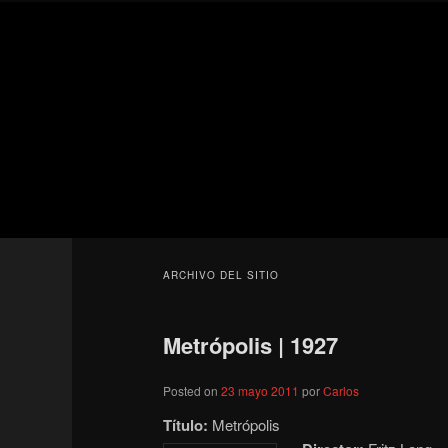
Ir
Ir
Secondary
al
al
menu
contenido
contenido
Para todos los públicos
principal
secundario
Blog de cine 
ARCHIVO DEL SITIO
Metrópolis | 1927
Posted on
23 mayo 2011
por
Carlos
Título:
Metrópolis