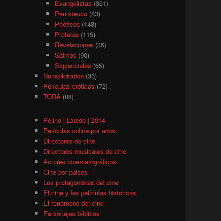
Evangelistas
(301)
Pentateuco
(83)
Poéticos
(143)
Profetas
(115)
Revelaciones
(36)
Salmos
(90)
Sapienciales
(65)
Nunsploitation
(35)
Películas eróticas
(72)
TORÁ
(88)
Pejino | Laredo | 2014
Películas online por años
Directores de cine
Directores musicales de cine
Actores cinematográficos
Cine por paises
Los protagonistas del cine
El cine y las películas históricas
El fenómeno del cine
Personajes bíblicos