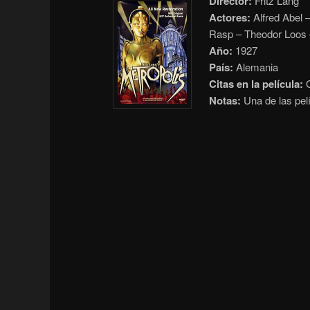
Director:
Fritz Lang
Actores:
Alfred Abel –
Rasp – Theodor Loos 
Año:
1927
País:
Alemania
Citas en la película:
G
Notas:
Una de las pel