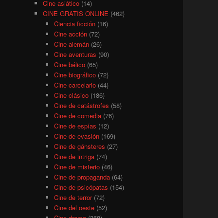
Cine asiático
(14)
CINE GRATIS ONLINE
(462)
Ciencia ficción
(16)
Cine acción
(72)
Cine alemán
(26)
Cine aventuras
(90)
Cine bélico
(65)
Cine biográfico
(72)
Cine carcelario
(44)
Cine clásico
(186)
Cine de catástrofes
(58)
Cine de comedia
(76)
Cine de espías
(12)
Cine de evasión
(169)
Cine de gánsteres
(27)
Cine de intriga
(74)
Cine de misterio
(46)
Cine de propaganda
(64)
Cine de psicópatas
(154)
Cine de terror
(72)
Cine del oeste
(52)
Cine drama
(368)