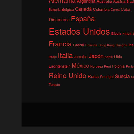
Argentina
Australia
Austria
Brasi
Canadá
Colombia
Cuba
Bélgica
Bulgaria
Corea
España
Dinamarca
Estados Unidos
Filipin
Etiopía
Francia
Grecia
Irl
Holanda
Hong Kong
Hungría
Italia
Japón
Jamaica
Libia
Israel
Kenia
México
Liechtenstein
Polonia
Noruega
Perú
Portu
Reino Unido
Suecia
Rusia
Senegal
S
Turquía