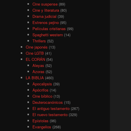
Cine suspense
(89)
Cine y literatura
(80)
Drama judicial
(39)
Estrenos pejino
(95)
Películas cristianas
(99)
Spaghetti western
(14)
Thrillers
(52)
Cine japonés
(13)
Cine LGTB
(41)
EL CORÁN
(54)
Aleyas
(52)
Azoras
(52)
LA BIBLIA
(460)
Apocalipsis
(39)
Apócrifos
(14)
Cine bíblico
(13)
Deuterocanónicos
(15)
El antiguo testamento
(267)
El nuevo testamento
(329)
Epístolas
(96)
Evangelios
(268)