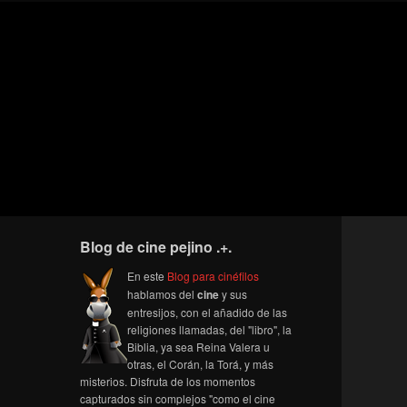
Blog de cine pejino .+.
En este
Blog para cinéfilos
hablamos del
cine
y sus
entresijos, con el añadido de las
religiones llamadas, del "libro", la
Biblia, ya sea Reina Valera u
otras, el Corán, la Torá, y más
misterios. Disfruta de los momentos
capturados sin complejos "como el cine