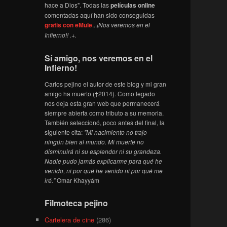
hace a Dios". Todas las
películas online
comentadas aquí han sido conseguidas
gratis con eMule
...
¡Nos veremos en el
Infierno!! .+.
Sí amigo, nos veremos en el
Infierno!
Carlos pejino el autor de este blog y mi gran
amigo ha muerto (†2014). Como legado
nos deja esta gran web que permanecerá
siempre abierta como tributo a su memoria.
También seleccionó, poco antes del final, la
siguiente cita:
"Mi nacimiento no trajo
ningún bien al mundo. Mi muerte no
disminuirá ni su esplendor ni su grandeza.
Nadie pudo jamás explicarme para qué he
venido, ni por qué he venido ni por qué me
iré."
Omar Khayyám
Filmoteca pejino
Cartelera de cine
(286)