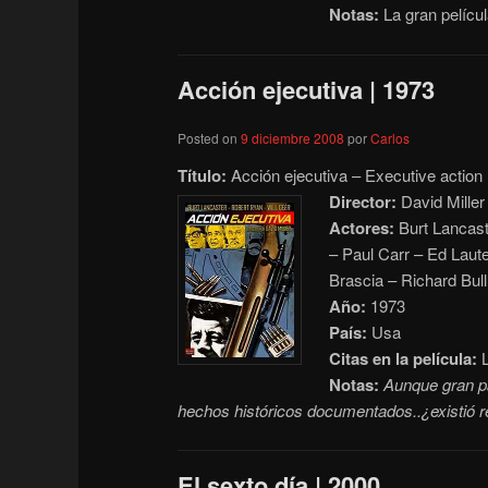
Notas:
La gran películ
Acción ejecutiva | 1973
Posted on
9 diciembre 2008
por
Carlos
Título:
Acción ejecutiva – Executive action
Director:
David Miller
Actores:
Burt Lancast
– Paul Carr – Ed Laut
Brascia – Richard Bull
Año:
1973
País:
Usa
Citas en la película:
L
Notas:
Aunque gran pa
hechos históricos documentados..¿existió r
El sexto día | 2000