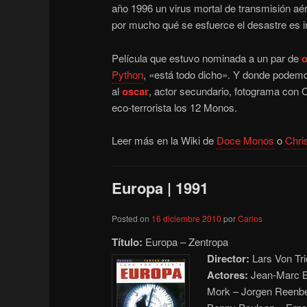
año 1996 un virus mortal de transmisión aér
por mucho qué se esfuerce el desastre es in
Película que estuvo nominada a un par de
o
Python
, «está todo dicho». Y donde podem
al
oscar
, actor secundario, fotograma con 
eco-terrorista los 12 Monos.
Leer más en la Wiki de
Doce Monos
o
Chri
Europa | 1991
Posted on
16 diciembre 2010
por
Carlos
Título:
Europa – Zentropa
Director:
Lars Von Tri
Actores:
Jean-Marc Ba
Mork – Jorgen Reenbe