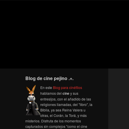
Blog de cine pejino .+.
En este
Blog para cinéfilos
hablamos del
cine
y sus
entresijos, con el añadido de las
religiones llamadas, del "libro", la
Biblia, ya sea Reina Valera u
otras, el Corán, la Torá, y más
misterios. Disfruta de los momentos
capturados sin complejos "como el cine