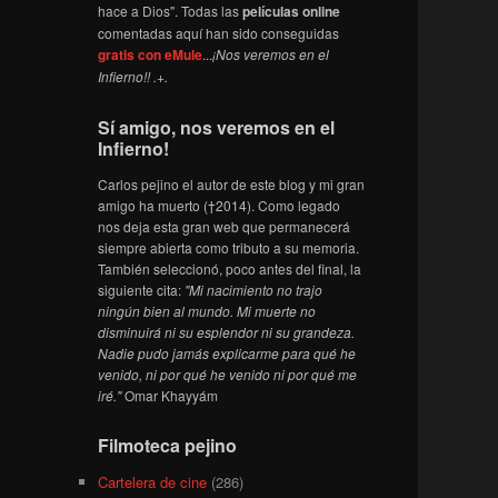
hace a Dios". Todas las
películas online
comentadas aquí han sido conseguidas
gratis con eMule
...
¡Nos veremos en el
Infierno!! .+.
Sí amigo, nos veremos en el
Infierno!
Carlos pejino el autor de este blog y mi gran
amigo ha muerto (†2014). Como legado
nos deja esta gran web que permanecerá
siempre abierta como tributo a su memoria.
También seleccionó, poco antes del final, la
siguiente cita:
"Mi nacimiento no trajo
ningún bien al mundo. Mi muerte no
disminuirá ni su esplendor ni su grandeza.
Nadie pudo jamás explicarme para qué he
venido, ni por qué he venido ni por qué me
iré."
Omar Khayyám
Filmoteca pejino
Cartelera de cine
(286)