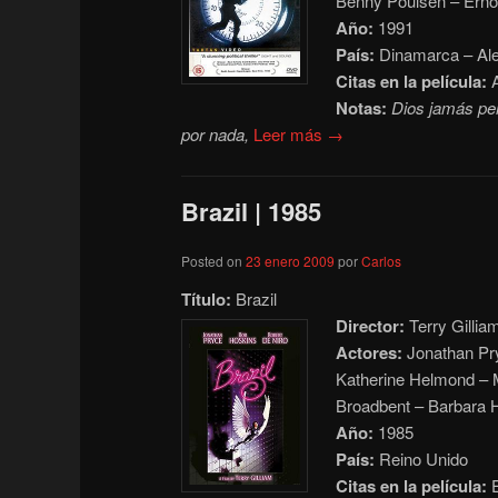
Benny Poulsen –
Erno
Año:
1991
País:
Dinamarca – Ale
Citas en la película:
A
Notas:
Dios jamás per
por nada,
Leer más →
Brazil | 1985
Posted on
23 enero 2009
por
Carlos
Título:
Brazil
Director:
Terry Gillia
Actores:
Jonathan Pry
Katherine Helmond – M
Broadbent – Barbara 
Año:
1985
País:
Reino Unido
Citas en la película:
E