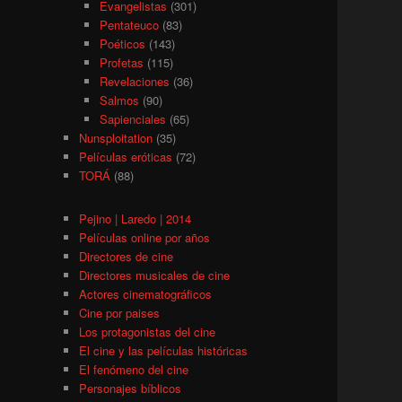
Evangelistas
(301)
Pentateuco
(83)
Poéticos
(143)
Profetas
(115)
Revelaciones
(36)
Salmos
(90)
Sapienciales
(65)
Nunsploitation
(35)
Películas eróticas
(72)
TORÁ
(88)
Pejino | Laredo | 2014
Películas online por años
Directores de cine
Directores musicales de cine
Actores cinematográficos
Cine por paises
Los protagonistas del cine
El cine y las películas históricas
El fenómeno del cine
Personajes bíblicos