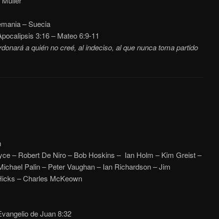
 Müller
mania – Suecia
pocalipsis 3:16
– Mateo
6:9-11
donará a quién no creé, al indeciso, al que nunca toma partido
m
ce – Robert De Niro – Bob Hoskins – Ian Holm – Kim Greist –
ichael Palin – Peter Vaughan – Ian Richardson – Jim
Hicks – Charles McKeown
vangelio de Juan 8:32