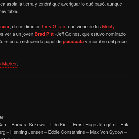
ea asola la tierra y tendrá qué averiguar lo qué pasó, aunque
evitable.
scar
, de un director
Terry Gilliam
qué viene de los
Monty
os ver a un joven
Brad Pitt
-Jeff Goines, que estuvo nominado
Cole- en un estupendo papel de
psicópata
y miembro del grupo
s Marker
.
er
rr – Barbara Sukowa – Udo Kier – Ernst-Hugo Järegård – Erik
rg – Henning Jensen – Eddie Constantine – Max Von Sydow –