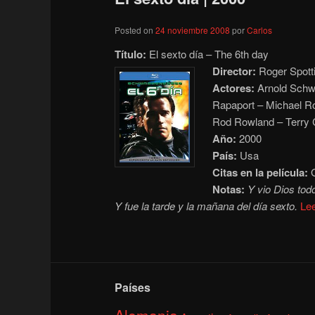
Posted on
24 noviembre 2008
por
Carlos
Título:
El sexto día – The 6th day
Director:
Roger Spott
Actores:
Arnold Schwa
Rapaport – Michael R
Rod Rowland – Terry
Año:
2000
País:
Usa
Citas en la película:
G
Notas:
Y vio Dios tod
Y fue la tarde y la mañana del día sexto.
Le
Países
Alemania