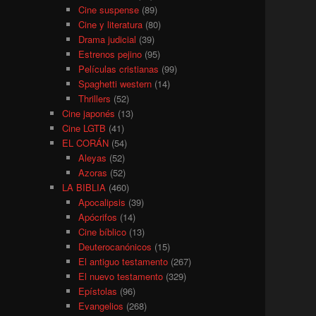
Cine suspense
(89)
Cine y literatura
(80)
Drama judicial
(39)
Estrenos pejino
(95)
Películas cristianas
(99)
Spaghetti western
(14)
Thrillers
(52)
Cine japonés
(13)
Cine LGTB
(41)
EL CORÁN
(54)
Aleyas
(52)
Azoras
(52)
LA BIBLIA
(460)
Apocalipsis
(39)
Apócrifos
(14)
Cine bíblico
(13)
Deuterocanónicos
(15)
El antiguo testamento
(267)
El nuevo testamento
(329)
Epístolas
(96)
Evangelios
(268)