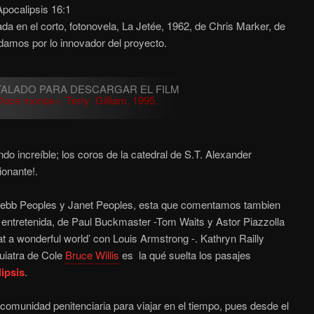
pocalipsis 16:1
ada en el corto, fotonovela, La Jetée, 1962, de Chris Marker, de
amos por lo innovador del proyecto.
Doce monos», Terry Gilliam, 1995.
o increíble; los coros de la catedral de S.T. Alexander
ionante!.
ebb Peoples y Janet Peoples,
esta que comentamos tambien
entretenida, de Paul Buckmaster -Tom Waits y Astor Piazzolla
hat a wonderful world’ con Louis Armstrong -. Kathryn Railly
uiatra de Cole
Bruce Willis
es la qué suelta los pasajes
ipsis
.
omunidad penitenciaria para viajar en el tiempo, pues desde el