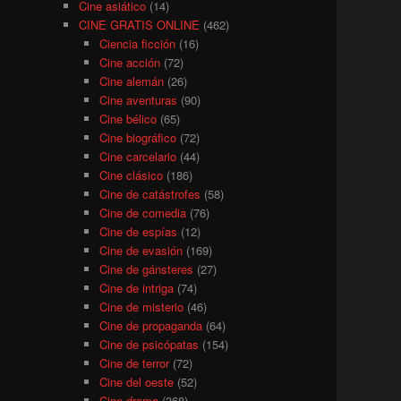
Cine asiático
(14)
CINE GRATIS ONLINE
(462)
Ciencia ficción
(16)
Cine acción
(72)
Cine alemán
(26)
Cine aventuras
(90)
Cine bélico
(65)
Cine biográfico
(72)
Cine carcelario
(44)
Cine clásico
(186)
Cine de catástrofes
(58)
Cine de comedia
(76)
Cine de espías
(12)
Cine de evasión
(169)
Cine de gánsteres
(27)
Cine de intriga
(74)
Cine de misterio
(46)
Cine de propaganda
(64)
Cine de psicópatas
(154)
Cine de terror
(72)
Cine del oeste
(52)
Cine drama
(368)