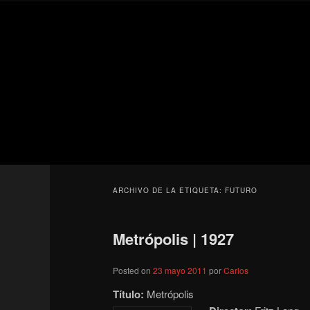
Ir
Ir
Secondary
al
al
menu
contenido
contenido
Para todos los públicos
principal
secundario
Blog de cine 
ARCHIVO DE LA ETIQUETA:
FUTURO
Metrópolis | 1927
Posted on
23 mayo 2011
por
Carlos
Título:
Metrópolis