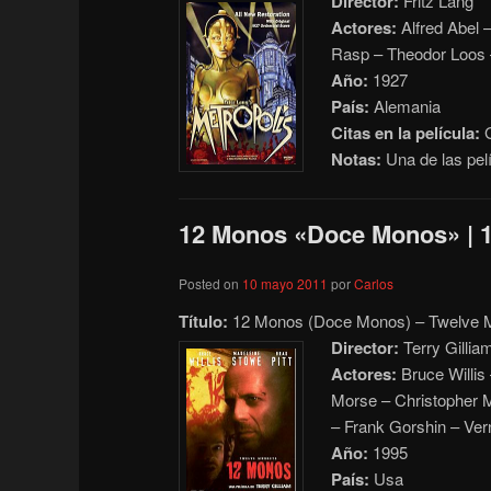
Director:
Fritz Lang
Actores:
Alfred Abel –
Rasp – Theodor Loos 
Año:
1927
País:
Alemania
Citas en la película:
G
Notas:
Una de las pel
12 Monos «Doce Monos» | 
Posted on
10 mayo 2011
por
Carlos
Título:
12 Monos (Doce Monos) – Twelve
Director:
Terry Gillia
Actores:
Bruce Willis
Morse – Christopher M
– Frank Gorshin – Ve
Año:
1995
País:
Usa