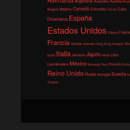
Argentina
Australia
Austria
Brasi
Canadá
Colombia
Cuba
Bélgica
Bulgaria
Corea
España
Dinamarca
Estados Unidos
Filipin
Etiopía
Francia
Grecia
Irl
Holanda
Hong Kong
Hungría
Italia
Japón
Jamaica
Libia
Israel
Kenia
México
Liechtenstein
Polonia
Noruega
Perú
Portu
Reino Unido
Suecia
Rusia
Senegal
S
Turquía