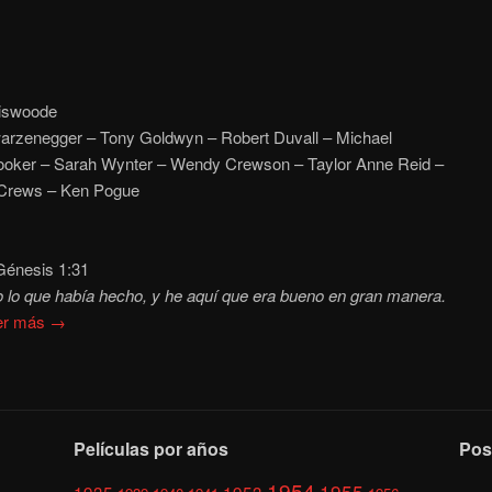
iswoode
rzenegger – Tony Goldwyn – Robert Duvall – Michael
ooker – Sarah Wynter – Wendy Crewson – Taylor Anne Reid –
 Crews – Ken Pogue
énesis 1:31
o lo que había hecho, y he aquí que era bueno en gran manera.
er más →
Películas por años
Pos
1954
1955
1935
1953