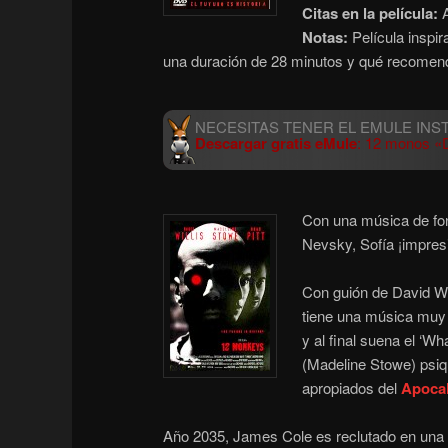
Citas en la película:
A
Notas:
Película inspir
una duración de 28 minutos y qué recomend
Descargar gratis eMule
: 12 monos «
Con una música de fond
Nevsky, Sofía ¡impres
Con guión de David W
tiene una música muy 
y al final suena el ‘W
(Madeline Stowe)
psiq
apropiados del
Apocal
Año 2035, James Cole es reclutado en una c