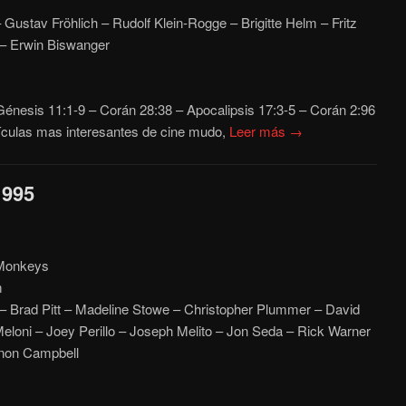
 Gustav Fröhlich – Rudolf Klein-Rogge – Brigitte Helm – Fritz
– Erwin Biswanger
énesis 11:1-9 – Corán 28:38
– Apocalipsis 17:3-5 – Corán 2:96
ículas mas interesantes de cine mudo,
Leer más →
1995
 Monkeys
m
 – Brad Pitt – Madeline Stowe – Christopher Plummer – David
eloni – Joey Perillo – Joseph Melito – Jon Seda – Rick Warner
rnon Campbell