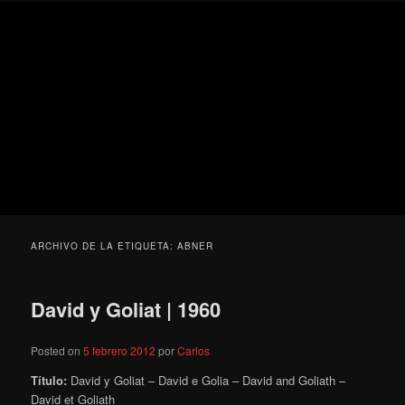
Ir
Ir
Secondary
Blog
al
al
menu
de
contenido
contenido
cine
Para todos los públicos
principal
secundario
pejino
Blog de cine pejino
ARCHIVO DE LA ETIQUETA:
ABNER
David y Goliat | 1960
Posted on
5 febrero 2012
por
Carlos
Título:
David y Goliat – David e Golia – David and Goliath –
David et Goliath