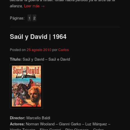
alianza,
Leer más →
Páginas:
1
2
Saúl y David | 1964
Posted on
25 agosto 2010
por
Carlos
Título:
Saúl y David – Saúl e David
Director:
Marcello Baldi
Actores:
Norman Wooland – Gianni Garko – Luz Márquez –
Virgilio Teixeira – Elisa Cegani – Pilar Clemens – Carlos