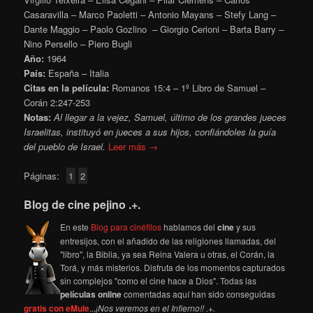
Casaravilla – Marco Paoletti – Antonio Mayans – Stefy Lang –
Dante Maggio – Paolo Gozlino – Giorgio Cerioni – Barta Barry –
Nino Persello – Piero Bugli
Año:
1964
País:
España – Italia
Citas en la película:
Romanos 15:4 – 1º Libro de Samuel –
Corán 2:247-253
Notas:
Al llegar a la vejez, Samuel, último de los grandes jueces
Israelitas, instituyó en jueces a sus hijos, confiándoles la guía
del pueblo de Israel.
Leer más →
Páginas:
1
2
Blog de cine pejino .+.
En este
Blog para cinéfilos
hablamos del
cine
y sus
entresijos, con el añadido de las religiones llamadas, del
"libro", la Biblia, ya sea Reina Valera u otras, el Corán, la
Torá, y más misterios. Disfruta de los momentos capturados
sin complejos "como el cine hace a Dios". Todas las
películas online
comentadas aquí han sido conseguidas
gratis con eMule
...
¡Nos veremos en el Infierno!! .+.