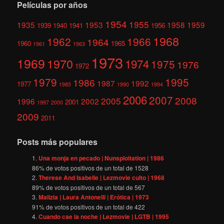
Películas por años
1954
1955
1935
1953
1958
1959
1939
1940
1941
1956
1968
1962
1966
1964
1960
1965
1961
1963
1973
1969
1970
1974
1975
1976
1972
1979
1995
1986
1987
1992
1977
1985
1990
1994
2006
2007
2008
2005
1996
2002
2001
1997
2000
2009
2011
Posts más populares
Una monja en pecado | Nunsploitation | 1986
86
% de votos positivos de un total de
1528
Therese And Isabelle | Lezmovie culto | 1968
89
% de votos positivos de un total de
567
Malizia | Laura Antonelli | Erótica | 1973
91
% de votos positivos de un total de
422
Cuando cae la noche | Lezmovie | LGTB | 1995