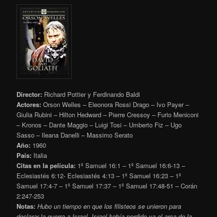
Director:
Richard Pottier y Ferdinando Baldi
Actores:
Orson Welles – Eleonora Rossi Drago – Ivo Payer –
Giulia Rubini – Hilton Hedward – Pierre Cressoy – Furio Meniconi
– Kronos – Dante Maggio – Luigi Tosi – Umberto Fiz – Ugo
Sasso – Ileana Danelli – Massimo Serato
Año:
1960
País:
Italia
Citas en la película:
1º Samuel 16:1 – 1º Samuel 16:6-13 –
Eclesiastés 6:12- Eclesiastés 4:13 – 1º Samuel 16:23 – 1º
Samuel 17:4-7 – 1º Samuel 17:37 – 1º Samuel 17:48-51 – Corán
2:247-253
Notas:
Hubo un tiempo en que los filisteos se unieron para
declarar la guerra a Israel. Israel había perdido ya el arca de la