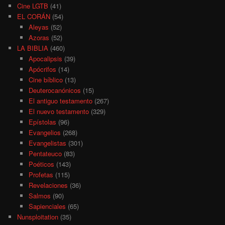
Cine LGTB
(41)
EL CORÁN
(54)
Aleyas
(52)
Azoras
(52)
LA BIBLIA
(460)
Apocalipsis
(39)
Apócrifos
(14)
Cine bíblico
(13)
Deuterocanónicos
(15)
El antiguo testamento
(267)
El nuevo testamento
(329)
Epístolas
(96)
Evangelios
(268)
Evangelistas
(301)
Pentateuco
(83)
Poéticos
(143)
Profetas
(115)
Revelaciones
(36)
Salmos
(90)
Sapienciales
(65)
Nunsploitation
(35)