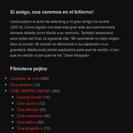
Sí amigo, nos veremos en el Infierno!
Carlos pejino el autor de este blog y mi gran amigo ha muerto
(†2014). Como legado nos deja esta gran web que permanecerá
siempre abierta como tributo a su memoria. También seleccionó,
poco antes del final, la siguiente cita:
"Mi nacimiento no trajo ningún
bien al mundo. Mi muerte no disminuirá ni su esplendor ni su
grandeza. Nadie pudo jamás explicarme para qué he venido, ni por
qué he venido ni por qué me iré."
Omar Khayyám
Filmoteca pejino
Cartelera de cine
(286)
Cine asiático
(14)
CINE GRATIS ONLINE
(462)
Ciencia ficción
(16)
Cine acción
(72)
Cine alemán
(26)
Cine aventuras
(90)
Cine bélico
(65)
Cine biográfico
(72)