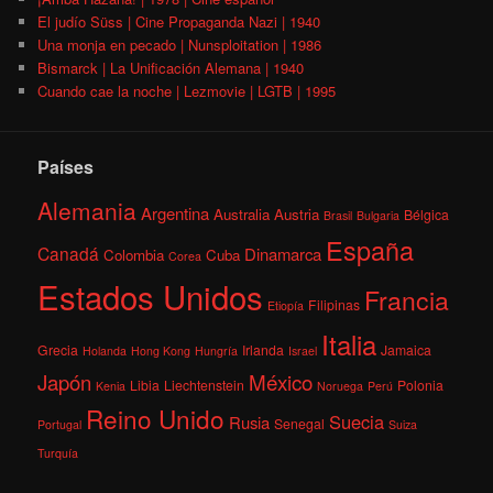
El judío Süss | Cine Propaganda Nazi | 1940
Una monja en pecado | Nunsploitation | 1986
Bismarck | La Unificación Alemana | 1940
Cuando cae la noche | Lezmovie | LGTB | 1995
Países
Alemania
Argentina
Australia
Austria
Bélgica
Brasil
Bulgaria
España
Canadá
Dinamarca
Colombia
Cuba
Corea
Estados Unidos
Francia
Filipinas
Etiopía
Italia
Grecia
Irlanda
Jamaica
Holanda
Hong Kong
Hungría
Israel
México
Japón
Libia
Liechtenstein
Polonia
Kenia
Noruega
Perú
Reino Unido
Suecia
Rusia
Senegal
Portugal
Suiza
Turquía