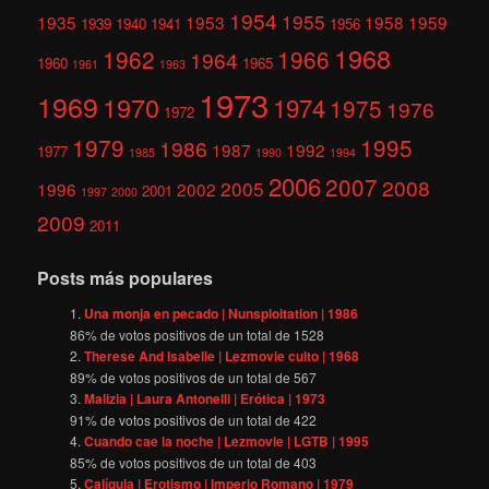
1954
1955
1935
1953
1958
1959
1939
1940
1941
1956
1968
1962
1966
1964
1960
1965
1961
1963
1973
1969
1970
1974
1975
1976
1972
1979
1995
1986
1987
1992
1977
1985
1990
1994
2006
2007
2008
2005
1996
2002
2001
1997
2000
2009
2011
Posts más populares
Una monja en pecado | Nunsploitation | 1986
86
% de votos positivos de un total de
1528
Therese And Isabelle | Lezmovie culto | 1968
89
% de votos positivos de un total de
567
Malizia | Laura Antonelli | Erótica | 1973
91
% de votos positivos de un total de
422
Cuando cae la noche | Lezmovie | LGTB | 1995
85
% de votos positivos de un total de
403
Calígula | Erotismo | Imperio Romano | 1979