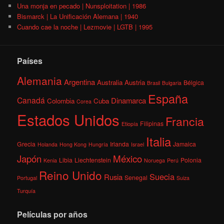
Una monja en pecado | Nunsploitation | 1986
Bismarck | La Unificación Alemana | 1940
Cuando cae la noche | Lezmovie | LGTB | 1995
Países
Alemania
Argentina
Australia
Austria
Bélgica
Brasil
Bulgaria
España
Canadá
Dinamarca
Colombia
Cuba
Corea
Estados Unidos
Francia
Filipinas
Etiopía
Italia
Grecia
Irlanda
Jamaica
Holanda
Hong Kong
Hungría
Israel
México
Japón
Libia
Liechtenstein
Polonia
Kenia
Noruega
Perú
Reino Unido
Suecia
Rusia
Senegal
Portugal
Suiza
Turquía
Películas por años