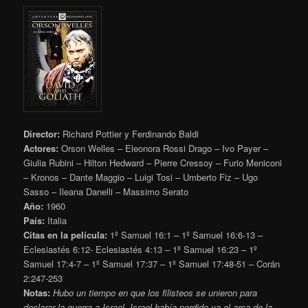
Director:
Richard Pottier y Ferdinando Baldi
Actores:
Orson Welles – Eleonora Rossi Drago – Ivo Payer –
Giulia Rubini – Hilton Hedward – Pierre Cressoy – Furio Meniconi
– Kronos – Dante Maggio – Luigi Tosi – Umberto Fiz – Ugo
Sasso – Ileana Danelli – Massimo Serato
Año:
1960
País:
Italia
Citas en la película:
1º Samuel 16:1 – 1º Samuel 16:6-13 –
Eclesiastés 6:12- Eclesiastés 4:13 – 1º Samuel 16:23 – 1º
Samuel 17:4-7 – 1º Samuel 17:37 – 1º Samuel 17:48-51 – Corán
2:247-253
Notas:
Hubo un tiempo en que los filisteos se unieron para
declarar la guerra a Israel. Israel había perdido ya el arca de la