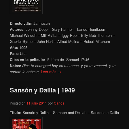
Director:
Jim Jarmusch
Actores:
Johnny Deep – Gary Farmer – Lance Henriksen –
Michael Wincott – Mili Avital – Iggy Pop – Billy Bob Thornton –
Gabriel Byrne – John Hurt – Alfred Molina – Robert Mitchum
Año:
1995
País:
Usa
Citas en la película:
1º Libro de Samuel 17:46
Notas:
Dios te entregará hoy en mi mano, y yo te venceré, y te
cortaré la cabeza,
Leer más →
Sansón y Dalila | 1949
Posted on
11 julio 2011
por
Carlos
Título:
Sansón y Dalila – Samson and Delilah – Sansone e Dalila