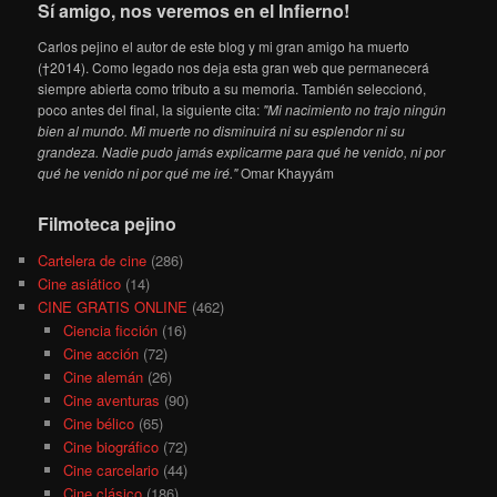
Sí amigo, nos veremos en el Infierno!
Carlos pejino el autor de este blog y mi gran amigo ha muerto
(†2014). Como legado nos deja esta gran web que permanecerá
siempre abierta como tributo a su memoria. También seleccionó,
poco antes del final, la siguiente cita:
"Mi nacimiento no trajo ningún
bien al mundo. Mi muerte no disminuirá ni su esplendor ni su
grandeza. Nadie pudo jamás explicarme para qué he venido, ni por
qué he venido ni por qué me iré."
Omar Khayyám
Filmoteca pejino
Cartelera de cine
(286)
Cine asiático
(14)
CINE GRATIS ONLINE
(462)
Ciencia ficción
(16)
Cine acción
(72)
Cine alemán
(26)
Cine aventuras
(90)
Cine bélico
(65)
Cine biográfico
(72)
Cine carcelario
(44)
Cine clásico
(186)