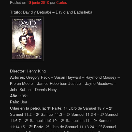
Posted on
18 junio 2010
por
Carlos
Título:
David y Betsabé – David and Bathsheba
Director:
Henry King
Actores:
Gregory Peck – Susan Hayward – Raymond Massey –
Kieron Moore – James Robertson Justice – Jayne Meadows –
John Sutton – Dennis Hoey
Año:
1951
País:
Usa
Citas en la película:
1ª Parte
: 1º Libro de Samuel 18:7 – 2º
Samuel 11:2 – 2º Samuel 11:3 – 2º Samuel 11:3-4 – 2º Samuel
11:6-7 – 2º Samuel 11:9-10 – 2º Samuel 11:11 – 2º Samuel
11:14-15 –
2ª Parte
: 2º Libro de Samuel 11:18-24 – 2º Samuel