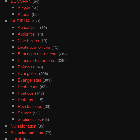
EL CORÁN
(54)
Aleyas
(52)
Azoras
(52)
LA BIBLIA
(460)
Apocalipsis
(39)
Apócrifos
(14)
Cine bíblico
(13)
Deuterocanónicos
(15)
El antiguo testamento
(267)
El nuevo testamento
(329)
Epístolas
(96)
Evangelios
(268)
Evangelistas
(301)
Pentateuco
(83)
Poéticos
(143)
Profetas
(115)
Revelaciones
(36)
Salmos
(90)
Sapienciales
(65)
Nunsploitation
(35)
Películas eróticas
(72)
TORÁ
(88)