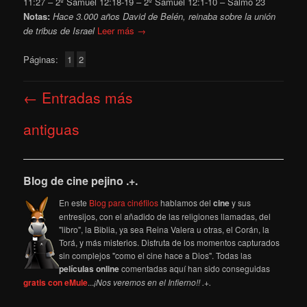
11:27 – 2º Samuel 12:18-19 – 2º Samuel 12:1-10 – Salmo 23
Notas:
Hace 3.000 años David de Belén, reinaba sobre la unión
de tribus
de Israel
Leer más →
Páginas:
1
2
Navegación
←
Entradas más
de
entradas
antiguas
Blog de cine pejino .+.
En este
Blog para cinéfilos
hablamos del
cine
y sus
entresijos, con el añadido de las religiones llamadas, del
"libro", la Biblia, ya sea Reina Valera u otras, el Corán, la
Torá, y más misterios. Disfruta de los momentos capturados
sin complejos "como el cine hace a Dios". Todas las
películas online
comentadas aquí han sido conseguidas
gratis con eMule
...
¡Nos veremos en el Infierno!! .+.