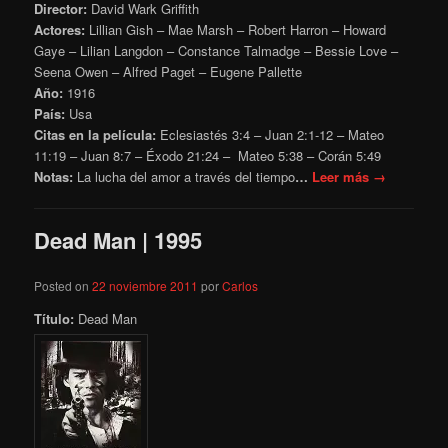
Director:
David Wark Griffith
Actores:
Lillian Gish – Mae Marsh – Robert Harron – Howard
Gaye – Lilian Langdon – Constance Talmadge – Bessie Love –
Seena Owen – Alfred Paget – Eugene Pallette
Año:
1916
País:
Usa
Citas en la película:
Eclesiastés 3:4 – Juan
2:1-12 – Mateo
11:19
– Juan 8:7 – Éxodo 21:24 – Mateo 5:38 – Corán 5:49
Notas:
La lucha del amor a través del tiempo
…
Leer más →
Dead Man | 1995
Posted on
22 noviembre 2011
por
Carlos
Título:
Dead Man