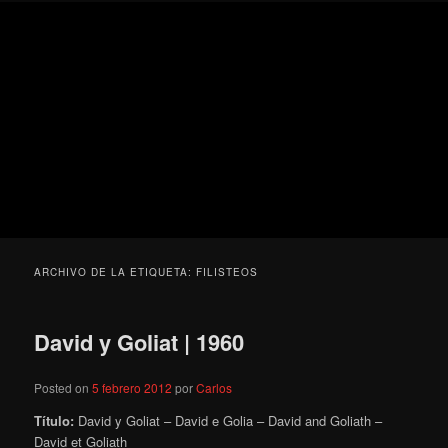
Ir
Ir
Secondary
Blog
al
al
menu
de
contenido
contenido
cine
Para todos los públicos
principal
secundario
pejino
Blog de cine pejino
ARCHIVO DE LA ETIQUETA:
FILISTEOS
David y Goliat | 1960
Posted on
5 febrero 2012
por
Carlos
Título:
David y Goliat – David e Golia – David and Goliath –
David et Goliath