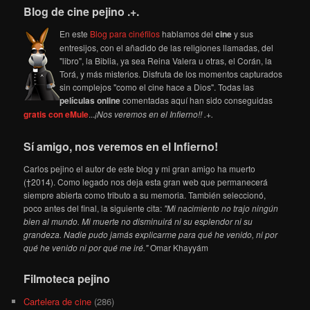
Blog de cine pejino .+.
En este
Blog para cinéfilos
hablamos del
cine
y sus
entresijos, con el añadido de las religiones llamadas, del
"libro", la Biblia, ya sea Reina Valera u otras, el Corán, la
Torá, y más misterios. Disfruta de los momentos capturados
sin complejos "como el cine hace a Dios". Todas las
películas online
comentadas aquí han sido conseguidas
gratis con eMule
...
¡Nos veremos en el Infierno!! .+.
Sí amigo, nos veremos en el Infierno!
Carlos pejino el autor de este blog y mi gran amigo ha muerto
(†2014). Como legado nos deja esta gran web que permanecerá
siempre abierta como tributo a su memoria. También seleccionó,
poco antes del final, la siguiente cita:
"Mi nacimiento no trajo ningún
bien al mundo. Mi muerte no disminuirá ni su esplendor ni su
grandeza. Nadie pudo jamás explicarme para qué he venido, ni por
qué he venido ni por qué me iré."
Omar Khayyám
Filmoteca pejino
Cartelera de cine
(286)