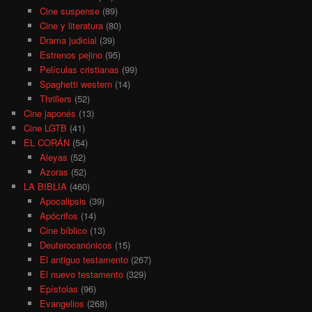
Cine suspense
(89)
Cine y literatura
(80)
Drama judicial
(39)
Estrenos pejino
(95)
Películas cristianas
(99)
Spaghetti western
(14)
Thrillers
(52)
Cine japonés
(13)
Cine LGTB
(41)
EL CORÁN
(54)
Aleyas
(52)
Azoras
(52)
LA BIBLIA
(460)
Apocalipsis
(39)
Apócrifos
(14)
Cine bíblico
(13)
Deuterocanónicos
(15)
El antiguo testamento
(267)
El nuevo testamento
(329)
Epístolas
(96)
Evangelios
(268)