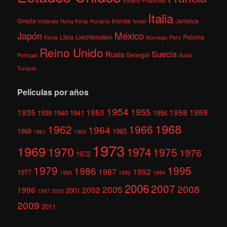
Etiopía
Italia
Grecia
Irlanda
Jamaica
Holanda
Hong Kong
Hungría
Israel
México
Japón
Libia
Liechtenstein
Polonia
Kenia
Noruega
Perú
Reino Unido
Suecia
Rusia
Senegal
Portugal
Suiza
Turquía
Películas por años
1954
1955
1935
1953
1958
1959
1939
1940
1941
1956
1968
1962
1966
1964
1960
1965
1961
1963
1973
1969
1970
1974
1975
1976
1972
1979
1995
1986
1987
1992
1977
1985
1990
1994
2006
2007
2008
2005
1996
2002
2001
1997
2000
2009
2011