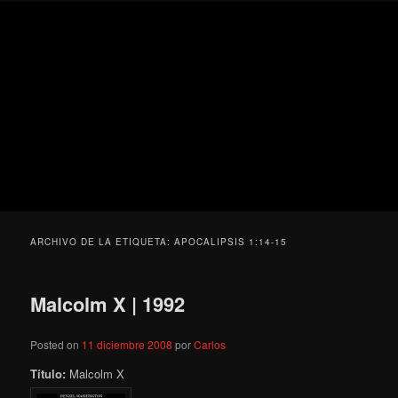
Ir
Ir
Secondary
Blog
al
al
menu
de
contenido
contenido
cine
Para todos los públicos
principal
secundario
pejino
Blog de cine pejino
ARCHIVO DE LA ETIQUETA:
APOCALIPSIS 1:14-15
Malcolm X | 1992
Posted on
11 diciembre 2008
por
Carlos
Título:
Malcolm X