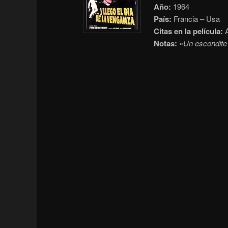
Año:
1964
País:
Francia – Usa
Citas en la película:
A
Notas:
«Un escondite 