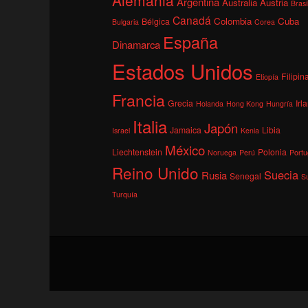
Argentina
Australia
Austria
Brasi
Canadá
Colombia
Cuba
Bélgica
Bulgaria
Corea
España
Dinamarca
Estados Unidos
Filipin
Etiopía
Francia
Grecia
Irl
Holanda
Hong Kong
Hungría
Italia
Japón
Jamaica
Libia
Israel
Kenia
México
Liechtenstein
Polonia
Noruega
Perú
Portu
Reino Unido
Suecia
Rusia
Senegal
S
Turquía