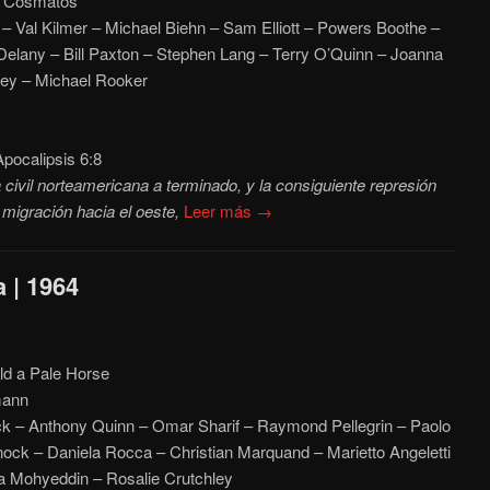
 Cosmatos
 – Val Kilmer – Michael Biehn – Sam Elliott – Powers Boothe –
elany – Bill Paxton – Stephen Lang – Terry O’Quinn – Joanna
ley – Michael Rooker
pocalipsis 6:8
 civil norteamericana a terminado, y la consiguiente represión
migración hacia el oeste,
Leer más →
a | 1964
old a Pale Horse
mann
 – Anthony Quinn – Omar Sharif – Raymond Pellegrin – Paolo
ock – Daniela Rocca – Christian Marquand – Marietto Angeletti
ia Mohyeddin – Rosalie Crutchley