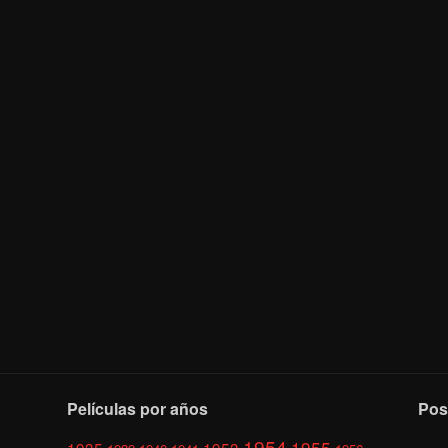
Películas por años
Pos
1954
1955
1935
1953