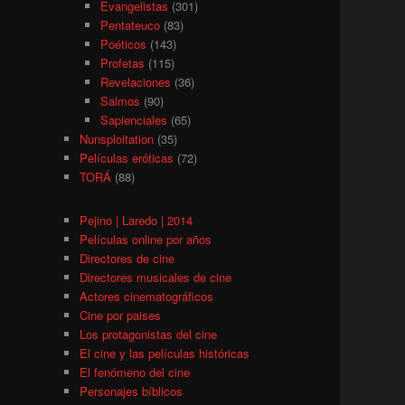
Evangelistas
(301)
Pentateuco
(83)
Poéticos
(143)
Profetas
(115)
Revelaciones
(36)
Salmos
(90)
Sapienciales
(65)
Nunsploitation
(35)
Películas eróticas
(72)
TORÁ
(88)
Pejino | Laredo | 2014
Películas online por años
Directores de cine
Directores musicales de cine
Actores cinematográficos
Cine por paises
Los protagonistas del cine
El cine y las películas históricas
El fenómeno del cine
Personajes bíblicos