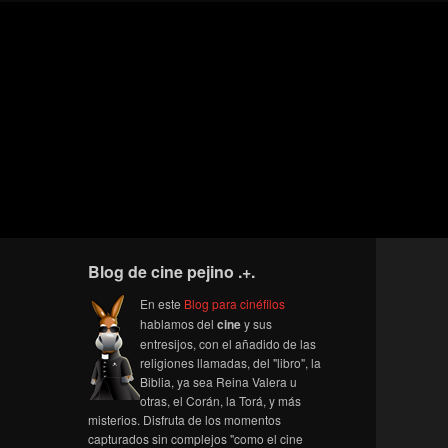
Blog de cine pejino .+.
En este
Blog para cinéfilos
hablamos del
cine
y sus
entresijos, con el añadido de las
religiones llamadas, del "libro", la
Biblia, ya sea Reina Valera u
otras, el Corán, la Torá, y más
misterios. Disfruta de los momentos
capturados sin complejos "como el cine