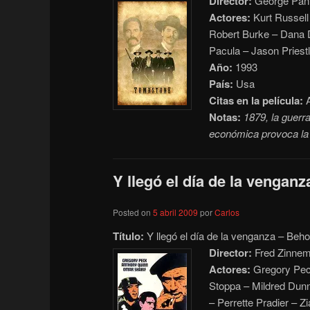
Director:
George Pan
Actores:
Kurt Russell
Robert Burke – Dana D
Pacula – Jason Priest
Año:
1993
País:
Usa
Citas en la película:
A
Notas:
1879, la guerra
económica provoca la 
Y llegó el día de la venganz
Posted on
5 abril 2009
por
Carlos
Título:
Y llegó el día de la venganza – Beh
Director:
Fred Zinne
Actores:
Gregory Peck
Stoppa – Mildred Dunn
– Perrette Pradier – Z