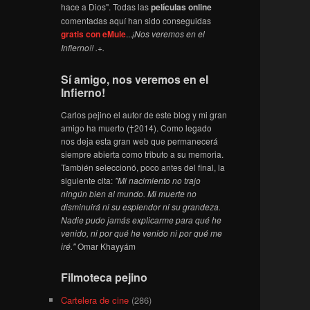
hace a Dios". Todas las
películas online
comentadas aquí han sido conseguidas
gratis con eMule
...
¡Nos veremos en el
Infierno!! .+.
Sí amigo, nos veremos en el
Infierno!
Carlos pejino el autor de este blog y mi gran
amigo ha muerto (†2014). Como legado
nos deja esta gran web que permanecerá
siempre abierta como tributo a su memoria.
También seleccionó, poco antes del final, la
siguiente cita:
"Mi nacimiento no trajo
ningún bien al mundo. Mi muerte no
disminuirá ni su esplendor ni su grandeza.
Nadie pudo jamás explicarme para qué he
venido, ni por qué he venido ni por qué me
iré."
Omar Khayyám
Filmoteca pejino
Cartelera de cine
(286)