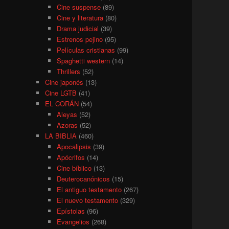
Cine suspense
(89)
Cine y literatura
(80)
Drama judicial
(39)
Estrenos pejino
(95)
Películas cristianas
(99)
Spaghetti western
(14)
Thrillers
(52)
Cine japonés
(13)
Cine LGTB
(41)
EL CORÁN
(54)
Aleyas
(52)
Azoras
(52)
LA BIBLIA
(460)
Apocalipsis
(39)
Apócrifos
(14)
Cine bíblico
(13)
Deuterocanónicos
(15)
El antiguo testamento
(267)
El nuevo testamento
(329)
Epístolas
(96)
Evangelios
(268)