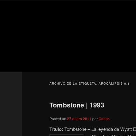
Ir
Ir
Secondary
al
al
menu
contenido
contenido
Para todos los públicos
principal
secundario
Blog de cine 
ARCHIVO DE LA ETIQUETA:
APOCALIPSIS 6:8
Tombstone | 1993
Posted on
27 enero 2011
por
Carlos
Título:
Tombstone – La leyenda de Wyatt E