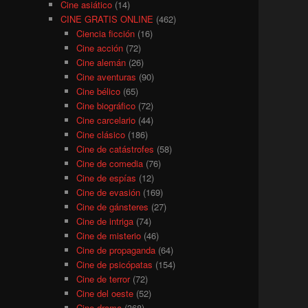
Cine asiático
(14)
CINE GRATIS ONLINE
(462)
Ciencia ficción
(16)
Cine acción
(72)
Cine alemán
(26)
Cine aventuras
(90)
Cine bélico
(65)
Cine biográfico
(72)
Cine carcelario
(44)
Cine clásico
(186)
Cine de catástrofes
(58)
Cine de comedia
(76)
Cine de espías
(12)
Cine de evasión
(169)
Cine de gánsteres
(27)
Cine de intriga
(74)
Cine de misterio
(46)
Cine de propaganda
(64)
Cine de psicópatas
(154)
Cine de terror
(72)
Cine del oeste
(52)
Cine drama
(368)