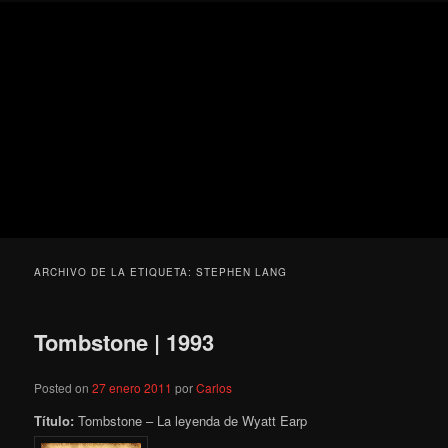
Ir
Ir
Secondary
Blog
al
al
menu
de
contenido
contenido
cine
Para todos los públicos
principal
secundario
pejino
Blog de cine pejino
ARCHIVO DE LA ETIQUETA:
STEPHEN LANG
Tombstone | 1993
Posted on
27 enero 2011
por
Carlos
Título:
Tombstone – La leyenda de Wyatt Earp