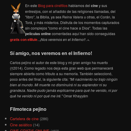
En este
Blog para cinéfilos
hablamos del
cine
y sus
entresijos, con el añadido de las religiones llamadas, del
"libro", la Biblia, ya sea Reina Valera u otras, el Corán, la
Torá, y más misterios. Disfruta de los momentos capturados
sin complejos "como el cine hace a Dios". Todas las
películas online
comentadas aquí han sido conseguidas
gratis con eMule
...
¡Nos veremos en el Infierno!! .+.
Sí amigo, nos veremos en el Infierno!
Carlos pejino el autor de este blog y mi gran amigo ha muerto
(†2014). Como legado nos deja esta gran web que permanecerá
siempre abierta como tributo a su memoria. También seleccionó,
poco antes del final, la siguiente cita:
"Mi nacimiento no trajo ningún
bien al mundo. Mi muerte no disminuirá ni su esplendor ni su
grandeza. Nadie pudo jamás explicarme para qué he venido, ni por
qué he venido ni por qué me iré."
Omar Khayyám
Filmoteca pejino
Cartelera de cine
(286)
Cine asiático
(14)
CINE GRATIS ONLINE
(462)