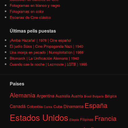
Fotogramas en blanco y negro
Fotogramas en color
Escenas de Cine clásico
Últimas pelis puestas
¡Arriba Hazaña! | 1978 | Cine español
El judío Süss | Cine Propaganda Nazi | 1940
Una monja en pecado | Nunsploitation | 1986
Bismarck | La Unificación Alemana | 1940
Cuando cae la noche | Lezmovie | LGTB | 1995
Países
Alemania
Argentina
Australia
Austria
Bélgica
Brasil
Bulgaria
España
Canadá
Dinamarca
Colombia
Cuba
Corea
Estados Unidos
Francia
Filipinas
Etiopía