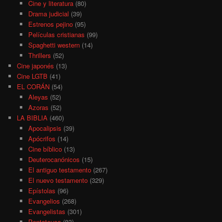
Cine y literatura
(80)
Drama judicial
(39)
Estrenos pejino
(95)
Películas cristianas
(99)
Spaghetti western
(14)
Thrillers
(52)
Cine japonés
(13)
Cine LGTB
(41)
EL CORÁN
(54)
Aleyas
(52)
Azoras
(52)
LA BIBLIA
(460)
Apocalipsis
(39)
Apócrifos
(14)
Cine bíblico
(13)
Deuterocanónicos
(15)
El antiguo testamento
(267)
El nuevo testamento
(329)
Epístolas
(96)
Evangelios
(268)
Evangelistas
(301)
Pentateuco
(83)