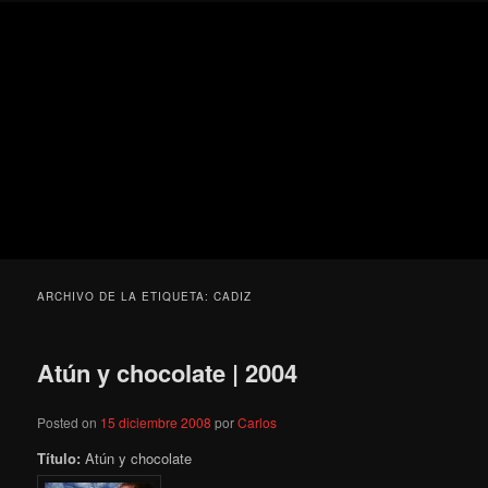
Ir
Ir
Secondary
Blog
al
al
menu
de
contenido
contenido
cine
Para todos los públicos
principal
secundario
pejino
Blog de cine pejino
ARCHIVO DE LA ETIQUETA:
CADIZ
Atún y chocolate | 2004
Posted on
15 diciembre 2008
por
Carlos
Título:
Atún y chocolate