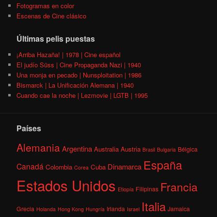
Fotogramas en color
Escenas de Cine clásico
Últimas pelis puestas
¡Arriba Hazaña! | 1978 | Cine español
El judío Süss | Cine Propaganda Nazi | 1940
Una monja en pecado | Nunsploitation | 1986
Bismarck | La Unificación Alemana | 1940
Cuando cae la noche | Lezmovie | LGTB | 1995
Países
Alemania
Argentina
Australia
Austria
Bélgica
Brasil
Bulgaria
España
Canadá
Dinamarca
Colombia
Cuba
Corea
Estados Unidos
Francia
Filipinas
Etiopía
Italia
Grecia
Irlanda
Jamaica
Holanda
Hong Kong
Hungría
Israel