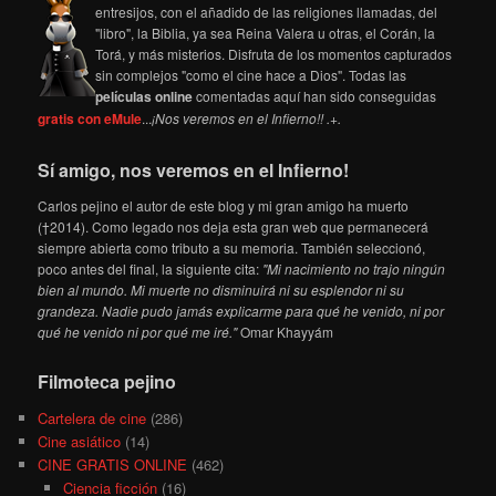
entresijos, con el añadido de las religiones llamadas, del
"libro", la Biblia, ya sea Reina Valera u otras, el Corán, la
Torá, y más misterios. Disfruta de los momentos capturados
sin complejos "como el cine hace a Dios". Todas las
películas online
comentadas aquí han sido conseguidas
gratis con eMule
...
¡Nos veremos en el Infierno!! .+.
Sí amigo, nos veremos en el Infierno!
Carlos pejino el autor de este blog y mi gran amigo ha muerto
(†2014). Como legado nos deja esta gran web que permanecerá
siempre abierta como tributo a su memoria. También seleccionó,
poco antes del final, la siguiente cita:
"Mi nacimiento no trajo ningún
bien al mundo. Mi muerte no disminuirá ni su esplendor ni su
grandeza. Nadie pudo jamás explicarme para qué he venido, ni por
qué he venido ni por qué me iré."
Omar Khayyám
Filmoteca pejino
Cartelera de cine
(286)
Cine asiático
(14)
CINE GRATIS ONLINE
(462)
Ciencia ficción
(16)