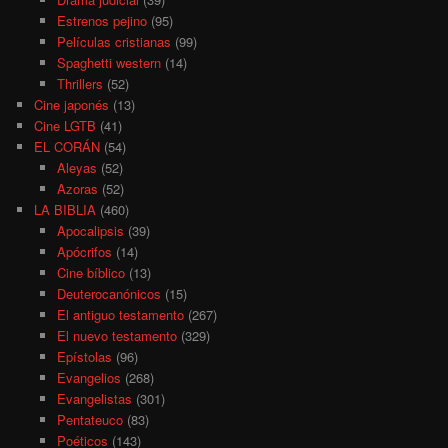
Estrenos pejino
(95)
Películas cristianas
(99)
Spaghetti western
(14)
Thrillers
(52)
Cine japonés
(13)
Cine LGTB
(41)
EL CORÁN
(54)
Aleyas
(52)
Azoras
(52)
LA BIBLIA
(460)
Apocalipsis
(39)
Apócrifos
(14)
Cine bíblico
(13)
Deuterocanónicos
(15)
El antiguo testamento
(267)
El nuevo testamento
(329)
Epístolas
(96)
Evangelios
(268)
Evangelistas
(301)
Pentateuco
(83)
Poéticos
(143)