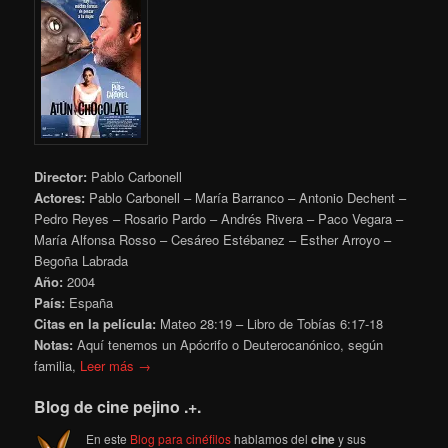
Director:
Pablo Carbonell
Actores:
Pablo Carbonell – María Barranco – Antonio Dechent –
Pedro Reyes – Rosario Pardo – Andrés Rivera – Paco Vegara –
María Alfonsa Rosso – Cesáreo Estébanez – Esther Arroyo –
Begoña Labrada
Año:
2004
País:
España
Citas en la película:
Mateo 28:19 – Libro de Tobías
6:17-18
Notas:
Aquí tenemos un Apócrifo o Deuterocanónico, según
familia,
Leer más →
Blog de cine pejino .+.
En este
Blog para cinéfilos
hablamos del
cine
y sus