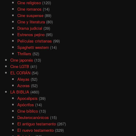
Cine religioso
(120)
Cine romanos
(14)
Cine suspense
(89)
Cine y literatura
(80)
Drama judicial
(39)
Estrenos pejino
(95)
Películas cristianas
(99)
Spaghetti western
(14)
Thrillers
(52)
Cine japonés
(13)
Cine LGTB
(41)
EL CORÁN
(54)
Aleyas
(52)
Azoras
(52)
LA BIBLIA
(460)
Apocalipsis
(39)
Apócrifos
(14)
Cine bíblico
(13)
Deuterocanónicos
(15)
El antiguo testamento
(267)
El nuevo testamento
(329)