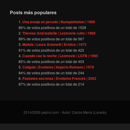
Posts más populares
Una monja en pecado | Nunsploitation | 1986
86
% de votos positivos de un total de
1528
Therese And Isabelle | Lezmovie culto | 1968
89
% de votos positivos de un total de
567
Malizia | Laura Antonelli | Erótica | 1973
91
% de votos positivos de un total de
422
Cuando cae la noche | Lezmovie | LGTB | 1995
85
% de votos positivos de un total de
403
Calígula | Erotismo | Imperio Romano | 1979
84
% de votos positivos de un total de
244
Pasiones secretas | Erotismo Francés | 2002
87
% de votos positivos de un total de
214
2014/2026 pejino.com - Autor: Carlos Mena (Laredo)