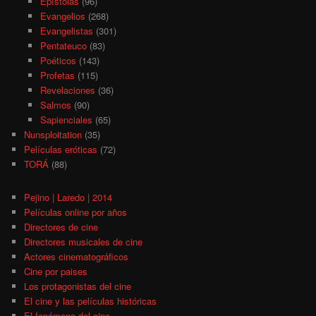
Epístolas
(96)
Evangelios
(268)
Evangelistas
(301)
Pentateuco
(83)
Poéticos
(143)
Profetas
(115)
Revelaciones
(36)
Salmos
(90)
Sapienciales
(65)
Nunsploitation
(35)
Películas eróticas
(72)
TORÁ
(88)
Pejino | Laredo | 2014
Películas online por años
Directores de cine
Directores musicales de cine
Actores cinematográficos
Cine por paises
Los protagonistas del cine
El cine y las películas históricas
El fenómeno del cine