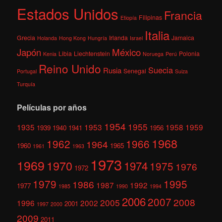
Estados Unidos
Francia
Filipinas
Etiopía
Italia
Grecia
Irlanda
Jamaica
Holanda
Hong Kong
Hungría
Israel
México
Japón
Libia
Liechtenstein
Polonia
Kenia
Noruega
Perú
Reino Unido
Suecia
Rusia
Senegal
Portugal
Suiza
Turquía
Películas por años
1954
1955
1935
1953
1958
1959
1939
1940
1941
1956
1968
1962
1966
1964
1960
1965
1961
1963
1973
1969
1970
1974
1975
1976
1972
1979
1995
1986
1987
1992
1977
1985
1990
1994
2006
2007
2008
2005
1996
2002
2001
1997
2000
2009
2011