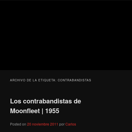
Ir
Ir
Secondary
Blog
al
al
menu
de
contenido
contenido
cine
Para todos los públicos
principal
secundario
pejino
Blog de cine pejino
ARCHIVO DE LA ETIQUETA:
CONTRABANDISTAS
Los contrabandistas de
Moonfleet | 1955
Posted on
20 noviembre 2011
por
Carlos