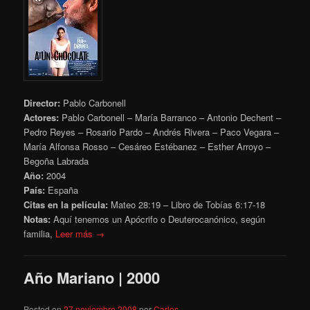
Director:
Pablo Carbonell
Actores:
Pablo Carbonell – María Barranco – Antonio Dechent –
Pedro Reyes – Rosario Pardo – Andrés Rivera – Paco Vegara –
María Alfonsa Rosso – Cesáreo Estébanez – Esther Arroyo –
Begoña Labrada
Año:
2004
País:
España
Citas en la película:
Mateo 28:19 – Libro de Tobías
6:17-18
Notas:
Aquí tenemos un Apócrifo o Deuterocanónico, según
familia,
Leer más →
Año Mariano | 2000
Posted on
27 noviembre 2008
por
Carlos