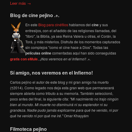
Leer más →
Blog de cine pejino .+.
En este
Blog para cinéfilos
hablamos del
cine
y sus
entresijos, con el añadido de las religiones llamadas, del
"libro", la Biblia, ya sea Reina Valera u otras, el Corán, la
Torá, y más misterios. Disfruta de los momentos capturados
sin complejos "como el cine hace a Dios". Todas las
películas online
comentadas aquí han sido conseguidas
gratis con eMule
...
¡Nos veremos en el Infierno!! .+.
Sí amigo, nos veremos en el Infierno!
Carlos pejino el autor de este blog y mi gran amigo ha muerto
(†2014). Como legado nos deja esta gran web que permanecerá
siempre abierta como tributo a su memoria. También seleccionó,
poco antes del final, la siguiente cita:
"Mi nacimiento no trajo ningún
bien al mundo. Mi muerte no disminuirá ni su esplendor ni su
grandeza. Nadie pudo jamás explicarme para qué he venido, ni por
qué he venido ni por qué me iré."
Omar Khayyám
Filmoteca pejino