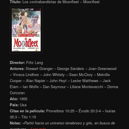
Título:
Los contrabandistas de Moonfleet – Moonfleet
Director:
Fritz Lang
Actores:
Stewart Granger – George Sanders – Joan Greenwood
– Viveca Lindfors – John Whitely – Sean McClory – Melville
Cooper – Alan Napier – John Hoyt – Lester Matthews – Jack
Elam – Ian Wolfe – Dan Seymour – Liliane Montevecchi – Donna
Corcoran
Año:
1955
País:
Usa
Citas en la película:
Proverbios 10:25 – Éxodo 20:3-4 – Isaías
35:3 – Tito 1:15
Notas:
«Partió hacia un universo tenebroso y gris, en busca de
aventuras.»
Leer más →