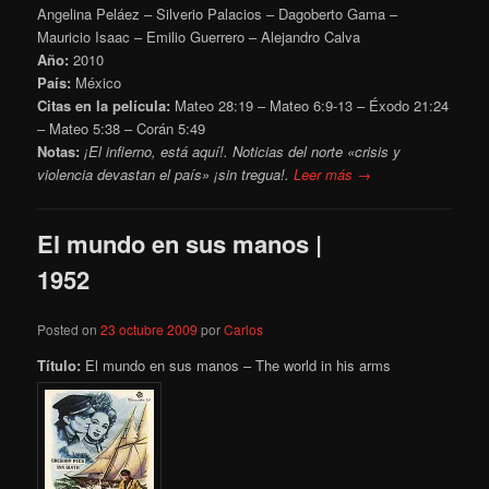
Angelina Peláez – Silverio Palacios – Dagoberto Gama –
Mauricio Isaac – Emilio Guerrero – Alejandro Calva
Año:
2010
País:
México
Citas en la película:
Mateo 28:19 – Mateo 6:9-13 – Éxodo 21:24
– Mateo 5:38 – Corán 5:49
Notas:
¡El infierno, está aquí!. Noticias del norte «crisis y
violencia devastan el país» ¡sin tregua!.
Leer más →
El mundo en sus manos |
1952
Posted on
23 octubre 2009
por
Carlos
Título:
El mundo en sus manos – The world in his arms