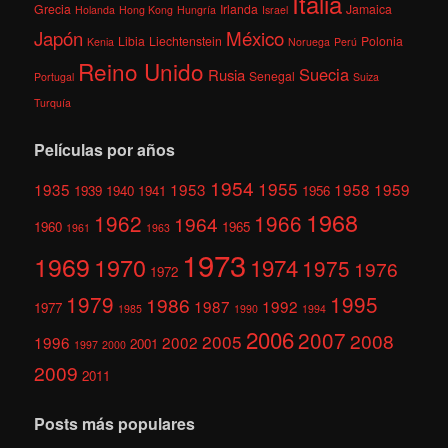
Italia
Grecia
Irlanda
Jamaica
Holanda
Hong Kong
Hungría
Israel
México
Japón
Libia
Liechtenstein
Polonia
Kenia
Noruega
Perú
Reino Unido
Suecia
Rusia
Senegal
Portugal
Suiza
Turquía
Películas por años
1954
1955
1935
1953
1958
1959
1939
1940
1941
1956
1968
1962
1966
1964
1960
1965
1961
1963
1973
1969
1970
1974
1975
1976
1972
1979
1995
1986
1987
1992
1977
1985
1990
1994
2006
2007
2008
2005
1996
2002
2001
1997
2000
2009
2011
Posts más populares