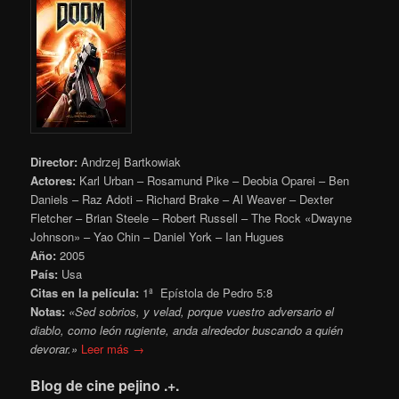
Director:
Andrzej Bartkowiak
Actores:
Karl Urban – Rosamund Pike – Deobia Oparei – Ben
Daniels – Raz Adoti – Richard Brake – Al Weaver – Dexter
Fletcher – Brian Steele – Robert Russell – The Rock «Dwayne
Johnson» – Yao Chin – Daniel York – Ian Hugues
Año:
2005
País:
Usa
Citas en la película:
1ª Epístola de Pedro 5:8
Notas:
«Sed sobrios, y velad, porque vuestro adversario el
diablo, como león rugiente, anda alrededor buscando a quién
devorar.»
Leer más →
Blog de cine pejino .+.