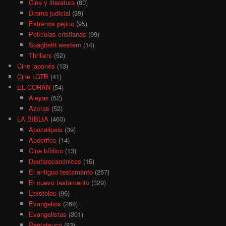
Cine y literatura
(80)
Drama judicial
(39)
Estrenos pejino
(95)
Películas cristianas
(99)
Spaghetti western
(14)
Thrillers
(52)
Cine japonés
(13)
Cine LGTB
(41)
EL CORÁN
(54)
Aleyas
(52)
Azoras
(52)
LA BIBLIA
(460)
Apocalipsis
(39)
Apócrifos
(14)
Cine bíblico
(13)
Deuterocanónicos
(15)
El antiguo testamento
(267)
El nuevo testamento
(329)
Epístolas
(96)
Evangelios
(268)
Evangelistas
(301)
Pentateuco
(83)