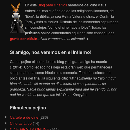
En este
Blog para cinéfilos
hablamos del
cine
y sus
entresijos, con el añadido de las religiones llamadas, del
"libro", la Biblia, ya sea Reina Valera u otras, el Corán, la
Torá, y más misterios. Disfruta de los momentos capturados
sin complejos "como el cine hace a Dios". Todas las
películas online
comentadas aquí han sido conseguidas
gratis con eMule
...
¡Nos veremos en el Infierno!! .+.
Sí amigo, nos veremos en el Infierno!
Carlos pejino el autor de este blog y mi gran amigo ha muerto
(†2014). Como legado nos deja esta gran web que permanecerá
siempre abierta como tributo a su memoria. También seleccionó,
poco antes del final, la siguiente cita:
"Mi nacimiento no trajo ningún
bien al mundo. Mi muerte no disminuirá ni su esplendor ni su
grandeza. Nadie pudo jamás explicarme para qué he venido, ni por
qué he venido ni por qué me iré."
Omar Khayyám
Filmoteca pejino
Cartelera de cine
(286)
Cine asiático
(14)
CINE GRATIS ONLINE
(462)