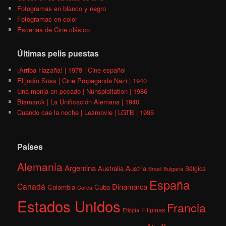
Fotogramas en blanco y negro
Fotogramas en color
Escenas de Cine clásico
Últimas pelis puestas
¡Arriba Hazaña! | 1978 | Cine español
El judío Süss | Cine Propaganda Nazi | 1940
Una monja en pecado | Nunsploitation | 1986
Bismarck | La Unificación Alemana | 1940
Cuando cae la noche | Lezmovie | LGTB | 1995
Países
Alemania
Argentina
Australia
Austria
Bélgica
Brasil
Bulgaria
España
Canadá
Dinamarca
Colombia
Cuba
Corea
Estados Unidos
Francia
Filipinas
Etiopía