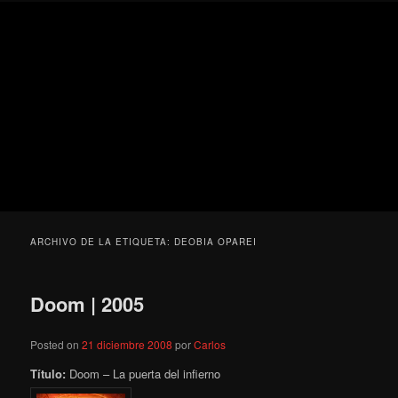
Ir
Ir
Secondary
Blog
al
al
menu
de
contenido
contenido
cine
Para todos los públicos
principal
secundario
pejino
Blog de cine pejino
ARCHIVO DE LA ETIQUETA:
DEOBIA OPAREI
Doom | 2005
Posted on
21 diciembre 2008
por
Carlos
Título:
Doom – La puerta del infierno