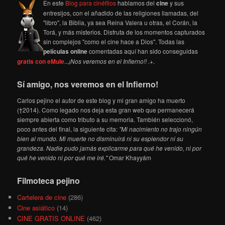
En este
Blog para cinéfilos
hablamos del
cine
y sus
entresijos, con el añadido de las religiones llamadas, del
"libro", la Biblia, ya sea Reina Valera u otras, el Corán, la
Torá, y más misterios. Disfruta de los momentos capturados
sin complejos "como el cine hace a Dios". Todas las
películas online
comentadas aquí han sido conseguidas
gratis con eMule
...
¡Nos veremos en el Infierno!! .+.
Sí amigo, nos veremos en el Infierno!
Carlos pejino el autor de este blog y mi gran amigo ha muerto
(†2014). Como legado nos deja esta gran web que permanecerá
siempre abierta como tributo a su memoria. También seleccionó,
poco antes del final, la siguiente cita:
"Mi nacimiento no trajo ningún
bien al mundo. Mi muerte no disminuirá ni su esplendor ni su
grandeza. Nadie pudo jamás explicarme para qué he venido, ni por
qué he venido ni por qué me iré."
Omar Khayyám
Filmoteca pejino
Cartelera de cine
(286)
Cine asiático
(14)
CINE GRATIS ONLINE
(462)