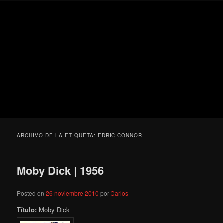
Ir
Ir
Secondary
Blog
al
al
menu
de
contenido
contenido
cine
Para todos los públicos
principal
secundario
pejino
Blog de cine pejino
ARCHIVO DE LA ETIQUETA:
EDRIC CONNOR
Moby Dick | 1956
Posted on
26 noviembre 2010
por
Carlos
Título:
Moby Dick