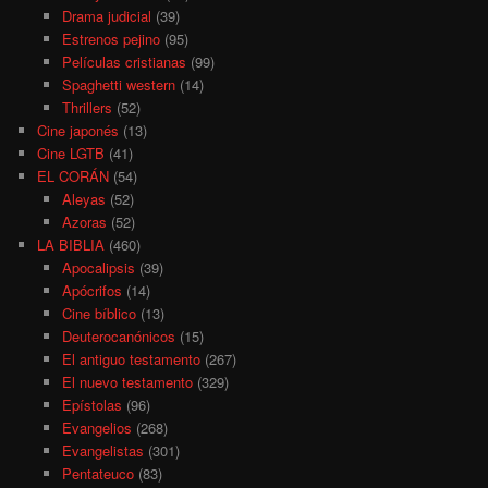
Drama judicial
(39)
Estrenos pejino
(95)
Películas cristianas
(99)
Spaghetti western
(14)
Thrillers
(52)
Cine japonés
(13)
Cine LGTB
(41)
EL CORÁN
(54)
Aleyas
(52)
Azoras
(52)
LA BIBLIA
(460)
Apocalipsis
(39)
Apócrifos
(14)
Cine bíblico
(13)
Deuterocanónicos
(15)
El antiguo testamento
(267)
El nuevo testamento
(329)
Epístolas
(96)
Evangelios
(268)
Evangelistas
(301)
Pentateuco
(83)