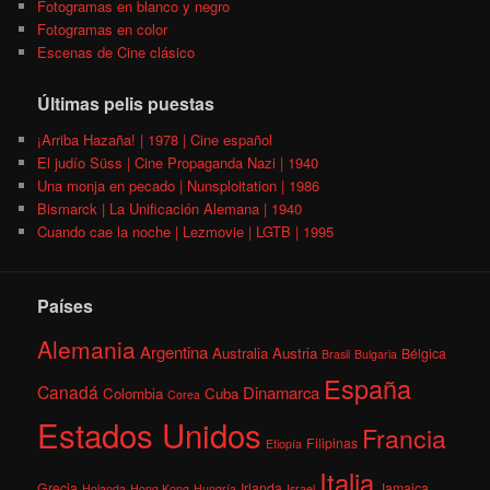
Fotogramas en blanco y negro
Fotogramas en color
Escenas de Cine clásico
Últimas pelis puestas
¡Arriba Hazaña! | 1978 | Cine español
El judío Süss | Cine Propaganda Nazi | 1940
Una monja en pecado | Nunsploitation | 1986
Bismarck | La Unificación Alemana | 1940
Cuando cae la noche | Lezmovie | LGTB | 1995
Países
Alemania
Argentina
Australia
Austria
Bélgica
Brasil
Bulgaria
España
Canadá
Dinamarca
Colombia
Cuba
Corea
Estados Unidos
Francia
Filipinas
Etiopía
Italia
Grecia
Irlanda
Jamaica
Holanda
Hong Kong
Hungría
Israel