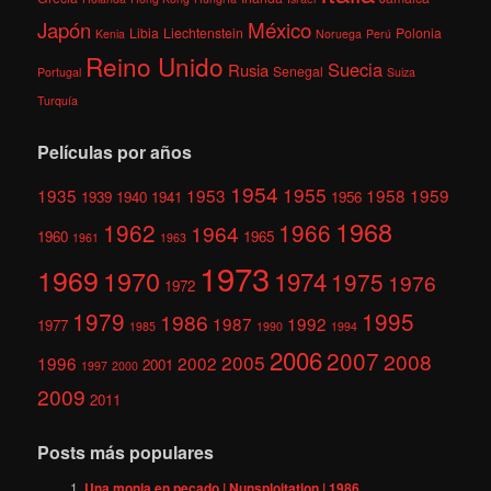
México
Japón
Libia
Liechtenstein
Polonia
Kenia
Noruega
Perú
Reino Unido
Suecia
Rusia
Senegal
Portugal
Suiza
Turquía
Películas por años
1954
1955
1935
1953
1958
1959
1939
1940
1941
1956
1968
1962
1966
1964
1960
1965
1961
1963
1973
1969
1970
1974
1975
1976
1972
1979
1995
1986
1987
1992
1977
1985
1990
1994
2006
2007
2008
2005
1996
2002
2001
1997
2000
2009
2011
Posts más populares
Una monja en pecado | Nunsploitation | 1986