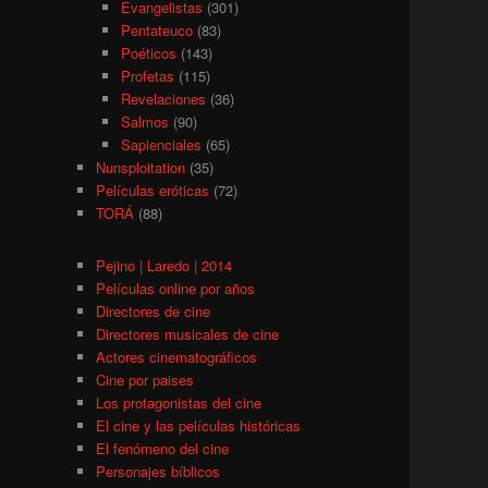
Evangelistas
(301)
Pentateuco
(83)
Poéticos
(143)
Profetas
(115)
Revelaciones
(36)
Salmos
(90)
Sapienciales
(65)
Nunsploitation
(35)
Películas eróticas
(72)
TORÁ
(88)
Pejino | Laredo | 2014
Películas online por años
Directores de cine
Directores musicales de cine
Actores cinematográficos
Cine por paises
Los protagonistas del cine
El cine y las películas históricas
El fenómeno del cine
Personajes bíblicos