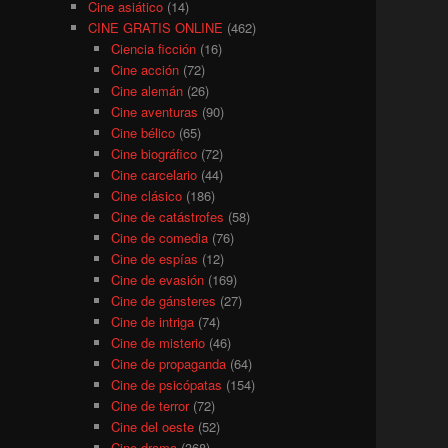
Cine asiático
(14)
CINE GRATIS ONLINE
(462)
Ciencia ficción
(16)
Cine acción
(72)
Cine alemán
(26)
Cine aventuras
(90)
Cine bélico
(65)
Cine biográfico
(72)
Cine carcelario
(44)
Cine clásico
(186)
Cine de catástrofes
(58)
Cine de comedia
(76)
Cine de espías
(12)
Cine de evasión
(169)
Cine de gánsteres
(27)
Cine de intriga
(74)
Cine de misterio
(46)
Cine de propaganda
(64)
Cine de psicópatas
(154)
Cine de terror
(72)
Cine del oeste
(52)
Cine drama
(368)