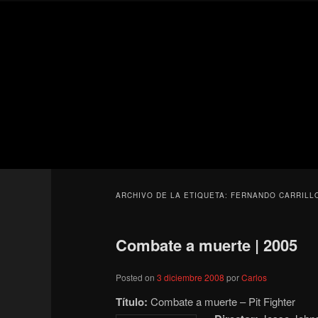
Ir
Ir
Secondary
al
al
menu
contenido
contenido
Para todos los públicos
principal
secundario
Blog de cine 
ARCHIVO DE LA ETIQUETA:
FERNANDO CARRILL
Combate a muerte | 2005
Posted on
3 diciembre 2008
por
Carlos
Título:
Combate a muerte – Pit Fighter