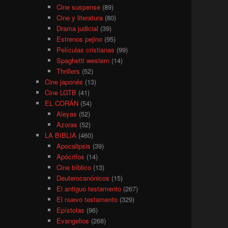
Cine suspense
(89)
Cine y literatura
(80)
Drama judicial
(39)
Estrenos pejino
(95)
Películas cristianas
(99)
Spaghetti western
(14)
Thrillers
(52)
Cine japonés
(13)
Cine LGTB
(41)
EL CORÁN
(54)
Aleyas
(52)
Azoras
(52)
LA BIBLIA
(460)
Apocalipsis
(39)
Apócrifos
(14)
Cine bíblico
(13)
Deuterocanónicos
(15)
El antiguo testamento
(267)
El nuevo testamento
(329)
Epístolas
(96)
Evangelios
(268)