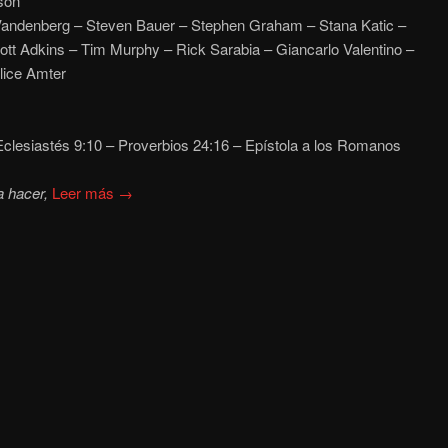
son
andenberg – Steven Bauer – Stephen Graham – Stana Katic –
cott Adkins – Tim Murphy – Rick Sarabia – Giancarlo Valentino –
lice Amter
clesiastés 9:10 – Proverbios 24:16 – Epístola a los Romanos
a hacer,
Leer más →