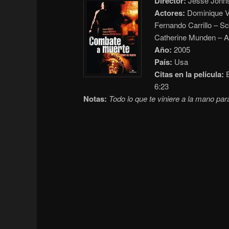
Director:
Jesse John
Actores:
Dominique V
Fernando Carrillo – S
Catherine Munden – A
Año:
2005
País:
Usa
Citas en la película:
E
6:23
Notas:
Todo lo que te viniere a la mano par