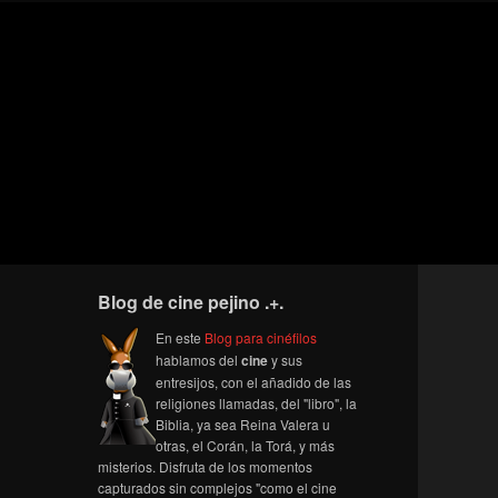
Blog de cine pejino .+.
En este
Blog para cinéfilos
hablamos del
cine
y sus
entresijos, con el añadido de las
religiones llamadas, del "libro", la
Biblia, ya sea Reina Valera u
otras, el Corán, la Torá, y más
misterios. Disfruta de los momentos
capturados sin complejos "como el cine