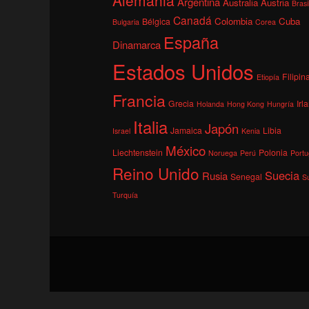
Argentina
Australia
Austria
Brasi
Canadá
Colombia
Cuba
Bélgica
Bulgaria
Corea
España
Dinamarca
Estados Unidos
Filipin
Etiopía
Francia
Grecia
Irl
Holanda
Hong Kong
Hungría
Italia
Japón
Jamaica
Libia
Israel
Kenia
México
Liechtenstein
Polonia
Noruega
Perú
Portu
Reino Unido
Suecia
Rusia
Senegal
S
Turquía