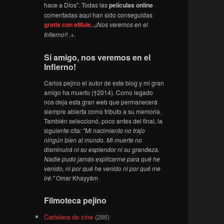
hace a Dios". Todas las
películas online
comentadas aquí han sido conseguidas
gratis con eMule
...
¡Nos veremos en el
Infierno!! .+.
Sí amigo, nos veremos en el
Infierno!
Carlos pejino el autor de este blog y mi gran
amigo ha muerto (†2014). Como legado
nos deja esta gran web que permanecerá
siempre abierta como tributo a su memoria.
También seleccionó, poco antes del final, la
siguiente cita:
"Mi nacimiento no trajo
ningún bien al mundo. Mi muerte no
disminuirá ni su esplendor ni su grandeza.
Nadie pudo jamás explicarme para qué he
venido, ni por qué he venido ni por qué me
iré."
Omar Khayyám
Filmoteca pejino
Cartelera de cine
(286)