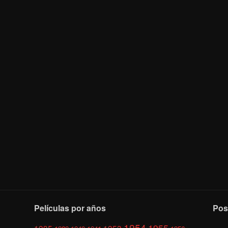
Películas por años
Pos
1954
1955
1935
1953