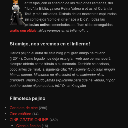
entresijos, con el añadido de las religiones llamadas, del
"libro", la Biblia, ya sea Reina Valera u otras, el Corán, la
Torá, y más misterios. Disfruta de los momentos capturados
sin complejos "como el cine hace a Dios". Todas las
películas online
comentadas aquí han sido conseguidas
gratis con eMule
...
¡Nos veremos en el Infierno!! .+.
Sí amigo, nos veremos en el Infierno!
Carlos pejino el autor de este blog y mi gran amigo ha muerto
(†2014). Como legado nos deja esta gran web que permanecerá
siempre abierta como tributo a su memoria. También seleccionó,
poco antes del final, la siguiente cita:
"Mi nacimiento no trajo ningún
bien al mundo. Mi muerte no disminuirá ni su esplendor ni su
grandeza. Nadie pudo jamás explicarme para qué he venido, ni por
qué he venido ni por qué me iré."
Omar Khayyám
Filmoteca pejino
Cartelera de cine
(286)
Cine asiático
(14)
CINE GRATIS ONLINE
(462)
Ciencia ficción
(16)