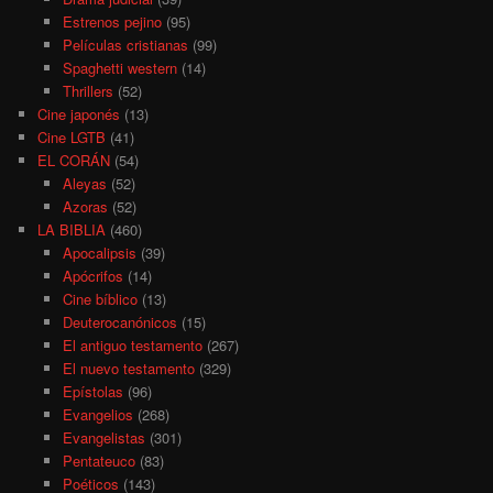
Estrenos pejino
(95)
Películas cristianas
(99)
Spaghetti western
(14)
Thrillers
(52)
Cine japonés
(13)
Cine LGTB
(41)
EL CORÁN
(54)
Aleyas
(52)
Azoras
(52)
LA BIBLIA
(460)
Apocalipsis
(39)
Apócrifos
(14)
Cine bíblico
(13)
Deuterocanónicos
(15)
El antiguo testamento
(267)
El nuevo testamento
(329)
Epístolas
(96)
Evangelios
(268)
Evangelistas
(301)
Pentateuco
(83)
Poéticos
(143)