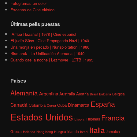
Fotogramas en color
Escenas de Cine clásico
Últimas pelis puestas
¡Arriba Hazaña! | 1978 | Cine español
El judío Süss | Cine Propaganda Nazi | 1940
Una monja en pecado | Nunsploitation | 1986
Bismarck | La Unificación Alemana | 1940
Cuando cae la noche | Lezmovie | LGTB | 1995
Países
Alemania
Argentina
Australia
Austria
Bélgica
Brasil
Bulgaria
España
Canadá
Dinamarca
Colombia
Cuba
Corea
Estados Unidos
Francia
Filipinas
Etiopía
Italia
Grecia
Irlanda
Jamaica
Holanda
Hong Kong
Hungría
Israel