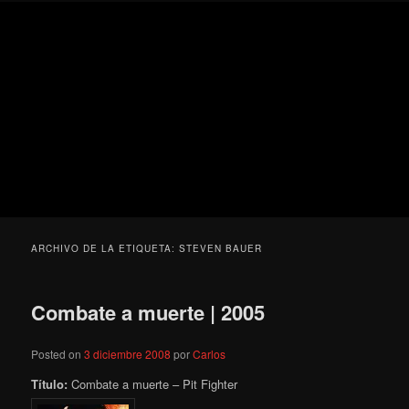
Ir
Ir
Secondary
Blog
al
al
menu
de
contenido
contenido
cine
Para todos los públicos
principal
secundario
pejino
Blog de cine pejino
ARCHIVO DE LA ETIQUETA:
STEVEN BAUER
Combate a muerte | 2005
Posted on
3 diciembre 2008
por
Carlos
Título:
Combate a muerte – Pit Fighter