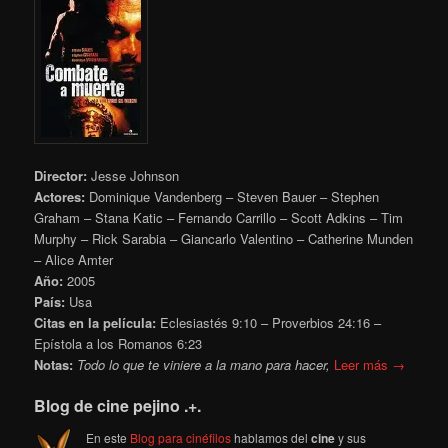
Director:
Jesse Johnson
Actores:
Dominique Vandenberg – Steven Bauer – Stephen
Graham – Stana Katic – Fernando Carrillo – Scott Adkins – Tim
Murphy – Rick Sarabia – Giancarlo Valentino – Catherine Munden
– Alice Amter
Año:
2005
País:
Usa
Citas en la película:
Eclesiastés 9:10 – Proverbios 24:16 –
Epístola a los Romanos 6:23
Notas:
Todo lo que te viniere a la mano para hacer,
Leer más →
Blog de cine pejino .+.
En este
Blog para cinéfilos
hablamos del
cine
y sus