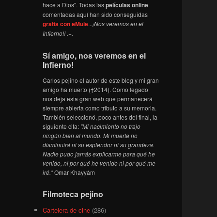
hace a Dios". Todas las
películas online
comentadas aquí han sido conseguidas
gratis con eMule
...
¡Nos veremos en el
Infierno!! .+.
Sí amigo, nos veremos en el
Infierno!
Carlos pejino el autor de este blog y mi gran
amigo ha muerto (†2014). Como legado
nos deja esta gran web que permanecerá
siempre abierta como tributo a su memoria.
También seleccionó, poco antes del final, la
siguiente cita:
"Mi nacimiento no trajo
ningún bien al mundo. Mi muerte no
disminuirá ni su esplendor ni su grandeza.
Nadie pudo jamás explicarme para qué he
venido, ni por qué he venido ni por qué me
iré."
Omar Khayyám
Filmoteca pejino
Cartelera de cine
(286)