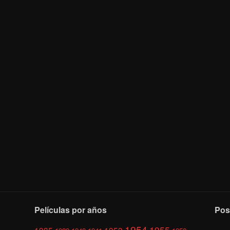
Películas por años
Pos
1954
1955
1935
1953