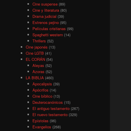
Cine suspense
(89)
Cine y literatura
(80)
Drama judicial
(39)
Estrenos pejino
(95)
Películas cristianas
(99)
Spaghetti western
(14)
Thrillers
(52)
Cine japonés
(13)
Cine LGTB
(41)
EL CORÁN
(54)
Aleyas
(52)
Azoras
(52)
LA BIBLIA
(460)
Apocalipsis
(39)
Apócrifos
(14)
Cine bíblico
(13)
Deuterocanónicos
(15)
El antiguo testamento
(267)
El nuevo testamento
(329)
Epístolas
(96)
Evangelios
(268)