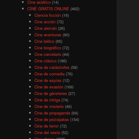
Cine asiático
(14)
CINE GRATIS ONLINE
(462)
Ciencia ficción
(16)
Cine acción
(72)
Cine alemán
(26)
Cine aventuras
(90)
Cine bélico
(65)
Cine biográfico
(72)
Cine carcelario
(44)
Cine clásico
(186)
Cine de catástrofes
(58)
Cine de comedia
(76)
Cine de espías
(12)
Cine de evasión
(169)
Cine de gánsteres
(27)
Cine de intriga
(74)
Cine de misterio
(46)
Cine de propaganda
(64)
Cine de psicópatas
(154)
Cine de terror
(72)
Cine del oeste
(52)
Cine drama
(368)