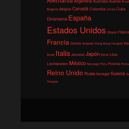
Argentina
Australia
Austria
Brasi
Canadá
Colombia
Cuba
Bélgica
Bulgaria
Corea
España
Dinamarca
Estados Unidos
Filipin
Etiopía
Francia
Grecia
Irl
Holanda
Hong Kong
Hungría
Italia
Japón
Jamaica
Libia
Israel
Kenia
México
Liechtenstein
Polonia
Noruega
Perú
Portu
Reino Unido
Suecia
Rusia
Senegal
S
Turquía