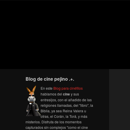
Blog de cine pejino .+.
En este
Blog para cinéfilos
hablamos del
cine
y sus
entresijos, con el añadido de las
religiones llamadas, del "libro", la
Biblia, ya sea Reina Valera u
otras, el Corán, la Torá, y más
misterios. Disfruta de los momentos
capturados sin complejos "como el cine