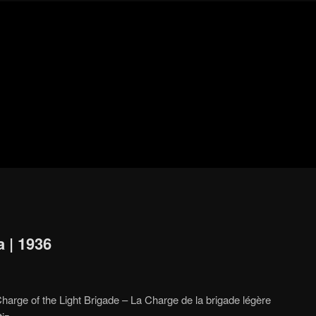
Blog
de
cine
pejino
pejino
a | 1936
Charge of the Light Brigade – La Charge de la brigade légère