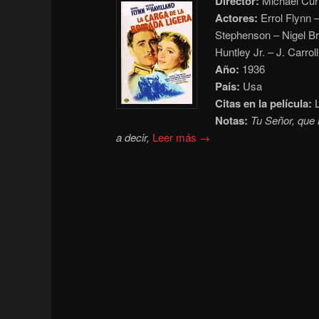
Director:
Michael Cur
Actores:
Errol Flynn 
Stephenson – Nigel Br
Huntley Jr. – J. Carrol
Año:
1936
País:
Usa
Citas en la película:
L
Notas:
Tu Señor, que 
a decir,
Leer más →