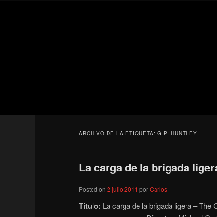
Ir
Ir
Secondary
al
al
menu
contenido
contenido
Para todos los públicos
principal
secundario
Blog de cine 
ARCHIVO DE LA ETIQUETA:
G.P. HUNTLEY
La carga de la brigada liger
Posted on
2 julio 2011
por
Carlos
Título:
La carga de la brigada ligera – The 