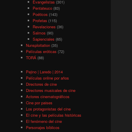
Evangelistas
(301)
Pentateuco
(83)
Poéticos
(143)
Profetas
(115)
Revelaciones
(36)
Salmos
(90)
Sapienciales
(65)
Nunsploitation
(35)
Películas eróticas
(72)
TORÁ
(88)
Pejino | Laredo | 2014
Películas online por años
Directores de cine
Directores musicales de cine
Actores cinematográficos
Cine por paises
Los protagonistas del cine
El cine y las películas históricas
El fenómeno del cine
Personajes bíblicos