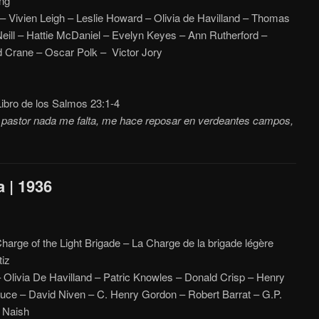
ng
– Vivien Leigh – Leslie Howard – Olivia de Havilland – Thomas
Neill – Hattie McDaniel – Evelyn Keyes – Ann Rutherford –
 Crane – Oscar Polk – Victor Jory
ibro de los Salmos 23:1-4
 pastor nada me falta, me hace reposar en verdeantes campos,
a | 1936
Charge of the Light Brigade – La Charge de la brigade légère
tiz
– Olivia De Havilland – Patric Knowles – Donald Crisp – Henry
uce – David Niven – C. Henry Gordon – Robert Barrat – G.P.
l Naish