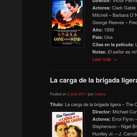
Director:
Victor Flemi
Actores:
Clark Gable 
Mitchell – Barbara O`
George Reeves – Fred
Año:
1939
País:
Usa
Citas en la película:
L
Notas:
El señor es mi
Leer más →
La carga de la brigada liger
Posted on
2 julio 2011
por
Carlos
Título:
La carga de la brigada ligera – The 
Director:
Michael Cur
Actores:
Errol Flynn 
Stephenson – Nigel Br
Huntley Jr. – J. Carrol