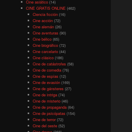
Cine asiático
(14)
CINE GRATIS ONLINE
(462)
Ciencia ficción
(16)
Cine acción
(72)
Cine alemán
(26)
Cine aventuras
(90)
Cine bélico
(65)
Cine biográfico
(72)
Cine carcelario
(44)
Cine clásico
(186)
Cine de catástrofes
(58)
Cine de comedia
(76)
Cine de espías
(12)
Cine de evasión
(169)
Cine de gánsteres
(27)
Cine de intriga
(74)
Cine de misterio
(46)
Cine de propaganda
(64)
Cine de psicópatas
(154)
Cine de terror
(72)
Cine del oeste
(52)
Cine drama
(368)