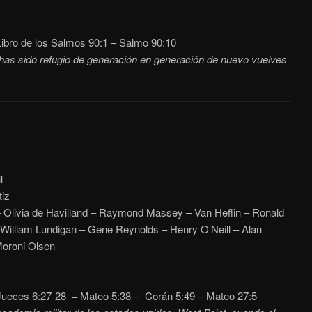
ibro de los Salmos 90:1
– Salmo 90:10
has sido refugio de generación en generación de nuevo vuelves
l
iz
– Olivia de Havilland – Raymond Massey – Van Heflin – Ronald
William Lundigan – Gene Reynolds – Henry O’Neill – Alan
Moroni Olsen
ueces 6:27-28
–
Mateo 5:38
– Corán 5:49 – Mateo 27:5