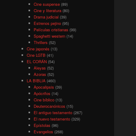
Cine suspense
(89)
Cine y literatura
(80)
Drama judicial
(39)
Estrenos pejino
(95)
Películas cristianas
(99)
Spaghetti western
(14)
Thrillers
(52)
Cine japonés
(13)
Cine LGTB
(41)
EL CORÁN
(54)
Aleyas
(52)
Azoras
(52)
LA BIBLIA
(460)
Apocalipsis
(39)
Apócrifos
(14)
Cine bíblico
(13)
Deuterocanónicos
(15)
El antiguo testamento
(267)
El nuevo testamento
(329)
Epístolas
(96)
Evangelios
(268)