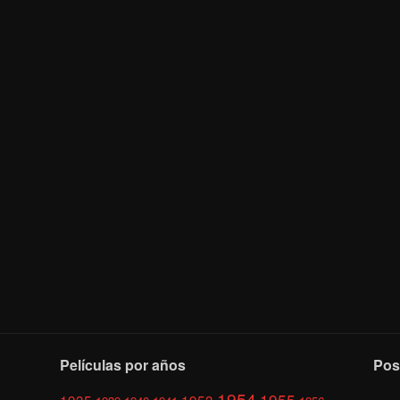
Películas por años
Pos
1954
1955
1935
1953