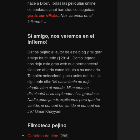
hace a Dios". Todas las
películas online
comentadas aquí han sido conseguidas
gratis con eMule
...
¡Nos veremos en el
Infierno!! .+.
Sí amigo, nos veremos en el
Infierno!
Carlos pejino el autor de este blog y mi gran
amigo ha muerto (†2014). Como legado
nos deja esta gran web que permanecerá
siempre abierta como tributo a su memoria.
También seleccionó, poco antes del final, la
siguiente cita:
"Mi nacimiento no trajo
ningún bien al mundo. Mi muerte no
disminuirá ni su esplendor ni su grandeza.
Nadie pudo jamás explicarme para qué he
venido, ni por qué he venido ni por qué me
iré."
Omar Khayyám
Filmoteca pejino
Cartelera de cine
(286)