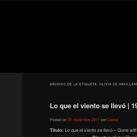
Ir
Ir
Secondary
al
al
menu
contenido
contenido
Para todos los públicos
principal
secundario
Blog de cine 
ARCHIVO DE LA ETIQUETA:
OLIVIA DE HAVILLAN
Lo que el viento se llevó | 1
Posted on
30 noviembre 2011
por
Carlos
Título:
Lo que el viento se llevó – Gone wit