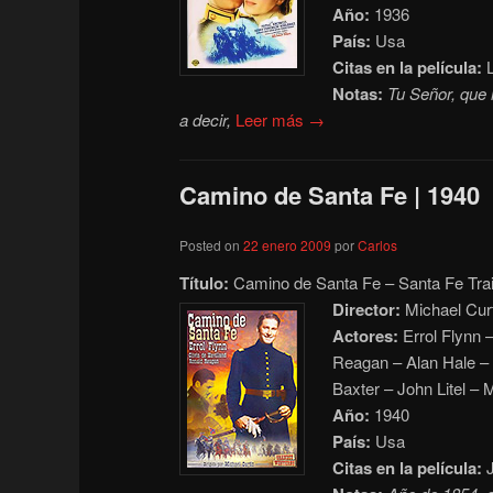
Año:
1936
País:
Usa
Citas en la película:
L
Notas:
Tu Señor, que 
a decir,
Leer más →
Camino de Santa Fe | 1940
Posted on
22 enero 2009
por
Carlos
Título:
Camino de Santa Fe – Santa Fe Trai
Dire
ctor:
Michael Curt
Actores:
Errol Flynn 
Reagan – Alan Hale – 
Baxter – John Litel – 
Año:
1940
País:
Usa
Citas en la película:
J