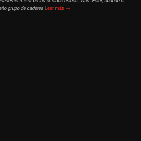
cademia militar de los estados unidos, West Point, cuando el
eño grupo de cadetes
Leer más →