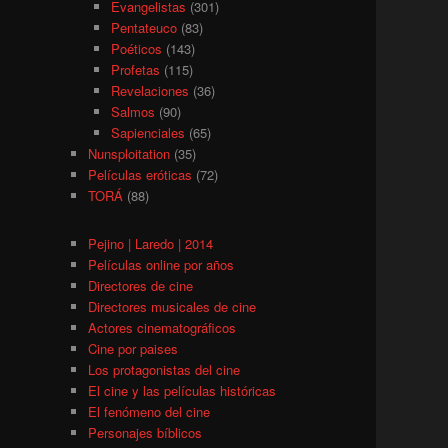
Evangelistas
(301)
Pentateuco
(83)
Poéticos
(143)
Profetas
(115)
Revelaciones
(36)
Salmos
(90)
Sapienciales
(65)
Nunsploitation
(35)
Películas eróticas
(72)
TORÁ
(88)
Pejino | Laredo | 2014
Películas online por años
Directores de cine
Directores musicales de cine
Actores cinematográficos
Cine por paises
Los protagonistas del cine
El cine y las películas históricas
El fenómeno del cine
Personajes bíblicos