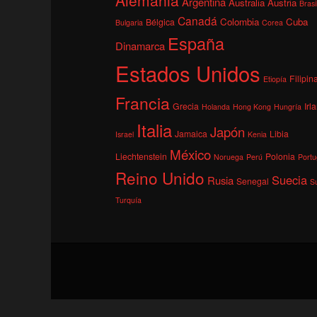
Argentina
Australia
Austria
Brasi
Canadá
Colombia
Cuba
Bélgica
Bulgaria
Corea
España
Dinamarca
Estados Unidos
Filipin
Etiopía
Francia
Grecia
Irl
Holanda
Hong Kong
Hungría
Italia
Japón
Jamaica
Libia
Israel
Kenia
México
Liechtenstein
Polonia
Noruega
Perú
Portu
Reino Unido
Suecia
Rusia
Senegal
S
Turquía