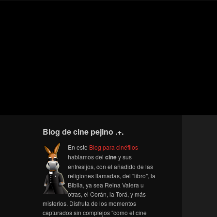
Blog de cine pejino .+.
En este
Blog para cinéfilos
hablamos del
cine
y sus
entresijos, con el añadido de las
religiones llamadas, del "libro", la
Biblia, ya sea Reina Valera u
otras, el Corán, la Torá, y más
misterios. Disfruta de los momentos
capturados sin complejos "como el cine