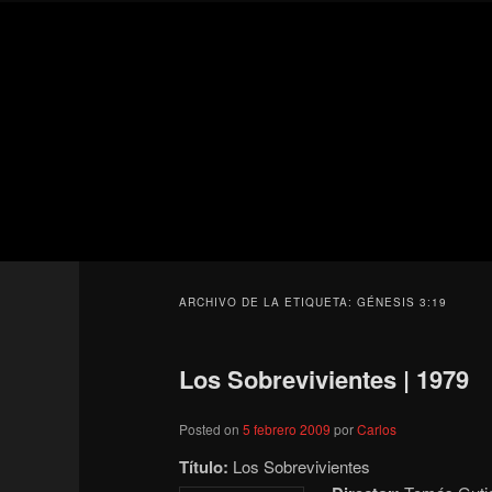
Ir
Ir
Secondary
al
al
menu
contenido
contenido
Para todos los públicos
principal
secundario
Blog de cine 
ARCHIVO DE LA ETIQUETA:
GÉNESIS 3:19
Los Sobrevivientes | 1979
Posted on
5 febrero 2009
por
Carlos
Título:
Los Sobrevivientes