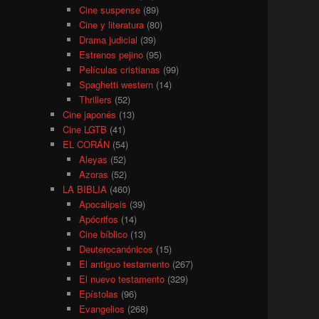
Cine suspense
(89)
Cine y literatura
(80)
Drama judicial
(39)
Estrenos pejino
(95)
Películas cristianas
(99)
Spaghetti western
(14)
Thrillers
(52)
Cine japonés
(13)
Cine LGTB
(41)
EL CORÁN
(54)
Aleyas
(52)
Azoras
(52)
LA BIBLIA
(460)
Apocalipsis
(39)
Apócrifos
(14)
Cine bíblico
(13)
Deuterocanónicos
(15)
El antiguo testamento
(267)
El nuevo testamento
(329)
Epístolas
(96)
Evangelios
(268)