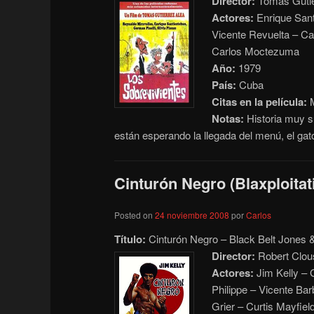
Director:
Tomás Gutié
Actores:
Enrique Sant
Vicente Revuelta – Car
Carlos Moctezuma
Año:
1979
País:
Cuba
Citas en la película:
M
Notas:
Historia muy s
están esperando la llegada del menú, el ga
Cinturón Negro (Blaxploitat
Posted on
24 noviembre 2008
por
Carlos
Título:
Cinturón Negro – Black Belt Jones &
Director:
Robert Clou
Actores:
Jim Kelly – 
Philippe – Vicente Ba
Grier – Curtis Mayfiel