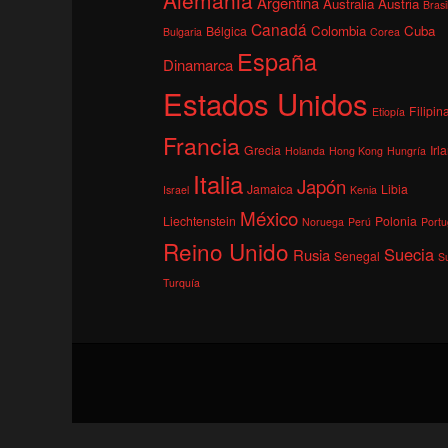
Argentina
Australia
Austria
Brasi
Canadá
Colombia
Cuba
Bélgica
Bulgaria
Corea
España
Dinamarca
Estados Unidos
Filipin
Etiopía
Francia
Grecia
Irl
Holanda
Hong Kong
Hungría
Italia
Japón
Jamaica
Libia
Israel
Kenia
México
Liechtenstein
Polonia
Noruega
Perú
Portu
Reino Unido
Suecia
Rusia
Senegal
S
Turquía