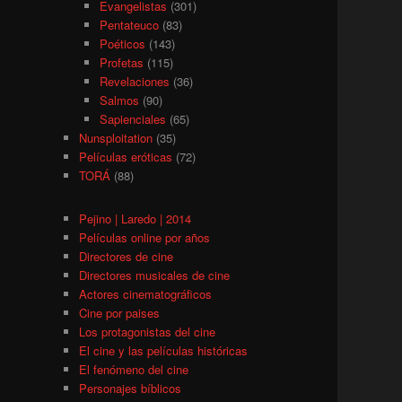
Evangelistas
(301)
Pentateuco
(83)
Poéticos
(143)
Profetas
(115)
Revelaciones
(36)
Salmos
(90)
Sapienciales
(65)
Nunsploitation
(35)
Películas eróticas
(72)
TORÁ
(88)
Pejino | Laredo | 2014
Películas online por años
Directores de cine
Directores musicales de cine
Actores cinematográficos
Cine por paises
Los protagonistas del cine
El cine y las películas históricas
El fenómeno del cine
Personajes bíblicos