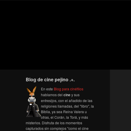
Blog de cine pejino .+.
En este
Blog para cinéfilos
hablamos del
cine
y sus
entresijos, con el añadido de las
religiones llamadas, del "libro", la
Biblia, ya sea Reina Valera u
otras, el Corán, la Torá, y más
misterios. Disfruta de los momentos
capturados sin complejos "como el cine