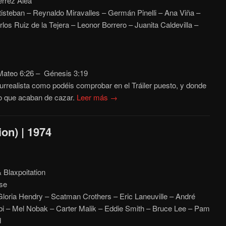
rrez Alea
isteban – Reynaldo Miravalles – Germán Pinelli – Ana Viña –
los Ruiz de la Tejera – Leonor Borrero – Juanita Caldevilla –
ateo 6:26 – Génesis
3:19
urrealista como podéis comprobar en el Tráiler puesto, y donde
to que acaban de cazar.
Leer más →
ion) | 1974
 Blaxpoitation
se
Gloria Hendry – Scatman Crothers
– Eric
Laneuville
– André
rbi – Mel Nobak – Carter Malik – Eddie Smith – Bruce Lee – Pam
d