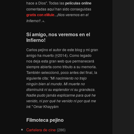
hace a Dios". Todas las
películas online
comentadas aquí han sido conseguidas
gratis con eMule
...
¡Nos veremos en el
Infierno!! .+.
Sí amigo, nos veremos en el
Infierno!
Carlos pejino el autor de este blog y mi gran
amigo ha muerto (†2014). Como legado
nos deja esta gran web que permanecerá
siempre abierta como tributo a su memoria.
También seleccionó, poco antes del final, la
siguiente cita:
"Mi nacimiento no trajo
ningún bien al mundo. Mi muerte no
disminuirá ni su esplendor ni su grandeza.
Nadie pudo jamás explicarme para qué he
venido, ni por qué he venido ni por qué me
iré."
Omar Khayyám
Filmoteca pejino
Cartelera de cine
(286)