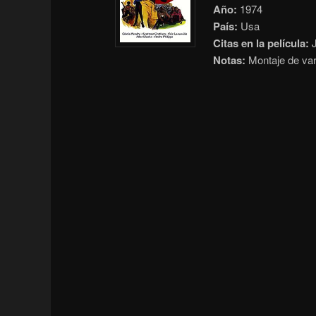
Año:
1974
País:
Usa
Citas en la película:
J
Notas:
Montaje de var