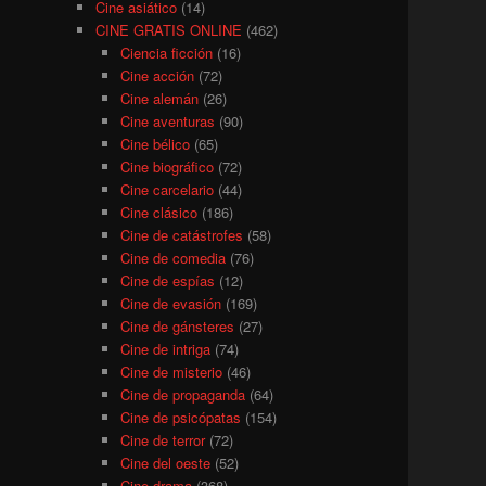
Cine asiático
(14)
CINE GRATIS ONLINE
(462)
Ciencia ficción
(16)
Cine acción
(72)
Cine alemán
(26)
Cine aventuras
(90)
Cine bélico
(65)
Cine biográfico
(72)
Cine carcelario
(44)
Cine clásico
(186)
Cine de catástrofes
(58)
Cine de comedia
(76)
Cine de espías
(12)
Cine de evasión
(169)
Cine de gánsteres
(27)
Cine de intriga
(74)
Cine de misterio
(46)
Cine de propaganda
(64)
Cine de psicópatas
(154)
Cine de terror
(72)
Cine del oeste
(52)
Cine drama
(368)