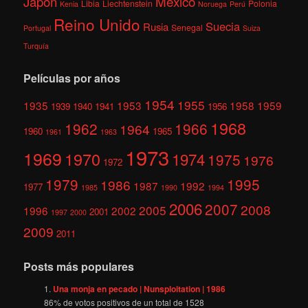
México
Japón
Libia
Liechtenstein
Polonia
Kenia
Noruega
Perú
Reino Unido
Suecia
Rusia
Senegal
Portugal
Suiza
Turquía
Películas por años
1954
1955
1935
1953
1958
1959
1939
1940
1941
1956
1968
1962
1966
1964
1960
1965
1961
1963
1973
1969
1970
1974
1975
1976
1972
1979
1995
1986
1987
1992
1977
1985
1990
1994
2006
2007
2008
2005
1996
2002
2001
1997
2000
2009
2011
Posts más populares
Una monja en pecado | Nunsploitation | 1986
86
% de votos positivos de un total de
1528