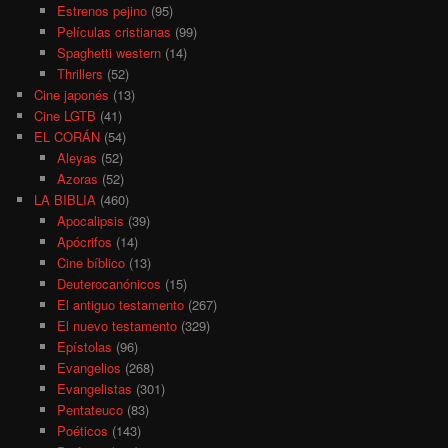
Estrenos pejino
(95)
Películas cristianas
(99)
Spaghetti western
(14)
Thrillers
(52)
Cine japonés
(13)
Cine LGTB
(41)
EL CORÁN
(54)
Aleyas
(52)
Azoras
(52)
LA BIBLIA
(460)
Apocalipsis
(39)
Apócrifos
(14)
Cine bíblico
(13)
Deuterocanónicos
(15)
El antiguo testamento
(267)
El nuevo testamento
(329)
Epístolas
(96)
Evangelios
(268)
Evangelistas
(301)
Pentateuco
(83)
Poéticos
(143)