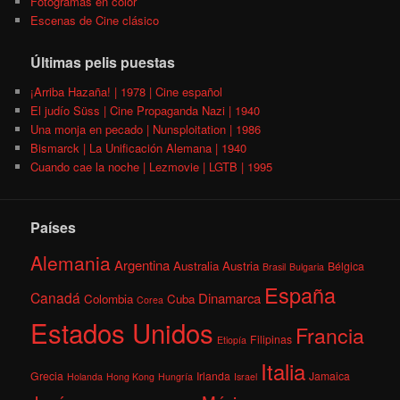
Fotogramas en color
Escenas de Cine clásico
Últimas pelis puestas
¡Arriba Hazaña! | 1978 | Cine español
El judío Süss | Cine Propaganda Nazi | 1940
Una monja en pecado | Nunsploitation | 1986
Bismarck | La Unificación Alemana | 1940
Cuando cae la noche | Lezmovie | LGTB | 1995
Países
Alemania
Argentina
Australia
Austria
Bélgica
Brasil
Bulgaria
España
Canadá
Dinamarca
Colombia
Cuba
Corea
Estados Unidos
Francia
Filipinas
Etiopía
Italia
Grecia
Irlanda
Jamaica
Holanda
Hong Kong
Hungría
Israel