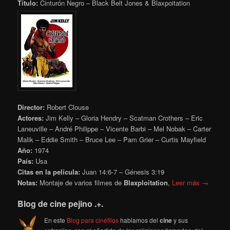
Título:
Cinturón Negro – Black Belt Jones & Blaxpoitation
Director:
Robert Clouse
Actores:
Jim Kelly – Gloria Hendry – Scatman Crothers
– Eric
Laneuville
– André Philippe – Vicente Barbi – Mel Nobak – Carter
Malik – Eddie Smith – Bruce Lee – Pam Grier – Curtis Mayfield
Año:
1974
País:
Usa
Citas en la película:
Juan 14:6-7
– Génesis 3:19
Notas:
Montaje de varios filmes de
Blaxploitation
,
Leer más →
Blog de cine pejino .+.
En este
Blog para cinéfilos
hablamos del
cine
y sus