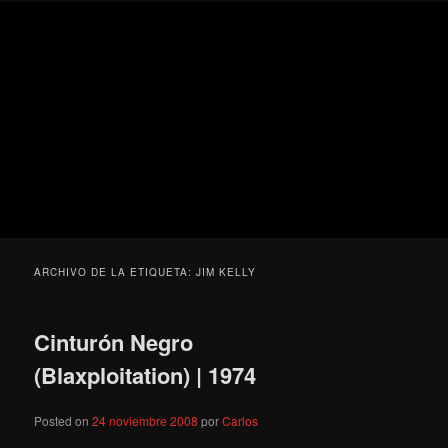
Ir
Ir
Secondary
Blog
al
al
menu
de
contenido
contenido
cine
Para todos los públicos
principal
secundario
pejino
Blog de cine pejino
ARCHIVO DE LA ETIQUETA:
JIM KELLY
Cinturón Negro
(Blaxploitation) | 1974
Posted on
24 noviembre 2008
por
Carlos