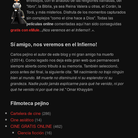
entresijos, con el añadido de las religiones llamadas, del
"libro", la Biblia, ya sea Reina Valera u otras, el Corán, la
Torá, y más misterios. Disfruta de los momentos capturados
sin complejos "como el cine hace a Dios". Todas las
películas online
comentadas aquí han sido conseguidas
gratis con eMule
...
¡Nos veremos en el Infierno!! .+.
Sí amigo, nos veremos en el Infierno!
Carlos pejino el autor de este blog y mi gran amigo ha muerto
(†2014). Como legado nos deja esta gran web que permanecerá
siempre abierta como tributo a su memoria. También seleccionó,
poco antes del final, la siguiente cita:
"Mi nacimiento no trajo ningún
bien al mundo. Mi muerte no disminuirá ni su esplendor ni su
grandeza. Nadie pudo jamás explicarme para qué he venido, ni por
qué he venido ni por qué me iré."
Omar Khayyám
Filmoteca pejino
Cartelera de cine
(286)
Cine asiático
(14)
CINE GRATIS ONLINE
(462)
Ciencia ficción
(16)