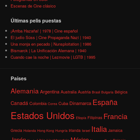
Escenas de Cine clásico
Últimas pelis puestas
¡Arriba Hazaña! | 1978 | Cine español
El judío Süss | Cine Propaganda Nazi | 1940
Una monja en pecado | Nunsploitation | 1986
Bismarck | La Unificación Alemana | 1940
Cuando cae la noche | Lezmovie | LGTB | 1995
Países
Alemania
Argentina
Australia
Austria
Bélgica
Brasil
Bulgaria
España
Canadá
Dinamarca
Colombia
Cuba
Corea
Estados Unidos
Francia
Filipinas
Etiopía
Italia
Grecia
Irlanda
Jamaica
Holanda
Hong Kong
Hungría
Israel
México
Japón