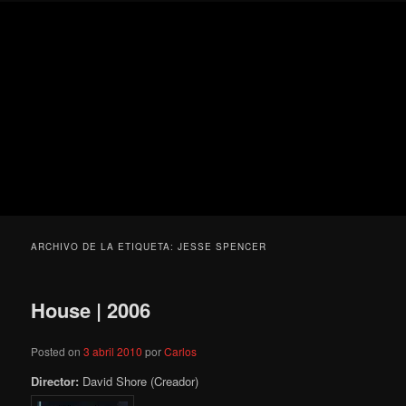
Ir
Ir
Secondary
Blog
al
al
menu
de
contenido
contenido
cine
Para todos los públicos
principal
secundario
pejino
Blog de cine pejino
ARCHIVO DE LA ETIQUETA:
JESSE SPENCER
House | 2006
Posted on
3 abril 2010
por
Carlos
Director:
David Shore (Creador)