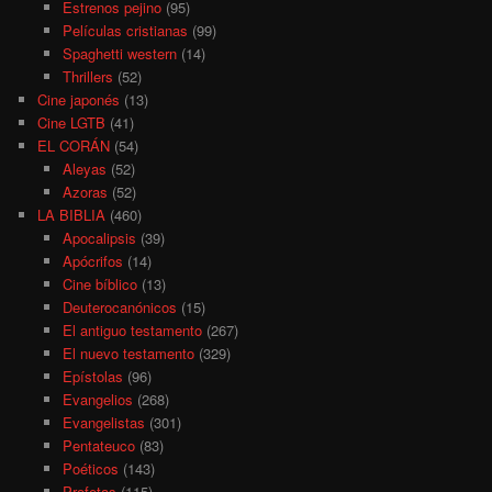
Estrenos pejino
(95)
Películas cristianas
(99)
Spaghetti western
(14)
Thrillers
(52)
Cine japonés
(13)
Cine LGTB
(41)
EL CORÁN
(54)
Aleyas
(52)
Azoras
(52)
LA BIBLIA
(460)
Apocalipsis
(39)
Apócrifos
(14)
Cine bíblico
(13)
Deuterocanónicos
(15)
El antiguo testamento
(267)
El nuevo testamento
(329)
Epístolas
(96)
Evangelios
(268)
Evangelistas
(301)
Pentateuco
(83)
Poéticos
(143)
Profetas
(115)