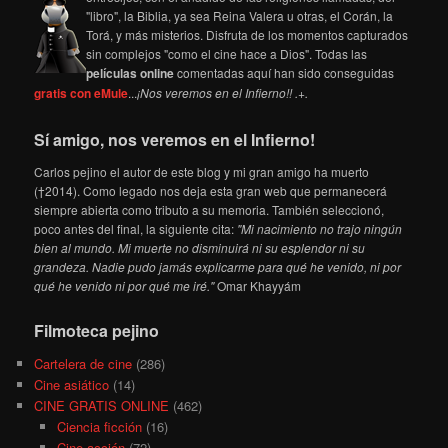
"libro", la Biblia, ya sea Reina Valera u otras, el Corán, la
Torá, y más misterios. Disfruta de los momentos capturados
sin complejos "como el cine hace a Dios". Todas las
películas online
comentadas aquí han sido conseguidas
gratis con eMule
...
¡Nos veremos en el Infierno!! .+.
Sí amigo, nos veremos en el Infierno!
Carlos pejino el autor de este blog y mi gran amigo ha muerto
(†2014). Como legado nos deja esta gran web que permanecerá
siempre abierta como tributo a su memoria. También seleccionó,
poco antes del final, la siguiente cita:
"Mi nacimiento no trajo ningún
bien al mundo. Mi muerte no disminuirá ni su esplendor ni su
grandeza. Nadie pudo jamás explicarme para qué he venido, ni por
qué he venido ni por qué me iré."
Omar Khayyám
Filmoteca pejino
Cartelera de cine
(286)
Cine asiático
(14)
CINE GRATIS ONLINE
(462)
Ciencia ficción
(16)
Cine acción
(72)