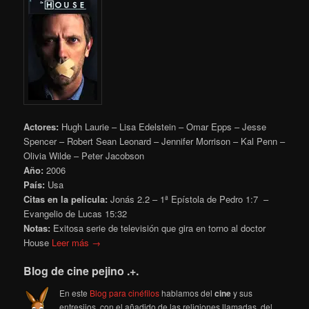
Actores:
Hugh Laurie – Lisa Edelstein – Omar Epps – Jesse
Spencer – Robert Sean Leonard – Jennifer Morrison – Kal Penn –
Olivia Wilde – Peter Jacobson
Año:
2006
País:
Usa
Citas en la película:
Jonás 2.2 – 1ª Epístola de Pedro 1:7 –
Evangelio de Lucas 15:32
Notas:
Exitosa serie de televisión que gira en torno al doctor
House
Leer más →
Blog de cine pejino .+.
En este
Blog para cinéfilos
hablamos del
cine
y sus
entresijos, con el añadido de las religiones llamadas, del