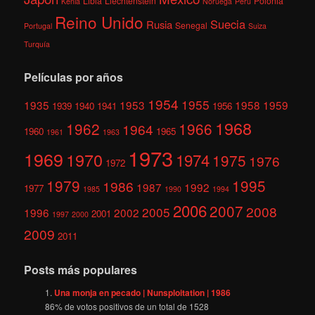
Libia
Liechtenstein
Polonia
Kenia
Noruega
Perú
Reino Unido
Suecia
Rusia
Senegal
Portugal
Suiza
Turquía
Películas por años
1954
1955
1935
1953
1958
1959
1939
1940
1941
1956
1968
1962
1966
1964
1960
1965
1961
1963
1973
1969
1970
1974
1975
1976
1972
1979
1995
1986
1987
1992
1977
1985
1990
1994
2006
2007
2008
2005
1996
2002
2001
1997
2000
2009
2011
Posts más populares
Una monja en pecado | Nunsploitation | 1986
86
% de votos positivos de un total de
1528