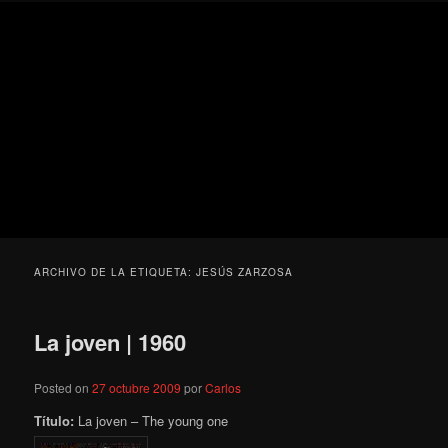
Ir
Ir
Secondary
Blog
al
al
menu
de
contenido
contenido
cine
Para todos los públicos
principal
secundario
pejino
Blog de cine pejino
ARCHIVO DE LA ETIQUETA:
JESÚS ZARZOSA
La joven | 1960
Posted on
27 octubre 2009
por
Carlos
Título:
La joven – The young one