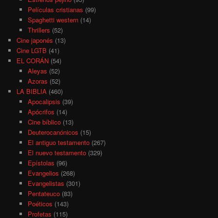
Películas cristianas
(99)
Spaghetti western
(14)
Thrillers
(52)
Cine japonés
(13)
Cine LGTB
(41)
EL CORÁN
(54)
Aleyas
(52)
Azoras
(52)
LA BIBLIA
(460)
Apocalipsis
(39)
Apócrifos
(14)
Cine bíblico
(13)
Deuterocanónicos
(15)
El antiguo testamento
(267)
El nuevo testamento
(329)
Epístolas
(96)
Evangelios
(268)
Evangelistas
(301)
Pentateuco
(83)
Poéticos
(143)
Profetas
(115)