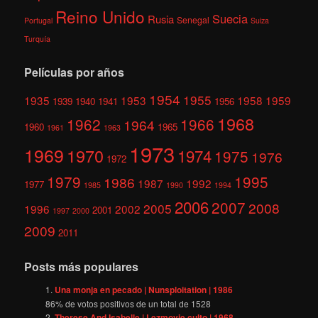
Reino Unido
Suecia
Rusia
Senegal
Portugal
Suiza
Turquía
Películas por años
1954
1955
1935
1953
1958
1959
1939
1940
1941
1956
1968
1962
1966
1964
1960
1965
1961
1963
1973
1969
1970
1974
1975
1976
1972
1979
1995
1986
1987
1992
1977
1985
1990
1994
2006
2007
2008
2005
1996
2002
2001
1997
2000
2009
2011
Posts más populares
Una monja en pecado | Nunsploitation | 1986
86
% de votos positivos de un total de
1528
Therese And Isabelle | Lezmovie culto | 1968