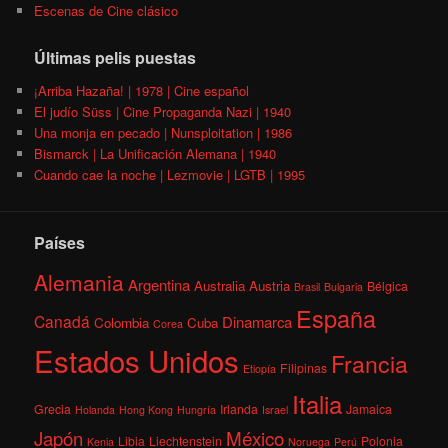
Escenas de Cine clásico
Últimas pelis puestas
¡Arriba Hazaña! | 1978 | Cine español
El judío Süss | Cine Propaganda Nazi | 1940
Una monja en pecado | Nunsploitation | 1986
Bismarck | La Unificación Alemana | 1940
Cuando cae la noche | Lezmovie | LGTB | 1995
Países
Alemania
Argentina
Australia
Austria
Bélgica
Brasil
Bulgaria
España
Canadá
Dinamarca
Colombia
Cuba
Corea
Estados Unidos
Francia
Filipinas
Etiopía
Italia
Grecia
Irlanda
Jamaica
Holanda
Hong Kong
Hungría
Israel
México
Japón
Libia
Liechtenstein
Polonia
Kenia
Noruega
Perú