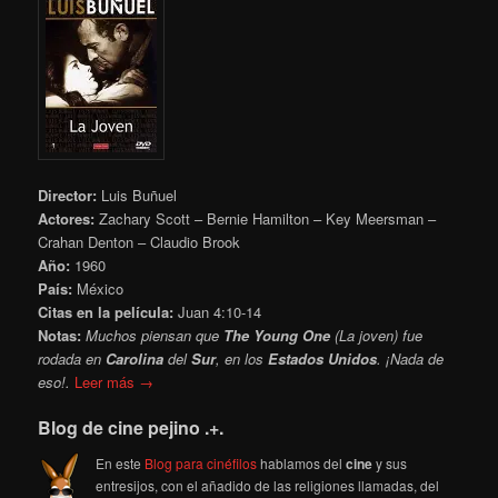
Director:
Luis Buñuel
Actores:
Zachary Scott – Bernie Hamilton – Key Meersman –
Crahan Denton – Claudio Brook
Año:
1960
País:
México
Citas en la película:
Juan 4:10-14
Notas:
Muchos piensan que
The Young One
(La joven) fue
rodada en
Carolina
del
Sur
, en los
Estados Unidos
. ¡Nada de
eso!.
Leer más →
Blog de cine pejino .+.
En este
Blog para cinéfilos
hablamos del
cine
y sus
entresijos, con el añadido de las religiones llamadas, del