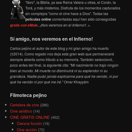
"libro", la Biblia, ya sea Reina Valera u otras, el Corán, la
Torá, y más misterios. Disfruta de los momentos capturados
sin complejos "como el cine hace a Dios". Todas las
películas online
comentadas aquí han sido conseguidas
gratis con eMule
...
¡Nos veremos en el Infierno!! .+.
Sí amigo, nos veremos en el Infierno!
Carlos pejino el autor de este blog y mi gran amigo ha muerto
(†2014). Como legado nos deja esta gran web que permanecerá
siempre abierta como tributo a su memoria. También seleccionó,
poco antes del final, la siguiente cita:
"Mi nacimiento no trajo ningún
bien al mundo. Mi muerte no disminuirá ni su esplendor ni su
grandeza. Nadie pudo jamás explicarme para qué he venido, ni por
qué he venido ni por qué me iré."
Omar Khayyám
Filmoteca pejino
Cartelera de cine
(286)
Cine asiático
(14)
CINE GRATIS ONLINE
(462)
Ciencia ficción
(16)
Cine acción
(72)