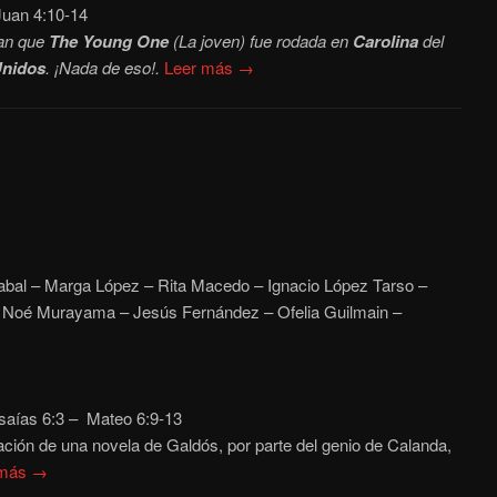
uan 4:10-14
an que
The Young One
(La joven) fue rodada en
Carolina
del
Unidos
. ¡Nada de eso!.
Leer más →
bal – Marga López – Rita Macedo – Ignacio López Tarso –
– Noé Murayama – Jesús Fernández – Ofelia Guilmain –
saías 6:3 – Mateo 6:9-13
ción de una novela de Galdós, por parte del genio de Calanda,
 más →