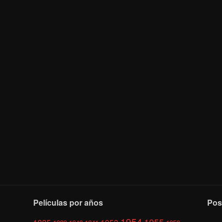
Películas por años
Pos
1954
1955
1935
1953