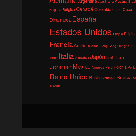
Argentina
Australia
Austria
Brasi
Canadá
Colombia
Cuba
Bélgica
Bulgaria
Corea
España
Dinamarca
Estados Unidos
Filipin
Etiopía
Francia
Grecia
Irl
Holanda
Hong Kong
Hungría
Italia
Japón
Jamaica
Libia
Israel
Kenia
México
Liechtenstein
Polonia
Noruega
Perú
Portu
Reino Unido
Suecia
Rusia
Senegal
S
Turquía