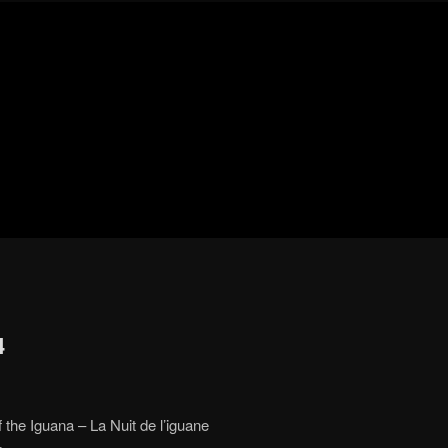
Blog
de
cine
pejino
pejino
4
 the Iguana – La Nuit de l’iguane