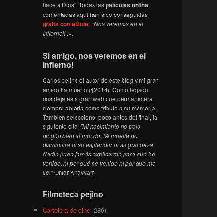
hace a Dios". Todas las
películas online
comentadas aquí han sido conseguidas
gratis con eMule
...
¡Nos veremos en el
Infierno!! .+.
Sí amigo, nos veremos en el
Infierno!
Carlos pejino el autor de este blog y mi gran
amigo ha muerto (†2014). Como legado
nos deja esta gran web que permanecerá
siempre abierta como tributo a su memoria.
También seleccionó, poco antes del final, la
siguiente cita:
"Mi nacimiento no trajo
ningún bien al mundo. Mi muerte no
disminuirá ni su esplendor ni su grandeza.
Nadie pudo jamás explicarme para qué he
venido, ni por qué he venido ni por qué me
iré."
Omar Khayyám
Filmoteca pejino
Cartelera de cine
(286)