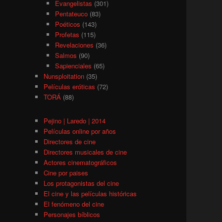
Evangelistas
(301)
Pentateuco
(83)
Poéticos
(143)
Profetas
(115)
Revelaciones
(36)
Salmos
(90)
Sapienciales
(65)
Nunsploitation
(35)
Películas eróticas
(72)
TORÁ
(88)
Pejino | Laredo | 2014
Películas online por años
Directores de cine
Directores musicales de cine
Actores cinematográficos
Cine por paises
Los protagonistas del cine
El cine y las películas históricas
El fenómeno del cine
Personajes bíblicos