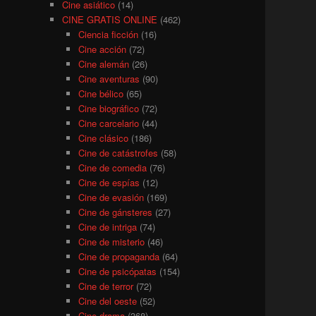
Cine asiático
(14)
CINE GRATIS ONLINE
(462)
Ciencia ficción
(16)
Cine acción
(72)
Cine alemán
(26)
Cine aventuras
(90)
Cine bélico
(65)
Cine biográfico
(72)
Cine carcelario
(44)
Cine clásico
(186)
Cine de catástrofes
(58)
Cine de comedia
(76)
Cine de espías
(12)
Cine de evasión
(169)
Cine de gánsteres
(27)
Cine de intriga
(74)
Cine de misterio
(46)
Cine de propaganda
(64)
Cine de psicópatas
(154)
Cine de terror
(72)
Cine del oeste
(52)
Cine drama
(368)