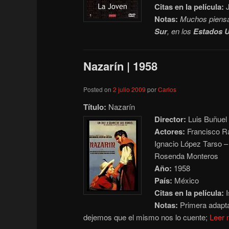
Citas en la película:
J
Notas:
Muchos piens
Sur
, en los
Estados 
Nazarín | 1958
Posted on
2 julio 2009
por
Carlos
Título:
Nazarín
Director:
Luis Buñuel
Actores:
Francisco Ra
Ignacio López Tarso 
Rosenda Monteros
Año:
1958
País:
México
Citas en la película:
I
Notas:
Primera adapta
dejemos que el mismo nos lo cuente;
Leer