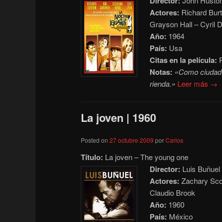
Director:
John Husto
Actores:
Richard Burt
Grayson Hall – Cyril 
Año:
1964
País:
Usa
Citas en la película:
P
Notas:
«Como ciudad d
rienda.»
Leer más →
La joven | 1960
Posted on
27 octubre 2009
por
Carlos
Título:
La joven – The young one
Director:
Luis Buñuel
Actores:
Zachary Scot
Claudio Brook
Año:
1960
País:
México