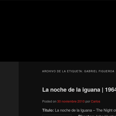
Ir
Ir
Secondary
al
al
menu
contenido
contenido
Para todos los públicos
principal
secundario
Blog de cine 
ARCHIVO DE LA ETIQUETA:
GABRIEL FIGUEROA
La noche de la iguana | 196
Posted on
30 noviembre 2010
por
Carlos
Título:
La noche de la Iguana – The Night of