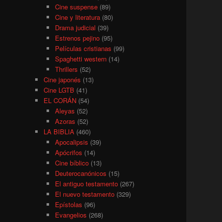
Cine suspense
(89)
Cine y literatura
(80)
Drama judicial
(39)
Estrenos pejino
(95)
Películas cristianas
(99)
Spaghetti western
(14)
Thrillers
(52)
Cine japonés
(13)
Cine LGTB
(41)
EL CORÁN
(54)
Aleyas
(52)
Azoras
(52)
LA BIBLIA
(460)
Apocalipsis
(39)
Apócrifos
(14)
Cine bíblico
(13)
Deuterocanónicos
(15)
El antiguo testamento
(267)
El nuevo testamento
(329)
Epístolas
(96)
Evangelios
(268)