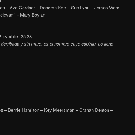
n
on – Ava Gardner – Deborah Kerr – Sue Lyon – James Ward –
Delevanti – Mary Boylan
roverbios 25:28
erribada y sin muro, es el hombre cuyo espiritu no tiene
t – Bernie Hamilton – Key Meersman – Crahan Denton –