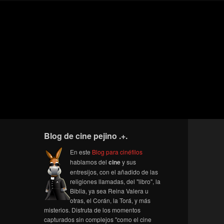
Blog de cine pejino .+.
En este
Blog para cinéfilos
hablamos del
cine
y sus
entresijos, con el añadido de las
religiones llamadas, del "libro", la
Biblia, ya sea Reina Valera u
otras, el Corán, la Torá, y más
misterios. Disfruta de los momentos
capturados sin complejos "como el cine