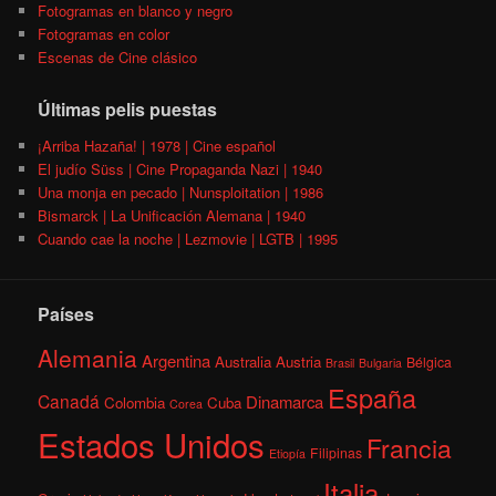
Fotogramas en blanco y negro
Fotogramas en color
Escenas de Cine clásico
Últimas pelis puestas
¡Arriba Hazaña! | 1978 | Cine español
El judío Süss | Cine Propaganda Nazi | 1940
Una monja en pecado | Nunsploitation | 1986
Bismarck | La Unificación Alemana | 1940
Cuando cae la noche | Lezmovie | LGTB | 1995
Países
Alemania
Argentina
Australia
Austria
Bélgica
Brasil
Bulgaria
España
Canadá
Dinamarca
Colombia
Cuba
Corea
Estados Unidos
Francia
Filipinas
Etiopía
Italia