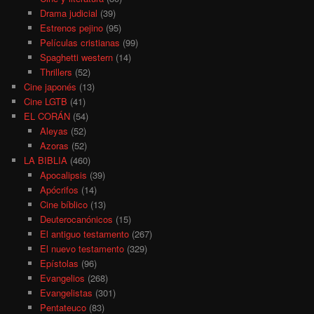
Drama judicial
(39)
Estrenos pejino
(95)
Películas cristianas
(99)
Spaghetti western
(14)
Thrillers
(52)
Cine japonés
(13)
Cine LGTB
(41)
EL CORÁN
(54)
Aleyas
(52)
Azoras
(52)
LA BIBLIA
(460)
Apocalipsis
(39)
Apócrifos
(14)
Cine bíblico
(13)
Deuterocanónicos
(15)
El antiguo testamento
(267)
El nuevo testamento
(329)
Epístolas
(96)
Evangelios
(268)
Evangelistas
(301)
Pentateuco
(83)