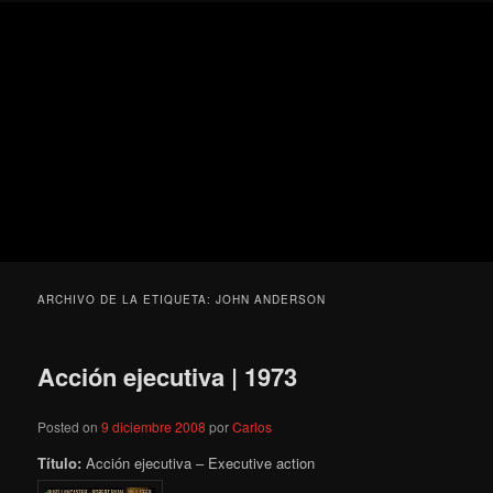
Ir
Ir
Secondary
Blog
al
al
menu
de
contenido
contenido
cine
Para todos los públicos
principal
secundario
pejino
Blog de cine pejino
ARCHIVO DE LA ETIQUETA:
JOHN ANDERSON
Acción ejecutiva | 1973
Posted on
9 diciembre 2008
por
Carlos
Título:
Acción ejecutiva – Executive action