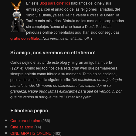
En este
Blog para cinéfilos
hablamos del
cine
y sus
entresijos, con el añadido de las religiones llamadas, del
"libro", la Biblia, ya sea Reina Valera u otras, el Corán, la
Torá, y más misterios. Disfruta de los momentos capturados
sin complejos "como el cine hace a Dios". Todas las
películas online
comentadas aquí han sido conseguidas
gratis con eMule
...
¡Nos veremos en el Infierno!! .+.
Sí amigo, nos veremos en el Infierno!
Carlos pejino el autor de este blog y mi gran amigo ha muerto
(†2014). Como legado nos deja esta gran web que permanecerá
siempre abierta como tributo a su memoria. También seleccionó,
poco antes del final, la siguiente cita:
"Mi nacimiento no trajo ningún
bien al mundo. Mi muerte no disminuirá ni su esplendor ni su
grandeza. Nadie pudo jamás explicarme para qué he venido, ni por
qué he venido ni por qué me iré."
Omar Khayyám
Filmoteca pejino
Cartelera de cine
(286)
Cine asiático
(14)
CINE GRATIS ONLINE
(462)