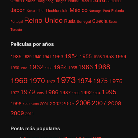
Grecia
Irlanda
Jamaica
Holanda
Hong Kong
Hungría
Israel
México
Japón
Libia
Liechtenstein
Polonia
Kenia
Noruega
Perú
Reino Unido
Suecia
Rusia
Senegal
Portugal
Suiza
Turquía
Películas por años
1954
1955
1935
1953
1958
1959
1939
1940
1941
1956
1968
1962
1966
1964
1960
1965
1961
1963
1973
1969
1970
1974
1975
1976
1972
1979
1995
1986
1987
1992
1977
1985
1990
1994
2006
2007
2008
2005
1996
2002
2001
1997
2000
2009
2011
Posts más populares