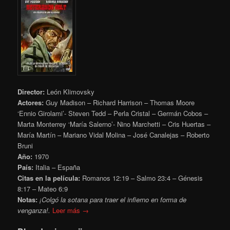
Director:
León Klimovsky
Actores:
Guy Madison – Richard Harrison – Thomas Moore
‘Ennio Girolami’- Steven Tedd – Perla Cristal – Germán Cobos –
Marta Monterrey ‘María Salerno’- Nino Marchetti – Cris Huertas –
María Martín – Mariano Vidal Molina – José Canalejas – Roberto
Bruni
Año:
1970
País:
Italia – España
Citas en la película:
Romanos 12:19 – Salmo 23:4 – Génesis
8:17 – Mateo 6:9
Notas:
¡Colgó la sotana para traer el infierno en forma de
venganza!.
Leer más →