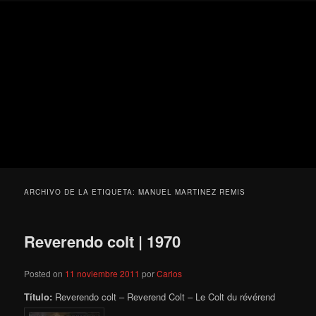
Ir
Ir
Secondary
Blog
al
al
menu
de
contenido
contenido
cine
Para todos los públicos
principal
secundario
pejino
Blog de cine pejino
ARCHIVO DE LA ETIQUETA:
MANUEL MARTINEZ REMIS
Reverendo colt | 1970
Posted on
11 noviembre 2011
por
Carlos
Título:
Reverendo colt – Reverend Colt – Le Colt du révérend