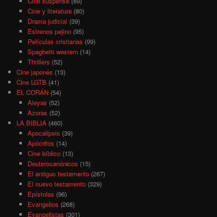
Cine suspense
(89)
Cine y literatura
(80)
Drama judicial
(39)
Estrenos pejino
(95)
Películas cristianas
(99)
Spaghetti western
(14)
Thrillers
(52)
Cine japonés
(13)
Cine LGTB
(41)
EL CORÁN
(54)
Aleyas
(52)
Azoras
(52)
LA BIBLIA
(460)
Apocalipsis
(39)
Apócrifos
(14)
Cine bíblico
(13)
Deuterocanónicos
(15)
El antiguo testamento
(267)
El nuevo testamento
(329)
Epístolas
(96)
Evangelios
(268)
Evangelistas
(301)