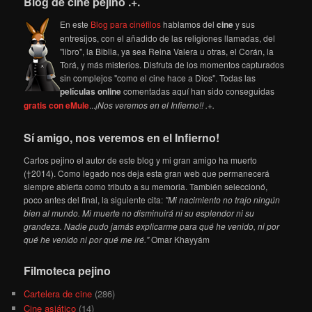
Blog de cine pejino .+.
En este
Blog para cinéfilos
hablamos del
cine
y sus
entresijos, con el añadido de las religiones llamadas, del
"libro", la Biblia, ya sea Reina Valera u otras, el Corán, la
Torá, y más misterios. Disfruta de los momentos capturados
sin complejos "como el cine hace a Dios". Todas las
películas online
comentadas aquí han sido conseguidas
gratis con eMule
...
¡Nos veremos en el Infierno!! .+.
Sí amigo, nos veremos en el Infierno!
Carlos pejino el autor de este blog y mi gran amigo ha muerto
(†2014). Como legado nos deja esta gran web que permanecerá
siempre abierta como tributo a su memoria. También seleccionó,
poco antes del final, la siguiente cita:
"Mi nacimiento no trajo ningún
bien al mundo. Mi muerte no disminuirá ni su esplendor ni su
grandeza. Nadie pudo jamás explicarme para qué he venido, ni por
qué he venido ni por qué me iré."
Omar Khayyám
Filmoteca pejino
Cartelera de cine
(286)
Cine asiático
(14)