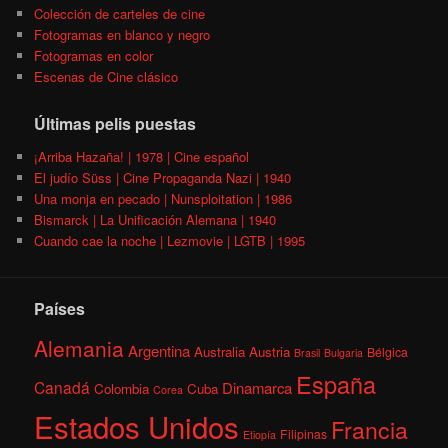
Colección de carteles de cine
Fotogramas en blanco y negro
Fotogramas en color
Escenas de Cine clásico
Últimas pelis puestas
¡Arriba Hazaña! | 1978 | Cine español
El judío Süss | Cine Propaganda Nazi | 1940
Una monja en pecado | Nunsploitation | 1986
Bismarck | La Unificación Alemana | 1940
Cuando cae la noche | Lezmovie | LGTB | 1995
Países
Alemania
Argentina
Australia
Austria
Bélgica
Brasil
Bulgaria
España
Canadá
Dinamarca
Colombia
Cuba
Corea
Estados Unidos
Francia
Filipinas
Etiopía