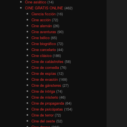
Cine asiático
(14)
CINE GRATIS ONLINE
(462)
Ciencia ficción
(16)
Cine acción
(72)
Cine alemán
(26)
Cine aventuras
(90)
Cine bélico
(65)
Cine biográfico
(72)
Cine carcelario
(44)
Cine clásico
(186)
Cine de catástrofes
(58)
Cine de comedia
(76)
Cine de espías
(12)
Cine de evasión
(169)
Cine de gánsteres
(27)
Cine de intriga
(74)
Cine de misterio
(46)
Cine de propaganda
(64)
Cine de psicópatas
(154)
Cine de terror
(72)
Cine del oeste
(52)
Cine drama
(368)