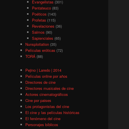
Evangelistas
(301)
Pentateuco
(83)
Poéticos
(143)
Profetas
(115)
Revelaciones
(36)
Salmos
(90)
Sapienciales
(65)
Nunsploitation
(35)
Películas eróticas
(72)
TORÁ
(88)
Pejino | Laredo | 2014
Películas online por años
Directores de cine
Directores musicales de cine
Actores cinematográficos
Cine por paises
Los protagonistas del cine
El cine y las películas históricas
El fenómeno del cine
Personajes bíblicos