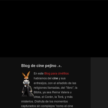
Blog de cine pejino .+.
En este
Blog para cinéfilos
hablamos del
cine
y sus
entresijos, con el añadido de las
religiones llamadas, del "libro", la
Biblia, ya sea Reina Valera u
otras, el Corán, la Torá, y más
misterios. Disfruta de los momentos
capturados sin complejos "como el cine