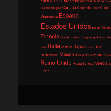
Argentina
Australia
Austria
Brasi
Canadá
Colombia
Cuba
Bélgica
Bulgaria
Corea
España
Dinamarca
Estados Unidos
Filipin
Etiopía
Francia
Grecia
Irl
Holanda
Hong Kong
Hungría
Italia
Japón
Jamaica
Libia
Israel
Kenia
México
Liechtenstein
Polonia
Noruega
Perú
Portu
Reino Unido
Suecia
Rusia
Senegal
S
Turquía