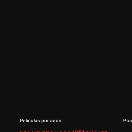
Películas por años
Pos
1954
1955
1935
1953