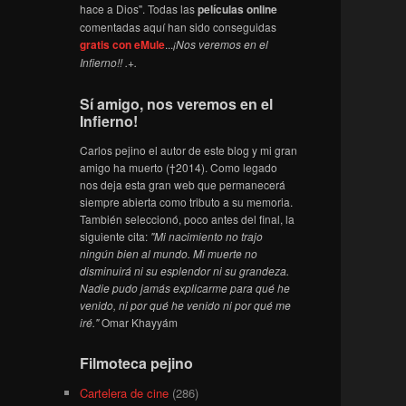
hace a Dios". Todas las
películas online
comentadas aquí han sido conseguidas
gratis con eMule
...
¡Nos veremos en el
Infierno!! .+.
Sí amigo, nos veremos en el
Infierno!
Carlos pejino el autor de este blog y mi gran
amigo ha muerto (†2014). Como legado
nos deja esta gran web que permanecerá
siempre abierta como tributo a su memoria.
También seleccionó, poco antes del final, la
siguiente cita:
"Mi nacimiento no trajo
ningún bien al mundo. Mi muerte no
disminuirá ni su esplendor ni su grandeza.
Nadie pudo jamás explicarme para qué he
venido, ni por qué he venido ni por qué me
iré."
Omar Khayyám
Filmoteca pejino
Cartelera de cine
(286)