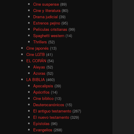
Cine suspense
(89)
Cine y literatura
(80)
Drama judicial
(39)
Estrenos pejino
(95)
Películas cristianas
(99)
Spaghetti western
(14)
Thrillers
(52)
Cine japonés
(13)
Cine LGTB
(41)
EL CORÁN
(54)
Aleyas
(52)
Azoras
(52)
LA BIBLIA
(460)
Apocalipsis
(39)
Apócrifos
(14)
Cine bíblico
(13)
Deuterocanónicos
(15)
El antiguo testamento
(267)
El nuevo testamento
(329)
Epístolas
(96)
Evangelios
(268)