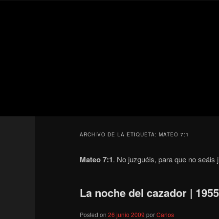
Ir
Ir
Secondary
al
al
menu
contenido
contenido
Para todos los públicos
principal
secundario
Blog de cine 
ARCHIVO DE LA ETIQUETA:
MATEO 7:1
Mateo 7:1
. No juzguéis, para que no seáis
La noche del cazador | 195
Posted on
26 junio 2009
por
Carlos