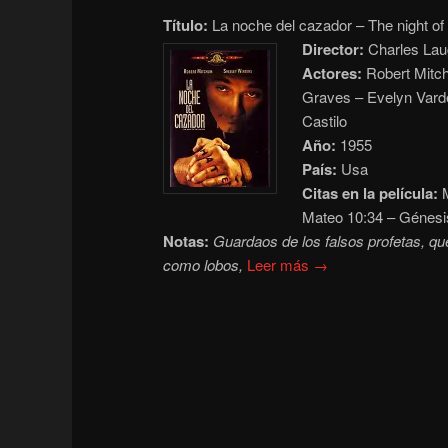
Título:
La noche del cazador – The night of 
Director:
Charles Lau
Actores:
Robert Mitch
Graves – Evelyn Varde
Castilo
Año:
1955
País:
Usa
Citas en la película:
M
Mateo 10:34
– Génesi
Notas:
Guardaos de los falsos profetas, qu
como lobos,
Leer más →