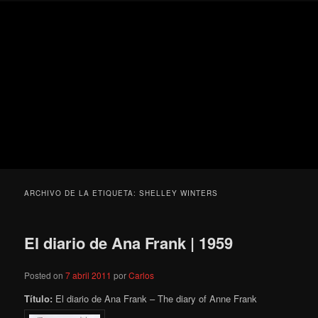
Ir
Ir
Secondary
Blog
al
al
menu
de
contenido
contenido
cine
Para todos los públicos
principal
secundario
pejino
Blog de cine pejino
ARCHIVO DE LA ETIQUETA:
SHELLEY WINTERS
El diario de Ana Frank | 1959
Posted on
7 abril 2011
por
Carlos
Título:
El diario de Ana Frank – The diary of Anne Frank