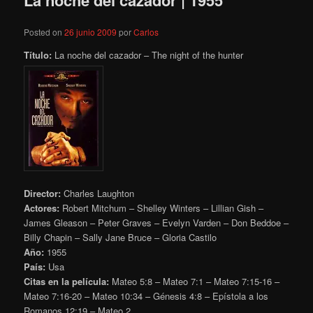
La noche del cazador | 1955
Posted on
26 junio 2009
por
Carlos
Título:
La noche del cazador – The night of the hunter
Director:
Charles Laughton
Actores:
Robert Mitchum – Shelley Winters – Lillian Gish –
James Gleason – Peter Graves – Evelyn Varden – Don Beddoe –
Billy Chapin – Sally Jane Bruce – Gloria Castilo
Año:
1955
País:
Usa
Citas en la película:
Mateo 5:8 – Mateo 7:1 – Mateo
7:15-16 –
Mateo 7:16-20 – Mateo 10:34
– Génesis 4:8 – Epístola a los
Romanos 12:19 – Mateo 2