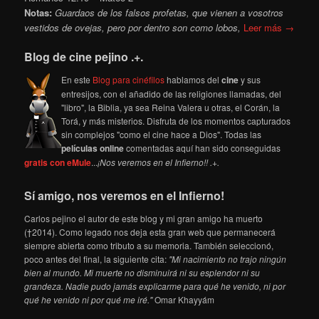
Notas:
Guardaos de los falsos profetas, que vienen a vosotros
vestidos de ovejas, pero por dentro son como lobos,
Leer más →
Blog de cine pejino .+.
En este
Blog para cinéfilos
hablamos del
cine
y sus
entresijos, con el añadido de las religiones llamadas, del
"libro", la Biblia, ya sea Reina Valera u otras, el Corán, la
Torá, y más misterios. Disfruta de los momentos capturados
sin complejos "como el cine hace a Dios". Todas las
películas online
comentadas aquí han sido conseguidas
gratis con eMule
...
¡Nos veremos en el Infierno!! .+.
Sí amigo, nos veremos en el Infierno!
Carlos pejino el autor de este blog y mi gran amigo ha muerto
(†2014). Como legado nos deja esta gran web que permanecerá
siempre abierta como tributo a su memoria. También seleccionó,
poco antes del final, la siguiente cita:
"Mi nacimiento no trajo ningún
bien al mundo. Mi muerte no disminuirá ni su esplendor ni su
grandeza. Nadie pudo jamás explicarme para qué he venido, ni por
qué he venido ni por qué me iré."
Omar Khayyám