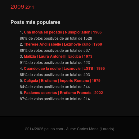
2009
2011
Posts más populares
Una monja en pecado | Nunsploitation | 1986
86
% de votos positivos de un total de
1528
Therese And Isabelle | Lezmovie culto | 1968
89
% de votos positivos de un total de
567
Malizia | Laura Antonelli | Erótica | 1973
91
% de votos positivos de un total de
423
Cuando cae la noche | Lezmovie | LGTB | 1995
85
% de votos positivos de un total de
403
Calígula | Erotismo | Imperio Romano | 1979
84
% de votos positivos de un total de
244
Pasiones secretas | Erotismo Francés | 2002
87
% de votos positivos de un total de
214
2014/2026 pejino.com - Autor: Carlos Mena (Laredo)