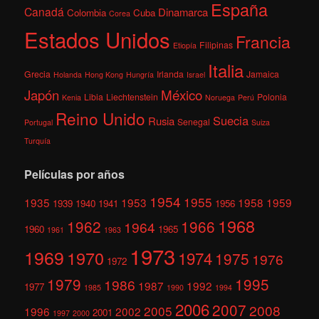
España
Canadá
Dinamarca
Colombia
Cuba
Corea
Estados Unidos
Francia
Filipinas
Etiopía
Italia
Grecia
Irlanda
Jamaica
Holanda
Hong Kong
Hungría
Israel
México
Japón
Libia
Liechtenstein
Polonia
Kenia
Noruega
Perú
Reino Unido
Suecia
Rusia
Senegal
Portugal
Suiza
Turquía
Películas por años
1954
1955
1935
1953
1958
1959
1939
1940
1941
1956
1968
1962
1966
1964
1960
1965
1961
1963
1973
1969
1970
1974
1975
1976
1972
1979
1995
1986
1987
1992
1977
1985
1990
1994
2006
2007
2008
2005
1996
2002
2001
1997
2000