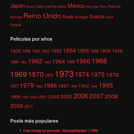
México
Japón
Libia
Liechtenstein
Polonia
Kenia
Noruega
Perú
Reino Unido
Suecia
Rusia
Senegal
Portugal
Suiza
Turquía
Películas por años
1954
1955
1935
1953
1958
1959
1939
1940
1941
1956
1968
1962
1966
1964
1960
1965
1961
1963
1973
1969
1970
1974
1975
1976
1972
1979
1995
1986
1987
1992
1977
1985
1990
1994
2006
2007
2008
2005
1996
2002
2001
1997
2000
2009
2011
Posts más populares
Una monja en pecado | Nunsploitation | 1986