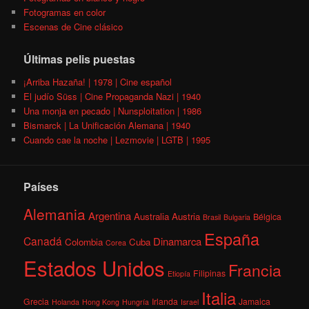
Fotogramas en color
Escenas de Cine clásico
Últimas pelis puestas
¡Arriba Hazaña! | 1978 | Cine español
El judío Süss | Cine Propaganda Nazi | 1940
Una monja en pecado | Nunsploitation | 1986
Bismarck | La Unificación Alemana | 1940
Cuando cae la noche | Lezmovie | LGTB | 1995
Países
Alemania
Argentina
Australia
Austria
Bélgica
Brasil
Bulgaria
España
Canadá
Dinamarca
Colombia
Cuba
Corea
Estados Unidos
Francia
Filipinas
Etiopía
Italia
Grecia
Irlanda
Jamaica
Holanda
Hong Kong
Hungría
Israel