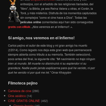
entresijos, con el añadido de las religiones llamadas, del
"libro", la Biblia, ya sea Reina Valera u otras, el Corán, la
Torá, y más misterios. Disfruta de los momentos capturados
sin complejos "como el cine hace a Dios". Todas las
películas online
comentadas aquí han sido conseguidas
gratis con eMule
...
¡Nos veremos en el Infierno!! .+.
Sí amigo, nos veremos en el Infierno!
Carlos pejino el autor de este blog y mi gran amigo ha muerto
(†2014). Como legado nos deja esta gran web que permanecerá
siempre abierta como tributo a su memoria. También seleccionó,
poco antes del final, la siguiente cita:
"Mi nacimiento no trajo ningún
bien al mundo. Mi muerte no disminuirá ni su esplendor ni su
grandeza. Nadie pudo jamás explicarme para qué he venido, ni por
qué he venido ni por qué me iré."
Omar Khayyám
Filmoteca pejino
Cartelera de cine
(286)
Cine asiático
(14)
CINE GRATIS ONLINE
(462)
Ciencia ficción
(16)