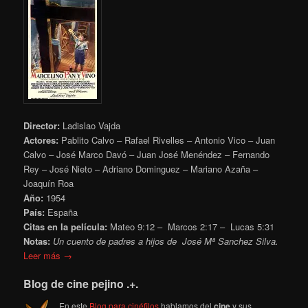
Director:
Ladislao Vajda
Actores:
Pablito Calvo – Rafael Rivelles – Antonio Vico – Juan
Calvo – José Marco Davó – Juan José Menéndez – Fernando
Rey – José Nieto – Adriano Dominguez – Mariano Azaña –
Joaquín Roa
Año:
1954
País:
España
Citas en la película:
Mateo 9:12
– Marcos 2:17 – Lucas 5:31
Notas:
Un cuento de padres a hijos de José Mª Sanchez Silva.
Leer más →
Blog de cine pejino .+.
En este
Blog para cinéfilos
hablamos del
cine
y sus