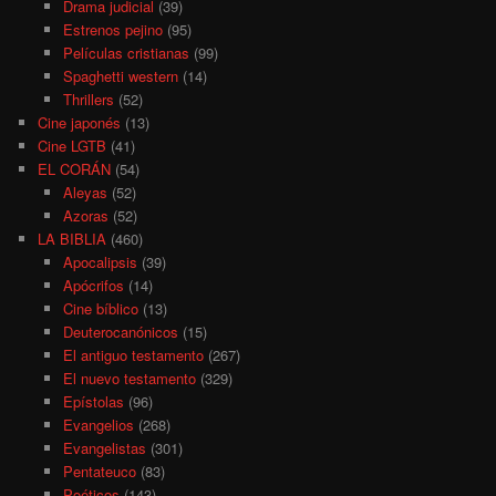
Drama judicial
(39)
Estrenos pejino
(95)
Películas cristianas
(99)
Spaghetti western
(14)
Thrillers
(52)
Cine japonés
(13)
Cine LGTB
(41)
EL CORÁN
(54)
Aleyas
(52)
Azoras
(52)
LA BIBLIA
(460)
Apocalipsis
(39)
Apócrifos
(14)
Cine bíblico
(13)
Deuterocanónicos
(15)
El antiguo testamento
(267)
El nuevo testamento
(329)
Epístolas
(96)
Evangelios
(268)
Evangelistas
(301)
Pentateuco
(83)
Poéticos
(143)