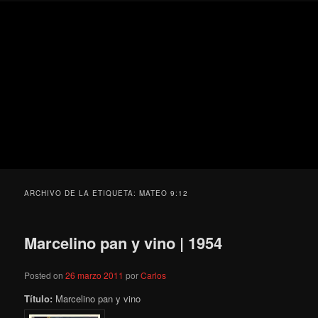
Ir
Ir
Secondary
Blog
al
al
menu
de
contenido
contenido
cine
Para todos los públicos
principal
secundario
pejino
Blog de cine pejino
ARCHIVO DE LA ETIQUETA:
MATEO 9:12
Marcelino pan y vino | 1954
Posted on
26 marzo 2011
por
Carlos
Título:
Marcelino pan y vino