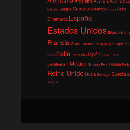
Argentina
Australia
Austria
Brasi
Canadá
Colombia
Cuba
Bélgica
Bulgaria
Corea
España
Dinamarca
Estados Unidos
Filipin
Etiopía
Francia
Grecia
Irl
Holanda
Hong Kong
Hungría
Italia
Japón
Jamaica
Libia
Israel
Kenia
México
Liechtenstein
Polonia
Noruega
Perú
Portu
Reino Unido
Suecia
Rusia
Senegal
S
Turquía