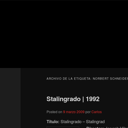
Ir
Ir
Secondary
al
al
menu
contenido
contenido
Para todos los públicos
principal
secundario
Blog de cine 
ARCHIVO DE LA ETIQUETA:
NORBERT SCHNEIDE
Stalingrado | 1992
Posted on
9 marzo 2009
por
Carlos
Título:
Stalingrado – Stalingrad