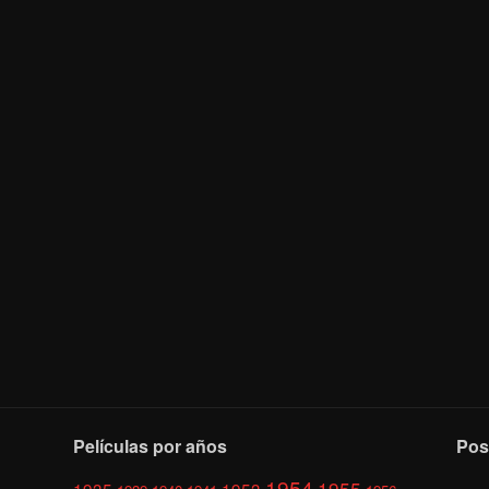
Películas por años
Pos
1954
1955
1935
1953