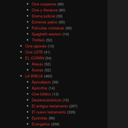
Cine suspense
(89)
Cine y literatura
(80)
Drama judicial
(39)
Estrenos pejino
(95)
Películas cristianas
(99)
Spaghetti western
(14)
Thrillers
(52)
Cine japonés
(13)
Cine LGTB
(41)
EL CORÁN
(54)
Aleyas
(52)
Azoras
(52)
LA BIBLIA
(460)
Apocalipsis
(39)
Apócrifos
(14)
Cine bíblico
(13)
Deuterocanónicos
(15)
El antiguo testamento
(267)
El nuevo testamento
(329)
Epístolas
(96)
Evangelios
(268)