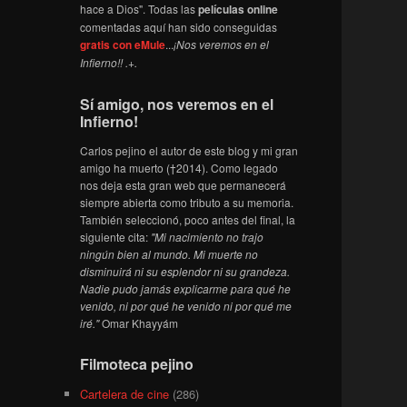
hace a Dios". Todas las
películas online
comentadas aquí han sido conseguidas
gratis con eMule
...
¡Nos veremos en el
Infierno!! .+.
Sí amigo, nos veremos en el
Infierno!
Carlos pejino el autor de este blog y mi gran
amigo ha muerto (†2014). Como legado
nos deja esta gran web que permanecerá
siempre abierta como tributo a su memoria.
También seleccionó, poco antes del final, la
siguiente cita:
"Mi nacimiento no trajo
ningún bien al mundo. Mi muerte no
disminuirá ni su esplendor ni su grandeza.
Nadie pudo jamás explicarme para qué he
venido, ni por qué he venido ni por qué me
iré."
Omar Khayyám
Filmoteca pejino
Cartelera de cine
(286)