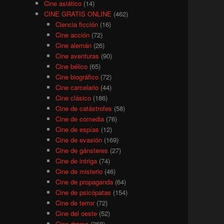
Cine asiático
(14)
CINE GRATIS ONLINE
(462)
Ciencia ficción
(16)
Cine acción
(72)
Cine alemán
(26)
Cine aventuras
(90)
Cine bélico
(65)
Cine biográfico
(72)
Cine carcelario
(44)
Cine clásico
(186)
Cine de catástrofes
(58)
Cine de comedia
(76)
Cine de espías
(12)
Cine de evasión
(169)
Cine de gánsteres
(27)
Cine de intriga
(74)
Cine de misterio
(46)
Cine de propaganda
(64)
Cine de psicópatas
(154)
Cine de terror
(72)
Cine del oeste
(52)
Cine drama
(368)