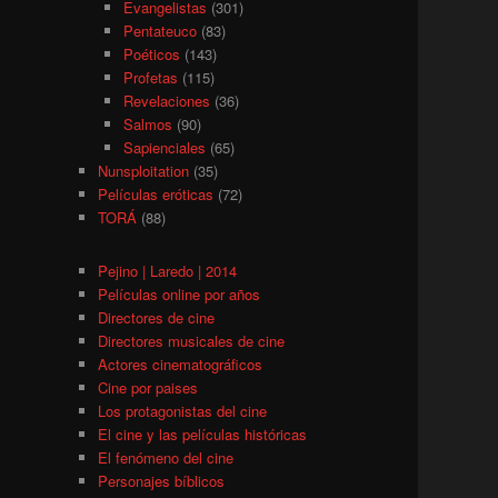
Evangelistas
(301)
Pentateuco
(83)
Poéticos
(143)
Profetas
(115)
Revelaciones
(36)
Salmos
(90)
Sapienciales
(65)
Nunsploitation
(35)
Películas eróticas
(72)
TORÁ
(88)
Pejino | Laredo | 2014
Películas online por años
Directores de cine
Directores musicales de cine
Actores cinematográficos
Cine por paises
Los protagonistas del cine
El cine y las películas históricas
El fenómeno del cine
Personajes bíblicos