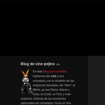
Blog de cine pejino .+.
En este
Blog para cinéfilos
hablamos del
cine
y sus
entresijos, con el añadido de las
religiones llamadas, del "libro", la
Biblia, ya sea Reina Valera u
otras, el Corán, la Torá, y más
misterios. Disfruta de los momentos
capturados sin complejos "como el cine