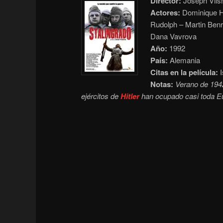
Director:
Joseph Vils
Actores:
Dominique H
Rudolph – Martin Benr
Dana Vavrova
Año:
1992
País:
Alemania
Citas en la película:
I
Notas:
Verano de 194
ejércitos de
Hitler
han ocupado casi toda Eu