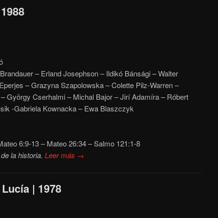
 1988
»
ó
Brandauer – Erland Josephson – Ildikó Bánsági – Walter
Eperjes – Grazyna Szapolowska – Colette Pilz-Warren –
– György Cserhalmi – Michal Bajor – Jirí Adamíra – Róbert
rusik -Gabriela Kownacka – Ewa Blaszczyk
ateo 6:9-13 – Mateo 26:34 – Salmo 121:1-8
e la historia.
Leer más →
Lucía | 1978