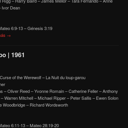
 Rigg – Harry Baird – James Mellor – Tara Fernando – Anne
 Ivor Dean
ateo 6:9-13 – Génesis 3:19
más →
bo | 1961
Curse of the Werewolf – La Nuit du loup-garou
her
ns – Oliver Reed – Yvonne Romain – Catherine Feller – Anthony
 Warren Mitchell – Michael Ripper – Peter Sallis – Ewen Solon
rge Woodbridge – Richard Wordsworth
ateo 6:11-13 – Mateo 28:19-20