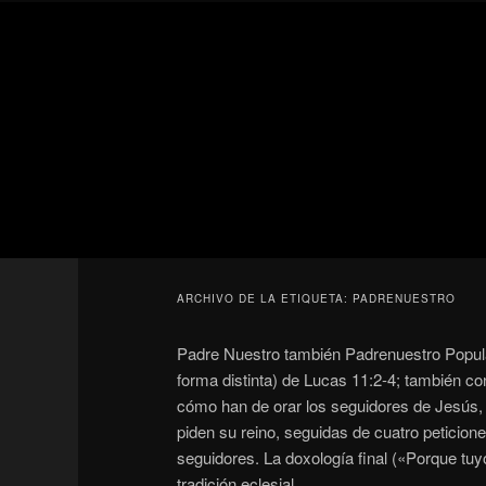
Ir
Ir
Secondary
al
al
menu
contenido
contenido
Para todos los públicos
principal
secundario
Blog de cine 
ARCHIVO DE LA ETIQUETA:
PADRENUESTRO
Padre Nuestro también Padrenuestro Popular
forma distinta) de Lucas 11:2-4; también c
cómo han de orar los seguidores de Jesús, 
piden su reino, seguidas de cuatro peticione
seguidores. La doxología final («Porque tuyo
tradición eclesial.