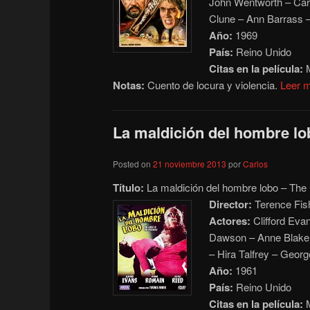
John Wentworth – Carl
Clune – Ann Barrass –
Año:
1969
País:
Reino Unido
Citas en la película:
M
Notas:
Cuento de locura y violencia.
Leer 
La maldición del hombre lo
Posted on
21 noviembre 2013
por
Carlos
Título:
La maldición del hombre lobo – The 
Director:
Terence Fis
Actores:
Clifford Eva
Dawson – Anne Blake –
– Hira Talfrey – Geo
Año:
1961
País:
Reino Unido
Citas en la película:
M