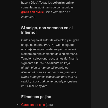
hace a Dios". Todas las
películas online
comentadas aquí han sido conseguidas
gratis con eMule
...
¡Nos veremos en el
Infierno!! .+.
Sí amigo, nos veremos en el
Infierno!
Carlos pejino el autor de este blog y mi gran
amigo ha muerto (†2014). Como legado
nos deja esta gran web que permanecerá
siempre abierta como tributo a su memoria.
También seleccionó, poco antes del final, la
siguiente cita:
"Mi nacimiento no trajo
ningún bien al mundo. Mi muerte no
disminuirá ni su esplendor ni su grandeza.
Nadie pudo jamás explicarme para qué he
venido, ni por qué he venido ni por qué me
iré."
Omar Khayyám
Filmoteca pejino
Cartelera de cine
(286)