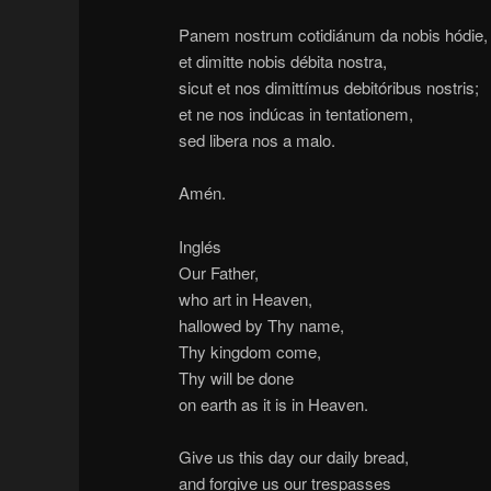
Panem nostrum cotidiánum da nobis hódie,
et dimitte nobis débita nostra,
sicut et nos dimittímus debitóribus nostris;
et ne nos indúcas in tentationem,
sed libera nos a malo.
Amén.
Inglés
Our Father,
who art in Heaven,
hallowed by Thy name,
Thy kingdom come,
Thy will be done
on earth as it is in Heaven.
Give us this day our daily bread,
and forgive us our trespasses