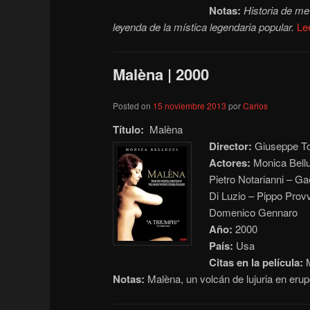
Notas:
Historia de met
leyenda de la mística legendaria popular.
Le
Malèna | 2000
Posted on
15 noviembre 2013
por
Carlos
Título:
Malèna
Director:
Giuseppe To
Actores:
Monica Bellu
Pietro Notarianni – Ga
Di Luzio – Pippo Provv
Domenico Gennaro
Año:
2000
País:
Usa
Citas en la película:
M
Notas:
Malèna, un volcán de lujuria en erup