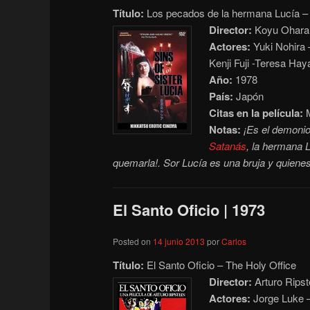
Título:
Los pecados de la hermana Lucía – S
Director:
Koyu Ohara
Actores:
Yuki Nohira 
Kenji Fuji -Teresa Ha
Año:
1978
País:
Japón
Citas en la película:
M
Notas:
¡Es el demonio,
Satanás
, la hermana 
quemarla!. Sor Lucía es una bruja y quienes
El Santo Oficio | 1973
Posted on
14 junio 2013
por
Carlos
Título:
El Santo Oficio – The Holy Office
Director:
Arturo Ripst
Actores:
Jorge Luke –