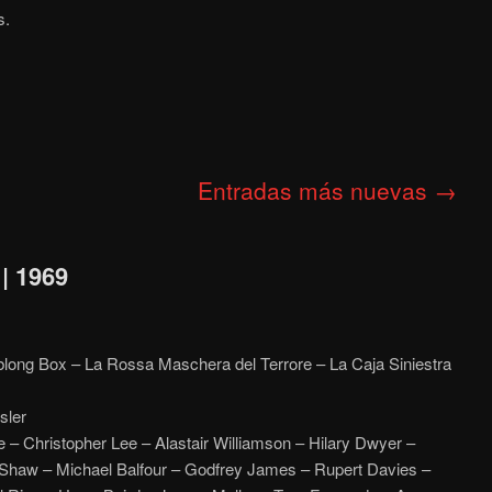
s.
Entradas más nuevas
→
| 1969
blong Box – La Rossa Maschera del Terrore – La Caja Siniestra
sler
 – Christopher Lee – Alastair Williamson – Hilary Dwyer –
 Shaw – Michael Balfour – Godfrey James – Rupert Davies –