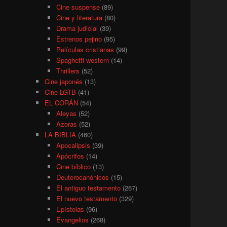
Cine suspense
(89)
Cine y literatura
(80)
Drama judicial
(39)
Estrenos pejino
(95)
Películas cristianas
(99)
Spaghetti western
(14)
Thrillers
(52)
Cine japonés
(13)
Cine LGTB
(41)
EL CORÁN
(54)
Aleyas
(52)
Azoras
(52)
LA BIBLIA
(460)
Apocalipsis
(39)
Apócrifos
(14)
Cine bíblico
(13)
Deuterocanónicos
(15)
El antiguo testamento
(267)
El nuevo testamento
(329)
Epístolas
(96)
Evangelios
(268)