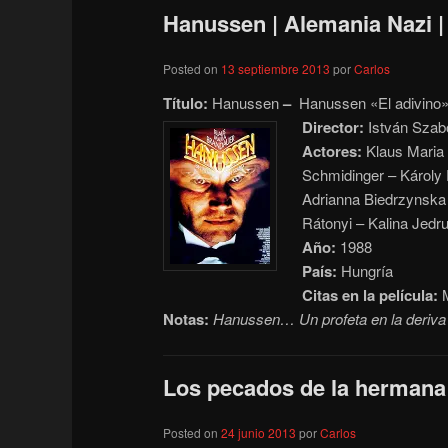
Hanussen | Alemania Nazi |
Posted on
13 septiembre 2013
por
Carlos
Título:
Hanussen
–
Hanussen «El adivino
Director:
István Szab
Actores:
Klaus Maria 
Schmidinger – Károly 
Adrianna Biedrzynska 
Rátonyi – Kalina Jed
Año:
1988
País:
Hungría
Citas en la película:
M
Notas:
Hanussen… Un profeta en la deriva d
Los pecados de la hermana 
Posted on
24 junio 2013
por
Carlos