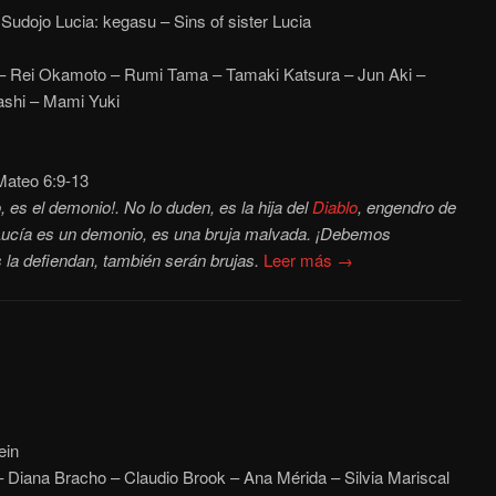
udojo Lucia: kegasu – Sins of sister Lucia
– Rei Okamoto – Rumi Tama – Tamaki Katsura – Jun Aki –
yashi – Mami Yuki
ateo 6:9-13
 es el demonio!. No lo duden, es la hija del
Diablo
, engendro de
Lucía es un demonio, es una bruja malvada. ¡Debemos
 la defiendan, también serán brujas.
Leer más →
ein
 Diana Bracho – Claudio Brook – Ana Mérida – Silvia Mariscal