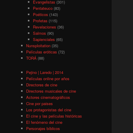
Evangelistas
(301)
Pentateuco
(83)
Poéticos
(143)
Profetas
(115)
Revelaciones
(36)
Salmos
(90)
Sapienciales
(65)
Nunsploitation
(35)
Películas eróticas
(72)
TORÁ
(88)
Pejino | Laredo | 2014
Películas online por años
Directores de cine
Directores musicales de cine
Actores cinematográficos
Cine por paises
Los protagonistas del cine
El cine y las películas históricas
El fenómeno del cine
Personajes bíblicos