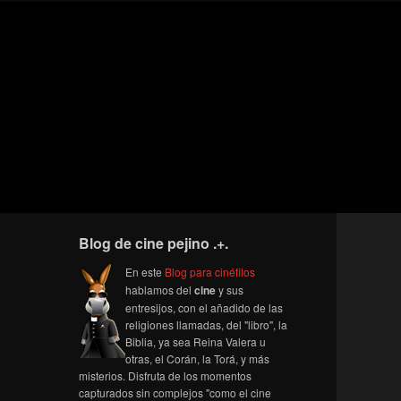
Blog de cine pejino .+.
En este
Blog para cinéfilos
hablamos del
cine
y sus
entresijos, con el añadido de las
religiones llamadas, del "libro", la
Biblia, ya sea Reina Valera u
otras, el Corán, la Torá, y más
misterios. Disfruta de los momentos
capturados sin complejos "como el cine