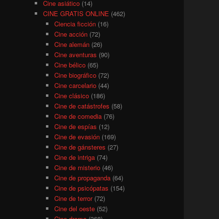
Cine asiático
(14)
CINE GRATIS ONLINE
(462)
Ciencia ficción
(16)
Cine acción
(72)
Cine alemán
(26)
Cine aventuras
(90)
Cine bélico
(65)
Cine biográfico
(72)
Cine carcelario
(44)
Cine clásico
(186)
Cine de catástrofes
(58)
Cine de comedia
(76)
Cine de espías
(12)
Cine de evasión
(169)
Cine de gánsteres
(27)
Cine de intriga
(74)
Cine de misterio
(46)
Cine de propaganda
(64)
Cine de psicópatas
(154)
Cine de terror
(72)
Cine del oeste
(52)
Cine drama
(368)