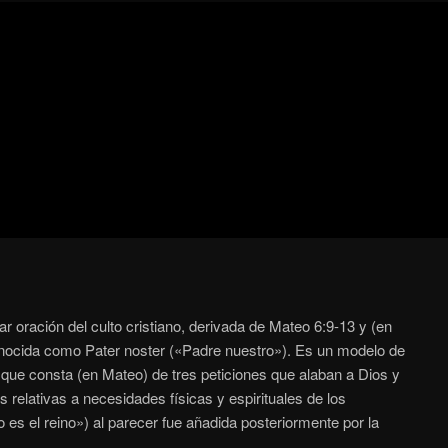
Blog
de
cine
pejino
pejino
 oración del culto cristiano, derivada de Mateo 6:9-13 y (en
onocida como Pater noster («Padre nuestro»). Es un modelo de
que consta (en Mateo) de tres peticiones que alaban a Dios y
s relativas a necesidades físicas y espirituales de los
 es el reino») al parecer fue añadida posteriormente por la