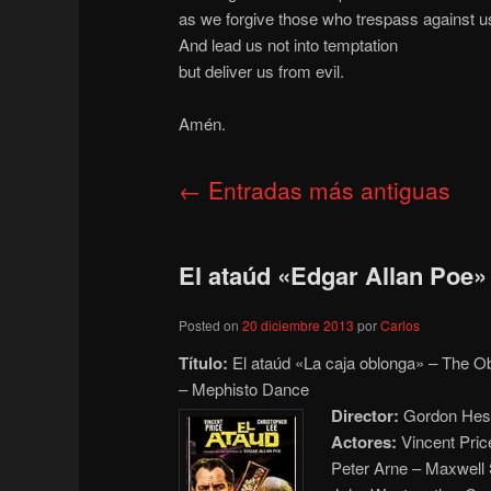
as we forgive those who trespass against u
And lead us not into temptation
but deliver us from evil.
Amén.
Navegación
←
Entradas más antiguas
de
entradas
El ataúd «Edgar Allan Poe» 
Posted on
20 diciembre 2013
por
Carlos
Título:
El ataúd «La caja oblonga» – The O
– Mephisto Dance
Director:
Gordon Hes
Actores:
Vincent Price
Peter Arne – Maxwell