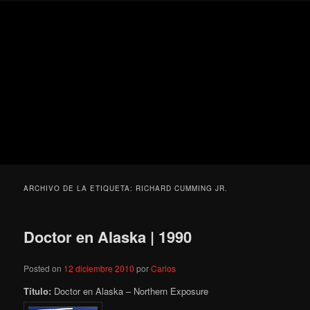
Ir
Ir
Secondary
Blog
al
al
menu
de
contenido
contenido
cine
Para todos los públicos
principal
secundario
pejino
Blog de cine pejino
ARCHIVO DE LA ETIQUETA:
RICHARD CUMMING JR.
Doctor en Alaska | 1990
Posted on
12 diciembre 2010
por
Carlos
Título:
Doctor en Alaska – Northern Exposure