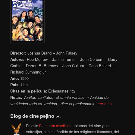
Director:
Joshua Brand – John Falsey
Actores:
Rob Morrow – Janine Turner – John Corbertt – Barry
Corbin – Darren E. Burrows – John Cullum – Doug Ballard –
Richard Cumming Jr.
Año:
1990
País:
Usa
Citas en la película:
Eclesiastés 1:2
Notas:
Vanitas vanitatum et omnia vanitas. «Vanidad de
vanidades todo es vanidad, dice el predicador.»
Leer más →
Blog de cine pejino .+.
En este
Blog para cinéfilos
hablamos del
cine
y sus
entresijos, con el añadido de las religiones llamadas, del