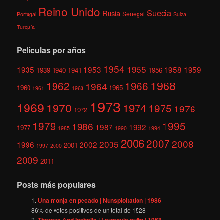
Reino Unido
Suecia
Rusia
Senegal
Portugal
Suiza
Turquía
Películas por años
1954
1955
1935
1953
1958
1959
1939
1940
1941
1956
1968
1962
1966
1964
1960
1965
1961
1963
1973
1969
1970
1974
1975
1976
1972
1979
1995
1986
1987
1992
1977
1985
1990
1994
2006
2007
2008
2005
1996
2002
2001
1997
2000
2009
2011
Posts más populares
Una monja en pecado | Nunsploitation | 1986
86
% de votos positivos de un total de
1528
Therese And Isabelle | Lezmovie culto | 1968