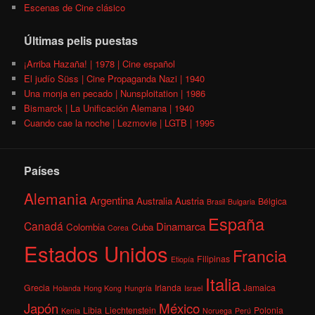
Escenas de Cine clásico
Últimas pelis puestas
¡Arriba Hazaña! | 1978 | Cine español
El judío Süss | Cine Propaganda Nazi | 1940
Una monja en pecado | Nunsploitation | 1986
Bismarck | La Unificación Alemana | 1940
Cuando cae la noche | Lezmovie | LGTB | 1995
Países
Alemania
Argentina
Australia
Austria
Bélgica
Brasil
Bulgaria
España
Canadá
Dinamarca
Colombia
Cuba
Corea
Estados Unidos
Francia
Filipinas
Etiopía
Italia
Grecia
Irlanda
Jamaica
Holanda
Hong Kong
Hungría
Israel
México
Japón
Libia
Liechtenstein
Polonia
Kenia
Noruega
Perú