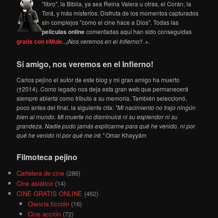
"libro", la Biblia, ya sea Reina Valera u otras, el Corán, la
Torá, y más misterios. Disfruta de los momentos capturados
sin complejos "como el cine hace a Dios". Todas las
películas online
comentadas aquí han sido conseguidas
gratis con eMule
...
¡Nos veremos en el Infierno!! .+.
Sí amigo, nos veremos en el Infierno!
Carlos pejino el autor de este blog y mi gran amigo ha muerto
(†2014). Como legado nos deja esta gran web que permanecerá
siempre abierta como tributo a su memoria. También seleccionó,
poco antes del final, la siguiente cita:
"Mi nacimiento no trajo ningún
bien al mundo. Mi muerte no disminuirá ni su esplendor ni su
grandeza. Nadie pudo jamás explicarme para qué he venido, ni por
qué he venido ni por qué me iré."
Omar Khayyám
Filmoteca pejino
Cartelera de cine
(286)
Cine asiático
(14)
CINE GRATIS ONLINE
(462)
Ciencia ficción
(16)
Cine acción
(72)