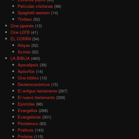
Películas cristianas
(99)
Spaghetti western
(14)
Thrillers
(52)
Cine japonés
(13)
Cine LGTB
(41)
EL CORÁN
(54)
Aleyas
(52)
Azoras
(52)
LA BIBLIA
(460)
Apocalipsis
(39)
Apócrifos
(14)
Cine bíblico
(13)
Deuterocanónicos
(15)
El antiguo testamento
(267)
El nuevo testamento
(329)
Epístolas
(96)
Evangelios
(268)
Evangelistas
(301)
Pentateuco
(83)
Poéticos
(143)
Profetas
(115)