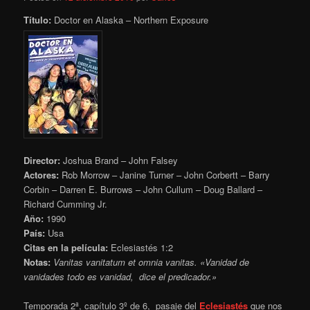
Título:
Doctor en Alaska – Northern Exposure
Director:
Joshua Brand – John Falsey
Actores:
Rob Morrow – Janine Turner – John Corbertt – Barry
Corbin – Darren E. Burrows – John Cullum – Doug Ballard –
Richard Cumming Jr.
Año:
1990
País:
Usa
Citas en la película:
Eclesiastés 1:2
Notas:
Vanitas vanitatum et omnia vanitas. «Vanidad de
vanidades todo es vanidad, dice el predicador.»
Temporada 2ª, capítulo
3º de 6, pasaje del
Eclesiastés
que nos