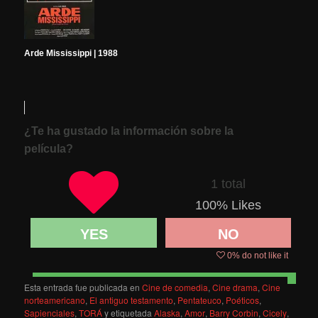
Arde Mississippi | 1988
¿Te ha gustado la información sobre la
película?
1 total
100
% Likes
YES
NO
0
% do not like it
Esta entrada fue publicada en
Cine de comedia
,
Cine drama
,
Cine
norteamericano
,
El antiguo testamento
,
Pentateuco
,
Poéticos
,
Sapienciales
,
TORÁ
y etiquetada
Alaska
,
Amor
,
Barry Corbin
,
Cicely
,