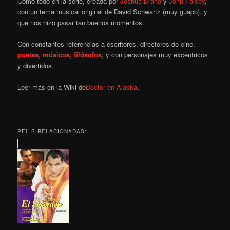
Como todo en la serie, creada por
Joshua Brand
y
John Falsey
,
con un tema musical original de David Schwartz (muy guapo), y
que nos hizo pasar tan buenos momentos.
Con constantes referencias a escritores, directores de cine,
poetas
,
músicos
,
filósofos
, y con personajes muy excentricos
y divertidos.
Leer más en la Wiki de
Doctor en Alaska
.
PELIS RELACIONADAS: