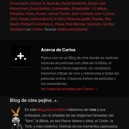
Circuncisión
,
Darren E. Burrows
,
David Schwartz
,
Doctor Joel
Fleischman
,
Doug Ballard
,
Eclesiastés
,
Eclesiastés 1:2
,
eMule
,
Filósofos
,
Frikis
,
Humor
,
Janine Turner
,
John Corbertt
,
John Cullum
,
John Falsey
,
Joshua Brand
,
K-OSO
,
Películas gratis
,
Poetas
,
Rey
David
,
Richard Cumming Jr.
,
Risas
,
Rob Morrow
,
Salomón
,
Vanitas
Vanitatum
por
Carlos
. Guarda
enlace permanente
.
Acerca de Carlos
Pejino.com es un Blog de cine donde se capturan
escenas de películas con citas de la biblia, el
Corán y otros libros sagrados, sin complejos.
Hacemos críticas de cine y referencias a todas las
películas online. Creamos trailers de películas y
los comentamos.
Ver todas las entradas por Carlos
→
Blog de cine pejino .+.
En este
Blog para cinéfilos
hablamos del
cine
y sus
entresijos, con el añadido de las religiones llamadas, del
"libro", la Biblia, ya sea Reina Valera u otras, el Corán, la
Torá, y más misterios. Disfruta de los momentos capturados