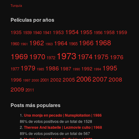
Turquía
Películas por años
1954
1955
1935
1953
1958
1959
1939
1940
1941
1956
1968
1962
1966
1964
1960
1965
1961
1963
1973
1969
1970
1974
1975
1976
1972
1979
1995
1986
1987
1992
1977
1985
1990
1994
2006
2007
2008
2005
1996
2002
2001
1997
2000
2009
2011
Posts más populares
Una monja en pecado | Nunsploitation | 1986
86
% de votos positivos de un total de
1528
Therese And Isabelle | Lezmovie culto | 1968
89
% de votos positivos de un total de
567