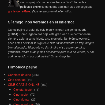
sin complejos "como el cine hace a Dios". Todas las
películas online
comentadas aquí han sido conseguidas
gratis con eMule
...
¡Nos veremos en el Infierno!! .+.
Sí amigo, nos veremos en el Infierno!
Carlos pejino el autor de este blog y mi gran amigo ha muerto
(†2014). Como legado nos deja esta gran web que permanecerá
siempre abierta como tributo a su memoria. También seleccionó,
poco antes del final, la siguiente cita:
"Mi nacimiento no trajo ningún
bien al mundo. Mi muerte no disminuirá ni su esplendor ni su
grandeza. Nadie pudo jamás explicarme para qué he venido, ni por
qué he venido ni por qué me iré."
Omar Khayyám
Filmoteca pejino
Cartelera de cine
(286)
Cine asiático
(14)
CINE GRATIS ONLINE
(462)
Ciencia ficción
(16)
Cine acción
(72)
Cine alemán
(26)
Cine aventuras
(90)