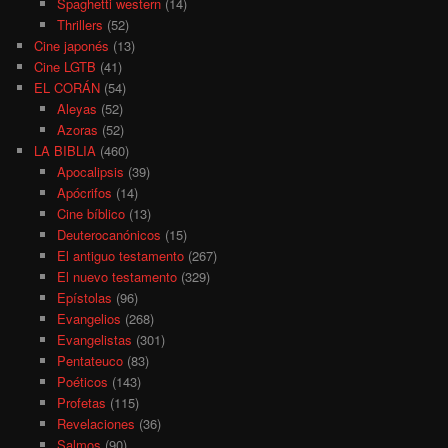
Spaghetti western
(14)
Thrillers
(52)
Cine japonés
(13)
Cine LGTB
(41)
EL CORÁN
(54)
Aleyas
(52)
Azoras
(52)
LA BIBLIA
(460)
Apocalipsis
(39)
Apócrifos
(14)
Cine bíblico
(13)
Deuterocanónicos
(15)
El antiguo testamento
(267)
El nuevo testamento
(329)
Epístolas
(96)
Evangelios
(268)
Evangelistas
(301)
Pentateuco
(83)
Poéticos
(143)
Profetas
(115)
Revelaciones
(36)
Salmos
(90)