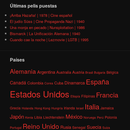
Últimas pelis puestas
¡Arriba Hazaña! | 1978 | Cine español
El judío Süss | Cine Propaganda Nazi | 1940
Una monja en pecado | Nunsploitation | 1986
Bismarck | La Unificación Alemana | 1940
Cuando cae la noche | Lezmovie | LGTB | 1995
Países
Alemania
Argentina
Australia
Austria
Bélgica
Brasil
Bulgaria
España
Canadá
Dinamarca
Colombia
Cuba
Corea
Estados Unidos
Francia
Filipinas
Etiopía
Italia
Grecia
Irlanda
Jamaica
Holanda
Hong Kong
Hungría
Israel
México
Japón
Libia
Liechtenstein
Polonia
Kenia
Noruega
Perú
Reino Unido
Suecia
Rusia
Senegal
Portugal
Suiza