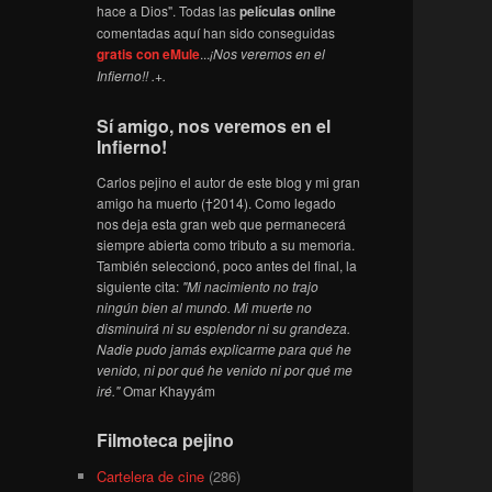
hace a Dios". Todas las
películas online
comentadas aquí han sido conseguidas
gratis con eMule
...
¡Nos veremos en el
Infierno!! .+.
Sí amigo, nos veremos en el
Infierno!
Carlos pejino el autor de este blog y mi gran
amigo ha muerto (†2014). Como legado
nos deja esta gran web que permanecerá
siempre abierta como tributo a su memoria.
También seleccionó, poco antes del final, la
siguiente cita:
"Mi nacimiento no trajo
ningún bien al mundo. Mi muerte no
disminuirá ni su esplendor ni su grandeza.
Nadie pudo jamás explicarme para qué he
venido, ni por qué he venido ni por qué me
iré."
Omar Khayyám
Filmoteca pejino
Cartelera de cine
(286)