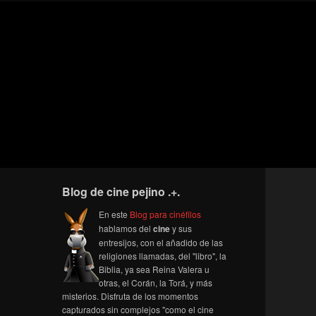
Blog de cine pejino .+.
En este
Blog para cinéfilos
hablamos del
cine
y sus
entresijos, con el añadido de las
religiones llamadas, del "libro", la
Biblia, ya sea Reina Valera u
otras, el Corán, la Torá, y más
misterios. Disfruta de los momentos
capturados sin complejos "como el cine