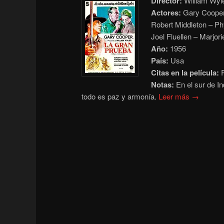
Director:
William Wyl
Actores:
Gary Cooper 
Robert Middleton – Ph
Joel Fluellen – Marjor
Año:
1956
País:
Usa
Citas en la película:
P
Notas:
En el sur de I
todo es paz y armonía.
Leer más →