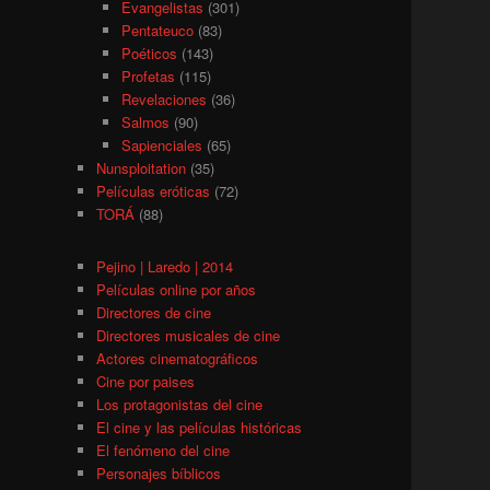
Evangelistas
(301)
Pentateuco
(83)
Poéticos
(143)
Profetas
(115)
Revelaciones
(36)
Salmos
(90)
Sapienciales
(65)
Nunsploitation
(35)
Películas eróticas
(72)
TORÁ
(88)
Pejino | Laredo | 2014
Películas online por años
Directores de cine
Directores musicales de cine
Actores cinematográficos
Cine por paises
Los protagonistas del cine
El cine y las películas históricas
El fenómeno del cine
Personajes bíblicos