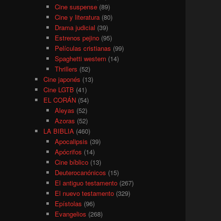
Cine suspense
(89)
Cine y literatura
(80)
Drama judicial
(39)
Estrenos pejino
(95)
Películas cristianas
(99)
Spaghetti western
(14)
Thrillers
(52)
Cine japonés
(13)
Cine LGTB
(41)
EL CORÁN
(54)
Aleyas
(52)
Azoras
(52)
LA BIBLIA
(460)
Apocalipsis
(39)
Apócrifos
(14)
Cine bíblico
(13)
Deuterocanónicos
(15)
El antiguo testamento
(267)
El nuevo testamento
(329)
Epístolas
(96)
Evangelios
(268)