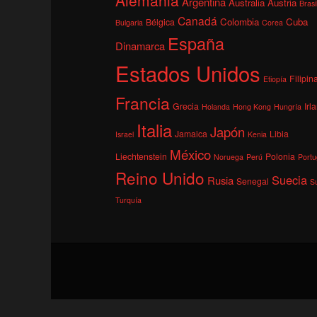
Argentina
Australia
Austria
Brasi
Canadá
Colombia
Cuba
Bélgica
Bulgaria
Corea
España
Dinamarca
Estados Unidos
Filipin
Etiopía
Francia
Grecia
Irl
Holanda
Hong Kong
Hungría
Italia
Japón
Jamaica
Libia
Israel
Kenia
México
Liechtenstein
Polonia
Noruega
Perú
Portu
Reino Unido
Suecia
Rusia
Senegal
S
Turquía