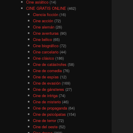
Cine asiático
(14)
CINE GRATIS ONLINE
(462)
Ciencia ficción
(16)
Cine acción
(72)
Cine alemán
(26)
Cine aventuras
(90)
Cine bélico
(65)
Cine biográfico
(72)
Cine carcelario
(44)
Cine clásico
(186)
Cine de catástrofes
(58)
Cine de comedia
(76)
Cine de espías
(12)
Cine de evasión
(169)
Cine de gánsteres
(27)
Cine de intriga
(74)
Cine de misterio
(46)
Cine de propaganda
(64)
Cine de psicópatas
(154)
Cine de terror
(72)
Cine del oeste
(52)
Cine drama
(368)