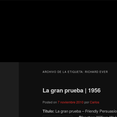
Ir
Ir
Secondary
al
al
menu
contenido
contenido
Para todos los públicos
principal
secundario
Blog de cine 
ARCHIVO DE LA ETIQUETA:
RICHARD EVER
La gran prueba | 1956
Posted on
7 noviembre 2010
por
Carlos
Título:
La gran prueba – Friendly Persuasi