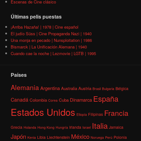
Escenas de Cine clásico
Últimas pelis puestas
¡Arriba Hazaña! | 1978 | Cine español
El judío Süss | Cine Propaganda Nazi | 1940
Una monja en pecado | Nunsploitation | 1986
Bismarck | La Unificación Alemana | 1940
Cuando cae la noche | Lezmovie | LGTB | 1995
Países
Alemania
Argentina
Australia
Austria
Bélgica
Brasil
Bulgaria
España
Canadá
Dinamarca
Colombia
Cuba
Corea
Estados Unidos
Francia
Filipinas
Etiopía
Italia
Grecia
Irlanda
Jamaica
Holanda
Hong Kong
Hungría
Israel
México
Japón
Libia
Liechtenstein
Polonia
Kenia
Noruega
Perú