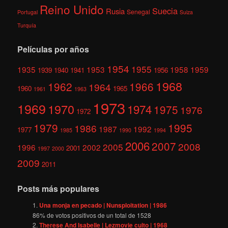
Reino Unido
Suecia
Rusia
Senegal
Portugal
Suiza
Turquía
Películas por años
1954
1955
1935
1953
1958
1959
1939
1940
1941
1956
1968
1962
1966
1964
1960
1965
1961
1963
1973
1969
1970
1974
1975
1976
1972
1979
1995
1986
1987
1992
1977
1985
1990
1994
2006
2007
2008
2005
1996
2002
2001
1997
2000
2009
2011
Posts más populares
Una monja en pecado | Nunsploitation | 1986
86
% de votos positivos de un total de
1528
Therese And Isabelle | Lezmovie culto | 1968