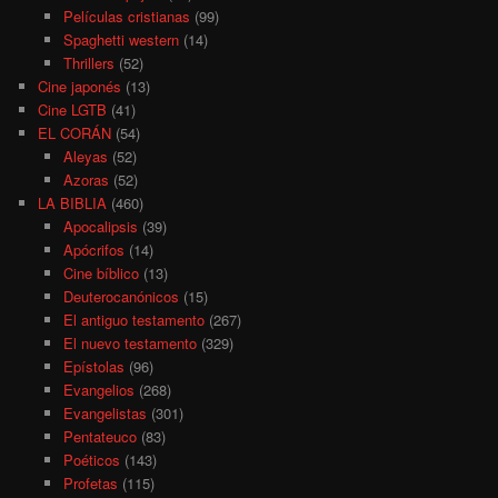
Películas cristianas
(99)
Spaghetti western
(14)
Thrillers
(52)
Cine japonés
(13)
Cine LGTB
(41)
EL CORÁN
(54)
Aleyas
(52)
Azoras
(52)
LA BIBLIA
(460)
Apocalipsis
(39)
Apócrifos
(14)
Cine bíblico
(13)
Deuterocanónicos
(15)
El antiguo testamento
(267)
El nuevo testamento
(329)
Epístolas
(96)
Evangelios
(268)
Evangelistas
(301)
Pentateuco
(83)
Poéticos
(143)
Profetas
(115)