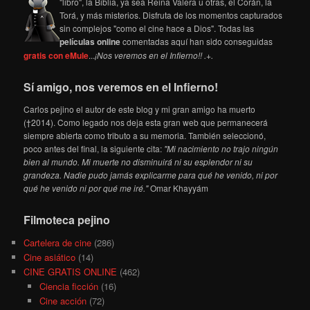
"libro", la Biblia, ya sea Reina Valera u otras, el Corán, la
Torá, y más misterios. Disfruta de los momentos capturados
sin complejos "como el cine hace a Dios". Todas las
películas online
comentadas aquí han sido conseguidas
gratis con eMule
...
¡Nos veremos en el Infierno!! .+.
Sí amigo, nos veremos en el Infierno!
Carlos pejino el autor de este blog y mi gran amigo ha muerto
(†2014). Como legado nos deja esta gran web que permanecerá
siempre abierta como tributo a su memoria. También seleccionó,
poco antes del final, la siguiente cita:
"Mi nacimiento no trajo ningún
bien al mundo. Mi muerte no disminuirá ni su esplendor ni su
grandeza. Nadie pudo jamás explicarme para qué he venido, ni por
qué he venido ni por qué me iré."
Omar Khayyám
Filmoteca pejino
Cartelera de cine
(286)
Cine asiático
(14)
CINE GRATIS ONLINE
(462)
Ciencia ficción
(16)
Cine acción
(72)