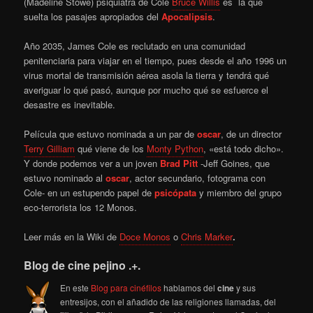
(Madeline Stowe)
psiquiatra de Cole
Bruce Willis
es la qué
suelta los pasajes apropiados del
Apocalipsis
.
Año 2035, James Cole es reclutado en una comunidad
penitenciaria para viajar en el tiempo, pues desde el año 1996 un
virus mortal de transmisión aérea asola la tierra y tendrá qué
averiguar lo qué pasó, aunque por mucho qué se esfuerce el
desastre es inevitable.
Película que estuvo nominada a un par de
oscar
, de un director
Terry Gilliam
qué viene de los
Monty Python
, «está todo dicho».
Y donde podemos ver a un joven
Brad Pitt
-Jeff Goines, que
estuvo nominado al
oscar
, actor secundario, fotograma con
Cole- en un estupendo papel de
psicópata
y miembro del grupo
eco-terrorista los 12 Monos.
Leer más en la Wiki de
Doce Monos
o
Chris Marker
.
Blog de cine pejino .+.
En este
Blog para cinéfilos
hablamos del
cine
y sus
entresijos, con el añadido de las religiones llamadas, del