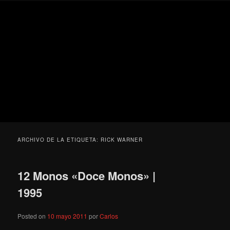
Ir
Ir
Secondary
Blog
al
al
menu
de
contenido
contenido
cine
Para todos los públicos
principal
secundario
pejino
Blog de cine pejino
ARCHIVO DE LA ETIQUETA:
RICK WARNER
12 Monos «Doce Monos» |
1995
Posted on
10 mayo 2011
por
Carlos