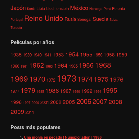
México
Japón
Libia
Liechtenstein
Polonia
Kenia
Noruega
Perú
Reino Unido
Suecia
Rusia
Senegal
Portugal
Suiza
Turquía
Películas por años
1954
1955
1935
1953
1958
1959
1939
1940
1941
1956
1968
1962
1966
1964
1960
1965
1961
1963
1973
1969
1970
1974
1975
1976
1972
1979
1995
1986
1987
1992
1977
1985
1990
1994
2006
2007
2008
2005
1996
2002
2001
1997
2000
2009
2011
Posts más populares
Una monja en pecado | Nunsploitation | 1986