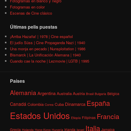
Fotogramas en blanco y negro
Fotogramas en color
Escenas de Cine clásico
Últimas pelis puestas
¡Arriba Hazaña! | 1978 | Cine español
El judío Süss | Cine Propaganda Nazi | 1940
Una monja en pecado | Nunsploitation | 1986
Bismarck | La Unificación Alemana | 1940
Cuando cae la noche | Lezmovie | LGTB | 1995
Países
Alemania
Argentina
Australia
Austria
Bélgica
Brasil
Bulgaria
España
Canadá
Dinamarca
Colombia
Cuba
Corea
Estados Unidos
Francia
Filipinas
Etiopía
Italia
Grecia
Irlanda
Jamaica
Holanda
Hong Kong
Hungría
Israel