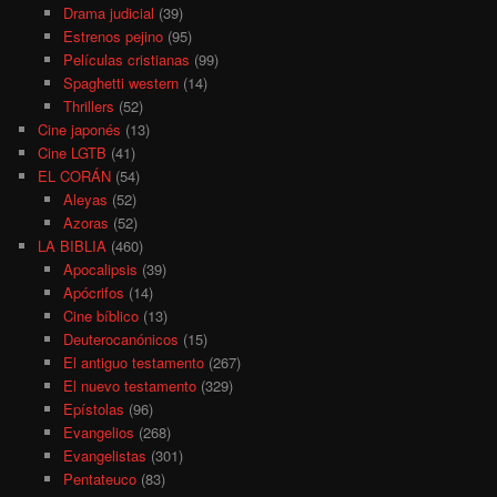
Drama judicial
(39)
Estrenos pejino
(95)
Películas cristianas
(99)
Spaghetti western
(14)
Thrillers
(52)
Cine japonés
(13)
Cine LGTB
(41)
EL CORÁN
(54)
Aleyas
(52)
Azoras
(52)
LA BIBLIA
(460)
Apocalipsis
(39)
Apócrifos
(14)
Cine bíblico
(13)
Deuterocanónicos
(15)
El antiguo testamento
(267)
El nuevo testamento
(329)
Epístolas
(96)
Evangelios
(268)
Evangelistas
(301)
Pentateuco
(83)