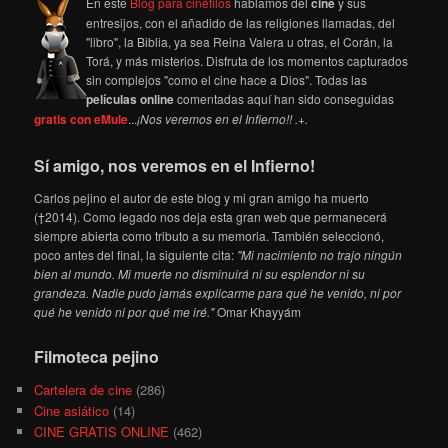
En este
Blog para cinéfilos
hablamos del
cine
y sus
entresijos, con el añadido de las religiones llamadas, del
"libro", la Biblia, ya sea Reina Valera u otras, el Corán, la
Torá, y más misterios. Disfruta de los momentos capturados
sin complejos "como el cine hace a Dios". Todas las
películas online
comentadas aquí han sido conseguidas
gratis con eMule
...
¡Nos veremos en el Infierno!! .+.
Sí amigo, nos veremos en el Infierno!
Carlos pejino el autor de este blog y mi gran amigo ha muerto
(†2014). Como legado nos deja esta gran web que permanecerá
siempre abierta como tributo a su memoria. También seleccionó,
poco antes del final, la siguiente cita:
"Mi nacimiento no trajo ningún
bien al mundo. Mi muerte no disminuirá ni su esplendor ni su
grandeza. Nadie pudo jamás explicarme para qué he venido, ni por
qué he venido ni por qué me iré."
Omar Khayyám
Filmoteca pejino
Cartelera de cine
(286)
Cine asiático
(14)
CINE GRATIS ONLINE
(462)