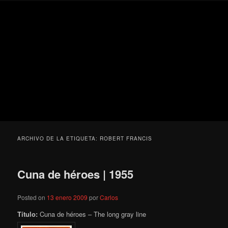
Ir
Ir
Secondary
Blog
al
al
menu
de
contenido
contenido
cine
Para todos los públicos
principal
secundario
pejino
Blog de cine pejino
ARCHIVO DE LA ETIQUETA:
ROBERT FRANCIS
Cuna de héroes | 1955
Posted on
13 enero 2009
por
Carlos
Título:
Cuna de héroes – The long gray line