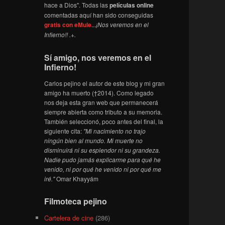
hace a Dios". Todas las
películas online
comentadas aquí han sido conseguidas
gratis con eMule
...
¡Nos veremos en el
Infierno!! .+.
Sí amigo, nos veremos en el
Infierno!
Carlos pejino el autor de este blog y mi gran
amigo ha muerto (†2014). Como legado
nos deja esta gran web que permanecerá
siempre abierta como tributo a su memoria.
También seleccionó, poco antes del final, la
siguiente cita:
"Mi nacimiento no trajo
ningún bien al mundo. Mi muerte no
disminuirá ni su esplendor ni su grandeza.
Nadie pudo jamás explicarme para qué he
venido, ni por qué he venido ni por qué me
iré."
Omar Khayyám
Filmoteca pejino
Cartelera de cine
(286)