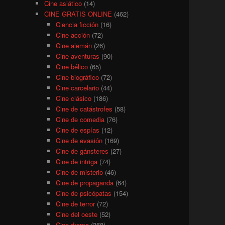
Cine asiático
(14)
CINE GRATIS ONLINE
(462)
Ciencia ficción
(16)
Cine acción
(72)
Cine alemán
(26)
Cine aventuras
(90)
Cine bélico
(65)
Cine biográfico
(72)
Cine carcelario
(44)
Cine clásico
(186)
Cine de catástrofes
(58)
Cine de comedia
(76)
Cine de espías
(12)
Cine de evasión
(169)
Cine de gánsteres
(27)
Cine de intriga
(74)
Cine de misterio
(46)
Cine de propaganda
(64)
Cine de psicópatas
(154)
Cine de terror
(72)
Cine del oeste
(52)
Cine drama
(368)