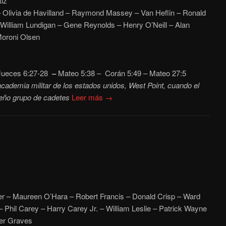
iz
– Olivia de Havilland – Raymond Massey – Van Heflin – Ronald
William Lundigan – Gene Reynolds – Henry O’Neill – Alan
Moroni Olsen
ueces 6:27-28
–
Mateo 5:38
– Corán 5:49 – Mateo 27:5
cademia militar de los estados unidos, West Point, cuando el
eño grupo de cadetes
Leer más →
 – Maureen O’Hara – Robert Francis – Donald Crisp – Ward
 Phil Carey – Harry Carey Jr. – William Leslie – Patrick Wayne
er Graves