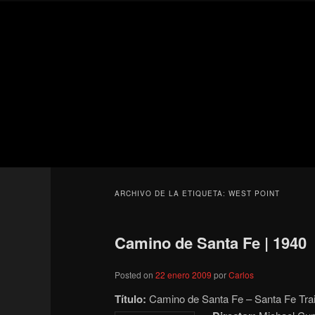
Ir
Ir
Secondary
al
al
menu
contenido
contenido
Para todos los públicos
principal
secundario
Blog de cine 
ARCHIVO DE LA ETIQUETA:
WEST POINT
Camino de Santa Fe | 1940
Posted on
22 enero 2009
por
Carlos
Título:
Camino de Santa Fe – Santa Fe Trai