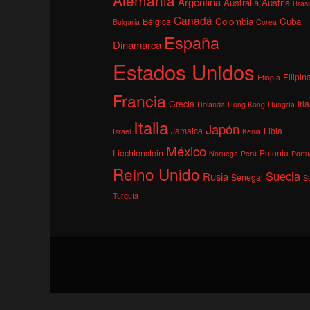
Argentina
Australia
Austria
Brasi
Canadá
Colombia
Cuba
Bélgica
Bulgaria
Corea
España
Dinamarca
Estados Unidos
Filipin
Etiopía
Francia
Grecia
Irl
Holanda
Hong Kong
Hungría
Italia
Japón
Jamaica
Libia
Israel
Kenia
México
Liechtenstein
Polonia
Noruega
Perú
Portu
Reino Unido
Suecia
Rusia
Senegal
S
Turquía