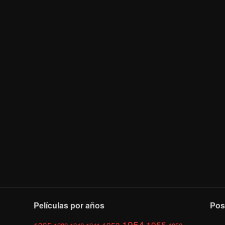
Películas por años
Pos
1954
1955
1935
1953