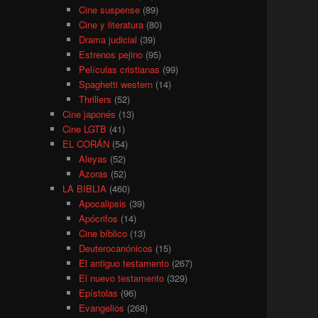
Cine suspense
(89)
Cine y literatura
(80)
Drama judicial
(39)
Estrenos pejino
(95)
Películas cristianas
(99)
Spaghetti western
(14)
Thrillers
(52)
Cine japonés
(13)
Cine LGTB
(41)
EL CORÁN
(54)
Aleyas
(52)
Azoras
(52)
LA BIBLIA
(460)
Apocalipsis
(39)
Apócrifos
(14)
Cine bíblico
(13)
Deuterocanónicos
(15)
El antiguo testamento
(267)
El nuevo testamento
(329)
Epístolas
(96)
Evangelios
(268)