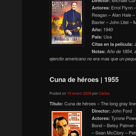
Dire
ctor:
Michael Curt
Actores:
Errol Flynn 
Reagan – Alan Hale – 
Baxter – John Litel – 
Año:
1940
País:
Usa
Citas en la película:
J
Notas:
Año de 1854, a
ejercito americano no era mas que un pequ
Cuna de héroes | 1955
Posted on
13 enero 2009
por
Carlos
Título:
Cuna de héroes – The long gray line
Director:
John Ford
Actores:
Tyrone Power
Bond – Betsy Palmer –
– Sean McClory – Pet