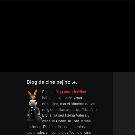
Blog de cine pejino .+.
En este
Blog para cinéfilos
hablamos del
cine
y sus
entresijos, con el añadido de las
religiones llamadas, del "libro", la
Biblia, ya sea Reina Valera u
otras, el Corán, la Torá, y más
misterios. Disfruta de los momentos
capturados sin complejos "como el cine