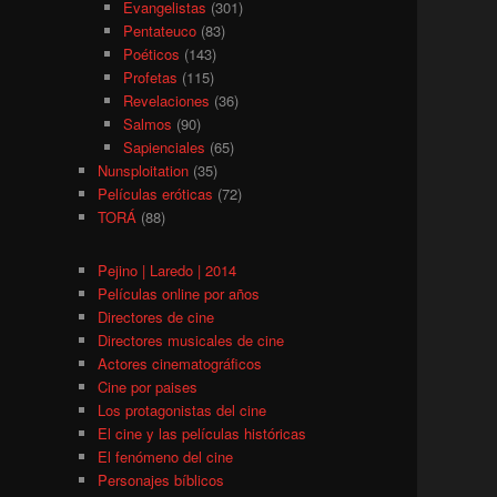
Evangelistas
(301)
Pentateuco
(83)
Poéticos
(143)
Profetas
(115)
Revelaciones
(36)
Salmos
(90)
Sapienciales
(65)
Nunsploitation
(35)
Películas eróticas
(72)
TORÁ
(88)
Pejino | Laredo | 2014
Películas online por años
Directores de cine
Directores musicales de cine
Actores cinematográficos
Cine por paises
Los protagonistas del cine
El cine y las películas históricas
El fenómeno del cine
Personajes bíblicos