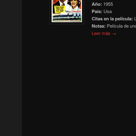
Año:
1955
País:
Usa
Citas en la película:
L
Notas:
Película de un
Leer más →