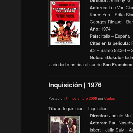
Director:
Anthony M. D
Actores:
Lee Van Clee
Karen Yeh – Erika Bla
Georges Rigaud – Bart
Año:
1974
País:
Italia – España
Citas en la película:
R
9:3 – Salmo 83:3-4 – 
Notas:
«
Dakota
» ladr
la ciudad mas rica al sur de
San Francisco
Inquisición | 1976
Posted on
14 noviembre 2009
por
Carlos
Título:
Inquisición – Inquisition
Director:
Jacinto Mol
Actores:
Paul Naschy 
Isbert – Julia Saly – 