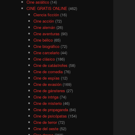
Cine asiático
(14)
CINE GRATIS ONLINE
(462)
Ciencia ficción
(16)
Cine acción
(72)
Cine alemán
(26)
Cine aventuras
(90)
Cine bélico
(65)
Cine biográfico
(72)
Cine carcelario
(44)
Cine clásico
(186)
Cine de catástrofes
(58)
Cine de comedia
(76)
Cine de espías
(12)
Cine de evasión
(169)
Cine de gánsteres
(27)
Cine de intriga
(74)
Cine de misterio
(46)
Cine de propaganda
(64)
Cine de psicópatas
(154)
Cine de terror
(72)
Cine del oeste
(52)
Cine drama
(368)