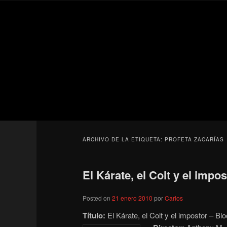
Ir
Ir
Secondary
al
al
menu
contenido
contenido
Para todos los públicos
principal
secundario
Blog de cine 
ARCHIVO DE LA ETIQUETA:
PROFETA ZACARÍAS
El Kárate, el Colt y el impos
Posted on
21 enero 2010
por
Carlos
Título:
El Kárate, el Colt y el impostor – Bl