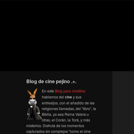
Blog de cine pejino .+.
En este
Blog para cinéfilos
hablamos del
cine
y sus
entresijos, con el añadido de las
religiones llamadas, del "libro", la
Biblia, ya sea Reina Valera u
otras, el Corán, la Torá, y más
misterios. Disfruta de los momentos
capturados sin complejos "como el cine