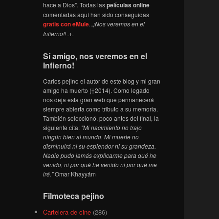
hace a Dios". Todas las
películas online
comentadas aquí han sido conseguidas
gratis con eMule
...
¡Nos veremos en el
Infierno!! .+.
Sí amigo, nos veremos en el
Infierno!
Carlos pejino el autor de este blog y mi gran
amigo ha muerto (†2014). Como legado
nos deja esta gran web que permanecerá
siempre abierta como tributo a su memoria.
También seleccionó, poco antes del final, la
siguiente cita:
"Mi nacimiento no trajo
ningún bien al mundo. Mi muerte no
disminuirá ni su esplendor ni su grandeza.
Nadie pudo jamás explicarme para qué he
venido, ni por qué he venido ni por qué me
iré."
Omar Khayyám
Filmoteca pejino
Cartelera de cine
(286)