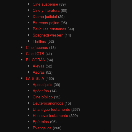
Cine suspense
(89)
Cine y literatura
(80)
Drama judicial
(39)
Estrenos pejino
(95)
Películas cristianas
(99)
Spaghetti western
(14)
Thrillers
(52)
Cine japonés
(13)
Cine LGTB
(41)
EL CORÁN
(54)
Aleyas
(52)
Azoras
(52)
LA BIBLIA
(460)
Apocalipsis
(39)
Apócrifos
(14)
Cine bíblico
(13)
Deuterocanónicos
(15)
El antiguo testamento
(267)
El nuevo testamento
(329)
Epístolas
(96)
Evangelios
(268)