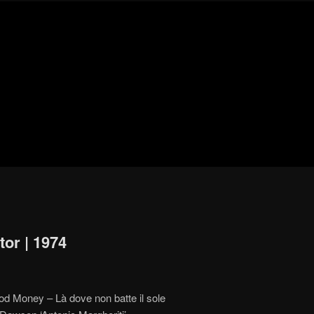
Blog
de
cine
pejino
pejino
tor | 1974
ood Money – Là dove non batte il sole