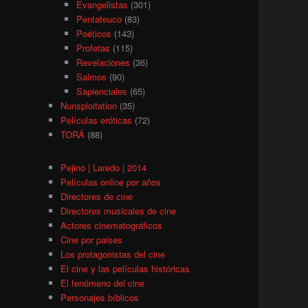
Evangelistas
(301)
Pentateuco
(83)
Poéticos
(143)
Profetas
(115)
Revelaciones
(36)
Salmos
(90)
Sapienciales
(65)
Nunsploitation
(35)
Películas eróticas
(72)
TORÁ
(88)
Pejino | Laredo | 2014
Películas online por años
Directores de cine
Directores musicales de cine
Actores cinematográficos
Cine por paises
Los protagonistas del cine
El cine y las películas históricas
El fenómeno del cine
Personajes bíblicos