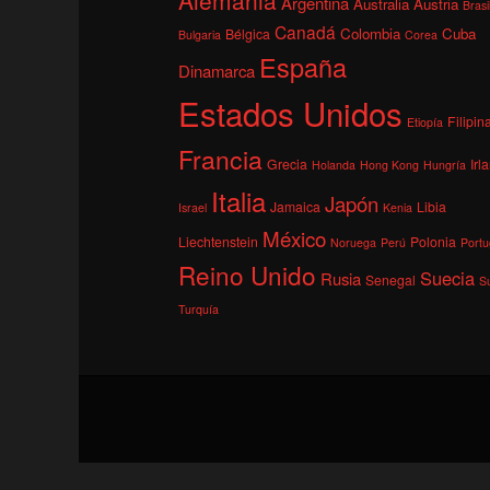
Argentina
Australia
Austria
Brasi
Canadá
Colombia
Cuba
Bélgica
Bulgaria
Corea
España
Dinamarca
Estados Unidos
Filipin
Etiopía
Francia
Grecia
Irl
Holanda
Hong Kong
Hungría
Italia
Japón
Jamaica
Libia
Israel
Kenia
México
Liechtenstein
Polonia
Noruega
Perú
Portu
Reino Unido
Suecia
Rusia
Senegal
S
Turquía