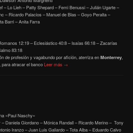
awson ‘Antonio Margheriti’
f – Lo Lieh – Patty Shepard – Femi Benussi – Julián Ugarte –
nc – Ricardo Palacios – Manuel de Blas – Goyo Peralta –
a Barri – Anita Farra
omanos 12:19 – Eclesiástico 40:8 – Isaías 66:18 – Zacarías
Salmo 83:18
ón de profesión y vagabundo por afición, aterriza en
Monterrey
,
, para atracar el banco
Leer más →
ina «Paul Naschy»
– Daniela Giordano – Mónica Randall – Ricardo Merino – Tony
Antonio Iranzo – Juan Luis Galiardo – Tota Alba – Eduardo Calvo