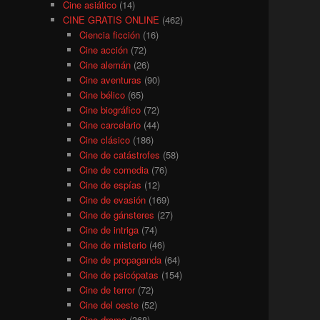
Cine asiático
(14)
CINE GRATIS ONLINE
(462)
Ciencia ficción
(16)
Cine acción
(72)
Cine alemán
(26)
Cine aventuras
(90)
Cine bélico
(65)
Cine biográfico
(72)
Cine carcelario
(44)
Cine clásico
(186)
Cine de catástrofes
(58)
Cine de comedia
(76)
Cine de espías
(12)
Cine de evasión
(169)
Cine de gánsteres
(27)
Cine de intriga
(74)
Cine de misterio
(46)
Cine de propaganda
(64)
Cine de psicópatas
(154)
Cine de terror
(72)
Cine del oeste
(52)
Cine drama
(368)