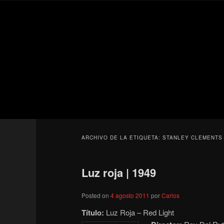
Ir
Ir
Secondary
al
al
menu
contenido
contenido
Para todos los públicos
principal
secundario
Blog de cine 
ARCHIVO DE LA ETIQUETA:
STANLEY CLEMENTS
Luz roja | 1949
Posted on
4 agosto 2011
por
Carlos
Título:
Luz Roja – Red Light