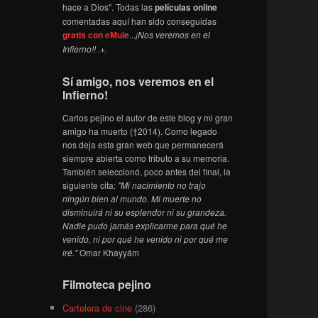
hace a Dios". Todas las
películas online
comentadas aquí han sido conseguidas
gratis con eMule
...
¡Nos veremos en el
Infierno!! .+.
Sí amigo, nos veremos en el
Infierno!
Carlos pejino el autor de este blog y mi gran
amigo ha muerto (†2014). Como legado
nos deja esta gran web que permanecerá
siempre abierta como tributo a su memoria.
También seleccionó, poco antes del final, la
siguiente cita:
"Mi nacimiento no trajo
ningún bien al mundo. Mi muerte no
disminuirá ni su esplendor ni su grandeza.
Nadie pudo jamás explicarme para qué he
venido, ni por qué he venido ni por qué me
iré."
Omar Khayyám
Filmoteca pejino
Cartelera de cine
(286)