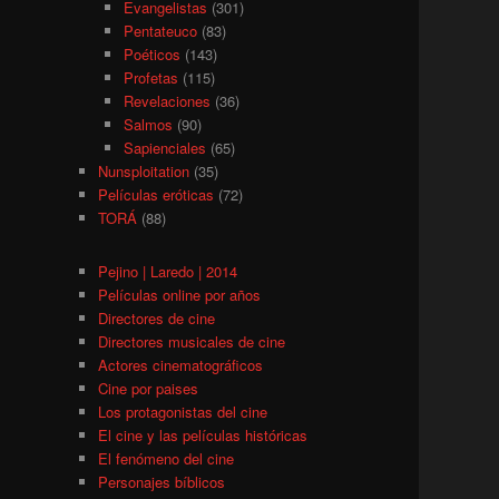
Evangelistas
(301)
Pentateuco
(83)
Poéticos
(143)
Profetas
(115)
Revelaciones
(36)
Salmos
(90)
Sapienciales
(65)
Nunsploitation
(35)
Películas eróticas
(72)
TORÁ
(88)
Pejino | Laredo | 2014
Películas online por años
Directores de cine
Directores musicales de cine
Actores cinematográficos
Cine por paises
Los protagonistas del cine
El cine y las películas históricas
El fenómeno del cine
Personajes bíblicos