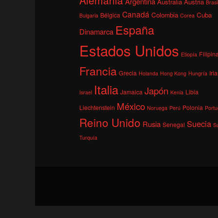
Argentina
Australia
Austria
Brasi
Canadá
Colombia
Cuba
Bélgica
Bulgaria
Corea
España
Dinamarca
Estados Unidos
Filipin
Etiopía
Francia
Grecia
Irl
Holanda
Hong Kong
Hungría
Italia
Japón
Jamaica
Libia
Israel
Kenia
México
Liechtenstein
Polonia
Noruega
Perú
Portu
Reino Unido
Suecia
Rusia
Senegal
S
Turquía