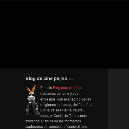
Blog de cine pejino .+.
En este
Blog para cinéfilos
hablamos del
cine
y sus
entresijos, con el añadido de las
religiones llamadas, del "libro", la
Biblia, ya sea Reina Valera u
otras, el Corán, la Torá, y más
misterios. Disfruta de los momentos
capturados sin complejos "como el cine