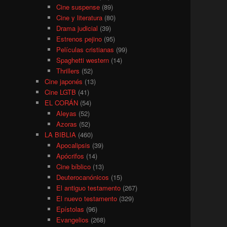
Cine suspense
(89)
Cine y literatura
(80)
Drama judicial
(39)
Estrenos pejino
(95)
Películas cristianas
(99)
Spaghetti western
(14)
Thrillers
(52)
Cine japonés
(13)
Cine LGTB
(41)
EL CORÁN
(54)
Aleyas
(52)
Azoras
(52)
LA BIBLIA
(460)
Apocalipsis
(39)
Apócrifos
(14)
Cine bíblico
(13)
Deuterocanónicos
(15)
El antiguo testamento
(267)
El nuevo testamento
(329)
Epístolas
(96)
Evangelios
(268)