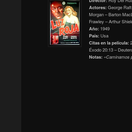
Director:
Roy Del Rut
Actores:
George Raft 
Morgan – Barton MacL
Frawley – Arthur Shiel
Año:
1949
País:
Usa
Citas en la película:
2
Éxodo 20:13 – Deuter
Notas:
«Caminamos por